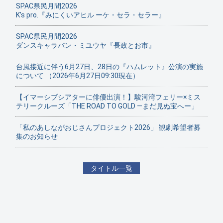
SPAC県民月間2026
K’s pro.『みにくいアヒル ーケ・セラ・セラー』
SPAC県民月間2026
ダンスキャラバン・ミユウヤ『長政とお市』
台風接近に伴う6月27日、28日の『ハムレット』公演の実施
について （2026年6月27日09:30現在）
【イマーシブシアターに俳優出演！】駿河湾フェリー×ミス
テリークルーズ「THE ROAD TO GOLD ―まだ見ぬ宝へー」
「私のあしながおじさんプロジェクト2026」 観劇希望者募
集のお知らせ
タイトル一覧