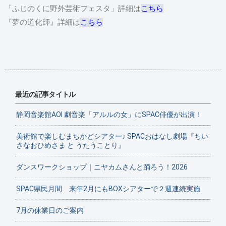
「ふじのくに野外芸術フェスタ」詳細は
こちら
『夢の道化師』詳細は
こちら
最近の記事タイトル
静岡音楽館AOI 劇音楽「アルルの女」にSPAC俳優が出演！
美術館で楽しむまちかどシアター♪ SPACおはなし劇場『ちい
さなおひめさま と うたうことり』
ダンスワークショップ｜ニヤカムさんと踊ろう！2026
SPAC県民月間 来年2月にもBOXシアターで２週連続実施
7月の休業日のご案内