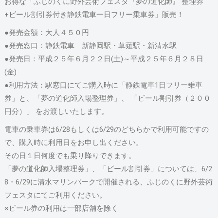
お得な「ふじのくに野外芸術フェスタ『夢の道化師』 整理券
+ビール割引券付き静鉄電車一日フリー乗車券」販売！
●発売金額：大人４５０円
●発売窓口：静鉄電車 新静岡駅・草薙駅・新清水駅
●発売日：平成２５年６月２２日(土)～平成２５年６月２８日
(金)
●利用方法：駅窓口にてご購入時に「静鉄電車1日フリー乗車
券」と、「夢の道化師入場整理券」、 「ビール割引券（２００
円分）」 をお渡しいたします。
電車の乗車券は6/28もしくは6/29のどちらかで利用可能ですの
で、購入時に利用日をお申し出ください。
その日１日何度でも乗り降りできます。
「夢の道化師入場整理券」、「ビール割引券」については、6/2
8・6/29に清水マリンパークで開催される、ふじのくに野外芸術
フェスタにてご利用ください。
※ビール券の利用は一部店舗を除く