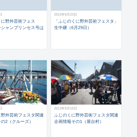
6日
2013年6月23日
くに野外芸術フェス
「ふじのくに野外芸術フェスタ」
ーシャンプリンセス号は
生中継（6月29日）
5日
2013年5月15日
に野外芸術フェスタ関連
ふじのくに野外芸術フェスタ関連
その2（クルーズ）
企画情報その1（屋台村）