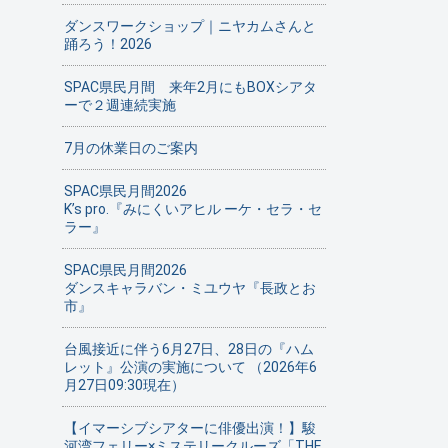
ダンスワークショップ｜ニヤカムさんと
踊ろう！2026
SPAC県民月間 来年2月にもBOXシアタ
ーで２週連続実施
7月の休業日のご案内
SPAC県民月間2026
K’s pro.『みにくいアヒル ーケ・セラ・セ
ラー』
SPAC県民月間2026
ダンスキャラバン・ミユウヤ『長政とお
市』
台風接近に伴う6月27日、28日の『ハム
レット』公演の実施について （2026年6
月27日09:30現在）
【イマーシブシアターに俳優出演！】駿
河湾フェリー×ミステリークルーズ「THE