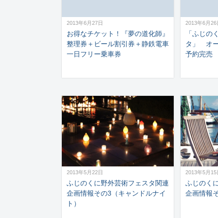
2013年6月27日
2013年6月2
お得なチケット！『夢の道化師』
「ふじの
整理券＋ビール割引券＋静鉄電車
タ」 オ
一日フリー乗車券
予約完売
2013年5月22日
2013年5月1
ふじのくに野外芸術フェスタ関連
ふじのく
企画情報その3（キャンドルナイ
企画情報
ト）