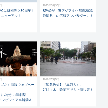
4日
2023年3月30日
PACは財団設立30周年！
SPACが「東アジア文化都市2023
リニューアル！
静岡県」の広報アンバサダーに！
0日
2016年7月5日
ィゴネ』特設ウェブペー
【緊急告知】『異邦人』、
7/14（木）静岡市でも上演決定！
くに⇄せかい演劇祭
メインビジュアル解禁＆
！