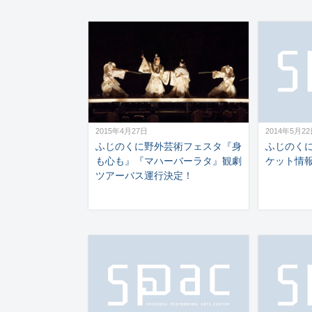
Antigone
2015年4月27日
2014年5月2
ふじのくに野外芸術フェスタ『身
ふじのく
も心も』『マハーバーラタ』観劇
ケット情
ツアーバス運行決定！