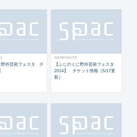
2日
2014年5月17日
に野外芸術フェスタ チ
【ふじのくに野外芸術フェスタ
報
2014】 チケット情報［5/17更
新］