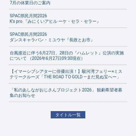
7月の休業日のご案内
SPAC県民月間2026
K’s pro.『みにくいアヒル ーケ・セラ・セラー』
SPAC県民月間2026
ダンスキャラバン・ミユウヤ『長政とお市』
台風接近に伴う6月27日、28日の『ハムレット』公演の実施
について （2026年6月27日09:30現在）
【イマーシブシアターに俳優出演！】駿河湾フェリー×ミス
テリークルーズ「THE ROAD TO GOLD ―まだ見ぬ宝へー」
「私のあしながおじさんプロジェクト2026」 観劇希望者募
集のお知らせ
タイトル一覧