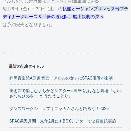
「ふじのくに野外芸術フェスタ」関連企画である
6月28日（金）・29日（土）の
帆船オーシャンプリンセス号プチ
ディナークルーズ＆「夢の道化師」船上観劇の夕べ
は予約完売となりました。
最近の記事タイトル
静岡音楽館AOI 劇音楽「アルルの女」にSPAC俳優が出演！
美術館で楽しむまちかどシアター♪ SPACおはなし劇場『ちい
さなおひめさま と うたうことり』
ダンスワークショップ｜ニヤカムさんと踊ろう！2026
SPAC県民月間 来年2月にもBOXシアターで２週連続実施