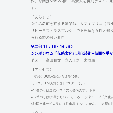
作。今回はSPAC俳優 三島景太を特別ゲスト
す。
〔あらすじ〕
女性の名前を有する能楽師、大文字マリコ（男
リビーヨストラスブルグ」で不思議な女性と知
られる頭の悪い劇!?
第二部 15：15～16：50
シンポジウム「伝統文化と現代芸術―仮面を手が
講師 高田和文 立入正之 宮城聰
【アクセス】
〔徒歩〕JR浜松駅から徒歩15分。
〔バス〕JR浜松駅北口バスターミナル
●10番のりば遠鉄バス「文化芸術大学」下車
●12番のりば循環まちバス“く・る・る”東ループ「文化
※静岡文化芸術大学には駐車場はありません。ご来場の