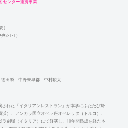
芸術センター連携事業
要）
2-1-1）
 徳田瞬 中野未早都 中村駿太
上演された『イタリアンレストラン』が本学にふたたび帰
 NYK（横浜）、アンカラ国立オペラ座オペレッタ（トルコ）、
ゴラ劇場（イタリア）にて好演し、10年間熟成を経た本