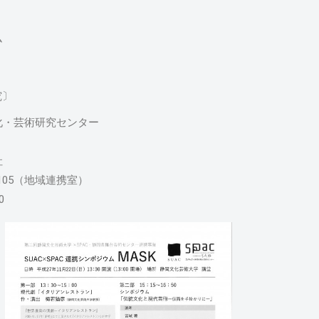
ム
究〕
化・芸術研究センター
社
6105（地域連携室）
0