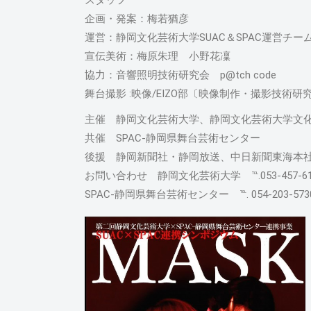
スタッフ
企画・発案：梅若猶彦
運営：静岡文化芸術大学SUAC＆SPAC運営チー
宣伝美術：梅原朱理 小野花凜
協力：音響照明技術研究会 p@tch code
舞台撮影 :映像/EIZO部〔映像制作・撮影技術研
主催 静岡文化芸術大学、静岡文化芸術大学文
共催 SPAC‐静岡県舞台芸術センター
後援 静岡新聞社・静岡放送、中日新聞東海本
お問い合わせ 静岡文化芸術大学 ℡.053-457-
SPAC‐静岡県舞台芸術センター ℡. 054-203-573