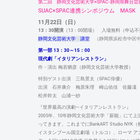
第二回 静岡文化芸術大学×SPAC‐静岡県舞台
SUAC×SPAC連携シンポジウム MASK
11月22日（日）
13：30開演
（13：00開場） 入場無料（申込不
静岡文化芸術大学 講堂
（静岡県浜松市中区中央
第一部 13：30～15：00
現代劇「イタリアンレストラン」
作・演出 梅若猶彦（静岡文化芸術大学教授）
特別ゲスト出演 三島景太（SPAC俳優）
出演 石井康介 梅原朱理 崎山佑佳 佐藤凜
松井幹太 山浦一紗
『世界最高の演劇―イタリアンレストラン』
2005年、10年静岡文化芸術大学「薪能」にて
ってきます。これまでにBankART Studio
イスタンブール国立劇場（トルコ）、ローマ ア