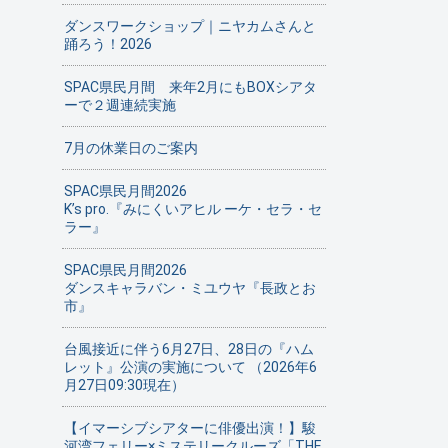
ダンスワークショップ｜ニヤカムさんと
踊ろう！2026
SPAC県民月間 来年2月にもBOXシアタ
ーで２週連続実施
7月の休業日のご案内
SPAC県民月間2026
K’s pro.『みにくいアヒル ーケ・セラ・セ
ラー』
SPAC県民月間2026
ダンスキャラバン・ミユウヤ『長政とお
市』
台風接近に伴う6月27日、28日の『ハム
レット』公演の実施について （2026年6
月27日09:30現在）
【イマーシブシアターに俳優出演！】駿
河湾フェリー×ミステリークルーズ「THE