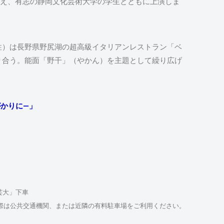
に迎え、有志の静岡文化芸術大学の学生とともに上演しま
性）は長野県野尻湖の超高級イタリアンレストラン「ベ
り合う。能面「野干」（やかん）を主題として繰り広げ
かりに―」
芸大」下車
際は公共交通機関、または近隣の有料駐車場をご利用ください。