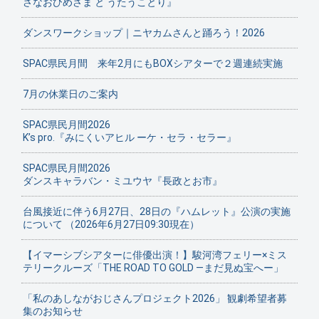
さなおひめさま と うたうことり』
ダンスワークショップ｜ニヤカムさんと踊ろう！2026
SPAC県民月間 来年2月にもBOXシアターで２週連続実施
7月の休業日のご案内
SPAC県民月間2026
K’s pro.『みにくいアヒル ーケ・セラ・セラー』
SPAC県民月間2026
ダンスキャラバン・ミユウヤ『長政とお市』
台風接近に伴う6月27日、28日の『ハムレット』公演の実施
について （2026年6月27日09:30現在）
【イマーシブシアターに俳優出演！】駿河湾フェリー×ミス
テリークルーズ「THE ROAD TO GOLD ―まだ見ぬ宝へー」
「私のあしながおじさんプロジェクト2026」 観劇希望者募
集のお知らせ