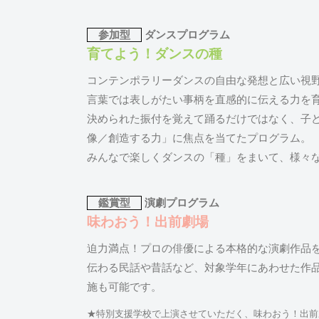
参加型
ダンスプログラム
育てよう！ダンスの種
コンテンポラリーダンスの自由な発想と広い視
言葉では表しがたい事柄を直感的に伝える力を
決められた振付を覚えて踊るだけではなく、子
像／創造する力」に焦点を当てたプログラム。
みんなで楽しくダンスの「種」をまいて、様々
鑑賞型
演劇プログラム
味わおう！出前劇場
迫力満点！プロの俳優による本格的な演劇作品
伝わる民話や昔話など、対象学年にあわせた作
施も可能です。
★特別支援学校で上演させていただく、味わおう！出前劇