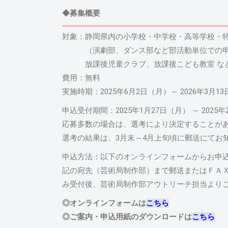
◆募集概要
対象：静岡県内の小学校・中学校・高等学校・
（演劇部、ダンス部など部活動単位での申
放課後児童クラブ、放課後こども教室 な
費用：無料
実施時期：2025年6月2日（月）～ 2026年3月1
申込受付期間：2025年1月27日（月） ～ 202
応募多数の場合は、選考により決定することが
選考の結果は、3月末～4月上旬頃に郵送にてお
申込方法：以下のオンラインフォームからお申
記の宛先（芸術局制作部）まで郵送またはＦＡ
み受付後、芸術局制作部アウトリーチ担当より
◎オンラインフォームは
こちら
◎ご案内・申込用紙のダウンロードは
こちら