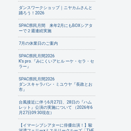
ダンスワークショップ｜ニヤカムさんと
踊ろう！2026
SPAC県民月間 来年2月にもBOXシアタ
ーで２週連続実施
7月の休業日のご案内
SPAC県民月間2026
K’s pro.『みにくいアヒル ーケ・セラ・セ
ラー』
SPAC県民月間2026
ダンスキャラバン・ミユウヤ『長政とお
市』
台風接近に伴う6月27日、28日の『ハム
レット』公演の実施について （2026年6
月27日09:30現在）
【イマーシブシアターに俳優出演！】駿
河湾フェリー×ミステリークルーズ「THE