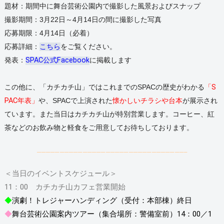
題材：期間中に舞台芸術公園内で撮影した風景およびスナップ
撮影期間：3月22日～4月14日の間に撮影した写真
応募期限：4月14日（必着）
応募詳細：
こちら
をご覧ください。
発表：
SPAC公式Facebook
に掲載します
この他に、「カチカチ山」
ではこれまでのSPACの歴史がわかる
「S
PAC年表」
や、
SPACで上演された
懐かしい
チラシ
や台本
が展示され
ています。また当日はカチカチ山が特別営業します。コーヒー、紅
茶などのお飲み物と軽食をご用意してお待ちしております。
————————————————————————————————–
＜当日のイベントスケジュール＞
11：00 カチカチ山カフェ営業開始
◆
演劇！トレジャーハンディング（受付：本部棟）終日
◆
舞台芸術公園案内ツアー（集合場所：警備室前）14：00／1