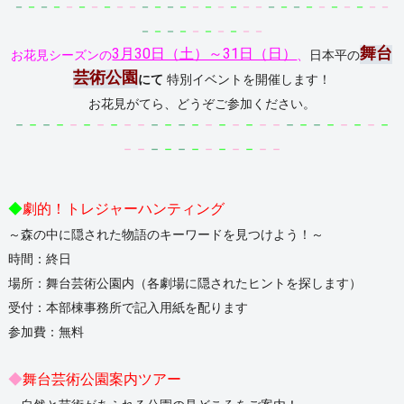
－
－
－
－
－
－
－
－
－－
－
－
－
－
－
－
－
－
－－
－
－
－
－
－
－
－
－
－－
－
－
－
－
－
－
－
－
－－
舞台
3月30日（土）～31日（日）
お花見シーズンの
、
日本平の
芸術公園
にて
特別イベントを開催します！
お花見がてら、どうぞご参加ください。
－
－
－
－
－
－
－
－
－－
－
－
－
－
－
－
－
－
－－
－
－
－
－
－
－
－
－
－－
－
－
－
－
－
－
－
－
－－
◆
劇的！トレジャーハンティング
～森の中に隠された物語のキーワードを見つけよう！～
時間：終日
場所：舞台芸術公園内（各劇場に隠されたヒントを探します）
受付：本部棟事務所で記入用紙を配ります
参加費：無料
◆
舞台芸術公園案内ツアー