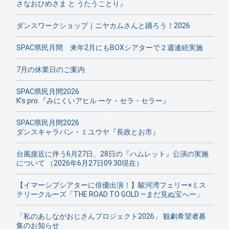
さなおひめさま と うたうことり』
ダンスワークショップ｜ニヤカムさんと踊ろう！2026
SPAC県民月間 来年2月にもBOXシアターで２週連続実施
7月の休業日のご案内
SPAC県民月間2026
K’s pro.『みにくいアヒル ーケ・セラ・セラー』
SPAC県民月間2026
ダンスキャラバン・ミユウヤ『長政とお市』
台風接近に伴う6月27日、28日の『ハムレット』公演の実施
について （2026年6月27日09:30現在）
【イマーシブシアターに俳優出演！】駿河湾フェリー×ミス
テリークルーズ「THE ROAD TO GOLD ―まだ見ぬ宝へー」
「私のあしながおじさんプロジェクト2026」 観劇希望者募
集のお知らせ