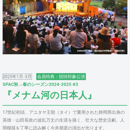
2025年1月-3月
会員特典：招待対象公演
SPAC秋→春のシーズン2024-2025 #3
『メナム河の日本人』
17世紀初頭、アユタヤ王朝（タイ）で重用された静岡県出身の
英雄・山田長政の波乱万丈の生涯を描く、壮大な歴史活劇。人
間模様を丁寧に読み解く今井朋彦の演出が光ります。