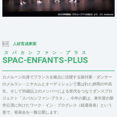
8月
人材育成事業
スパカンファン-プラス
SPAC-ENFANTS-PLUS
カメルーン出身でフランスを拠点に活躍する振付家・ダンサー
のメルラン・ニヤカムとオーディションで選ばれた静岡の中高
生、そして55歳以上のメンバーによる世代をつなぐダンスプロ
ジェクト「スパカンファン-プラス」。今年の夏は、来年度の新
作公演に向けたワーク・イン・プログレス（経過発表）という
形で、発表会を一般公開します。