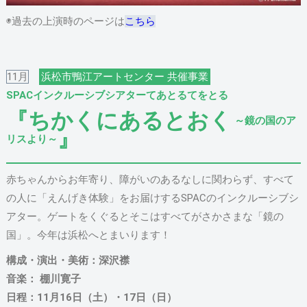
◉過去の上演時のページは
こちら
11月
浜松市鴨江アートセンター 共催事業
SPACインクルーシブシアターてあとるてをとる
『ちかくにあるとおく
～鏡の国のア
』
リスより～
赤ちゃんからお年寄り、障がいのあるなしに関わらず、すべて
の人に「えんげき体験」をお届けするSPACのインクルーシブシ
アター。ゲートをくぐるとそこはすべてがさかさまな「鏡の
国」。今年は浜松へとまいります！
構成・演出・美術：深沢襟
音楽： 棚川寛子
日程：11月16日（土）・17日（日）