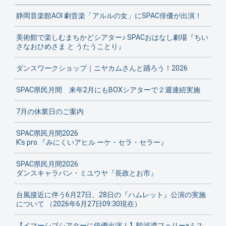
静岡音楽館AOI 劇音楽「アルルの女」にSPAC俳優が出演！
美術館で楽しむまちかどシアター♪ SPACおはなし劇場『ちい
さなおひめさま と うたうことり』
ダンスワークショップ｜ニヤカムさんと踊ろう！2026
SPAC県民月間 来年2月にもBOXシアターで２週連続実施
7月の休業日のご案内
SPAC県民月間2026
K’s pro.『みにくいアヒル ーケ・セラ・セラー』
SPAC県民月間2026
ダンスキャラバン・ミユウヤ『長政とお市』
台風接近に伴う6月27日、28日の『ハムレット』公演の実施
について （2026年6月27日09:30現在）
【イマーシブシアターに俳優出演！】駿河湾フェリー×ミス