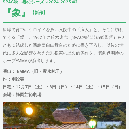
SPAC秋→春のシーズン2024-2025 #2
『象』
【新作】
原爆で背中にケロイドを負い入院中の「病人」と、そこに訪ね
てくる「甥」。1962年に鈴木忠志（SPAC初代芸術総監督）らと
ともに結成した新劇団自由舞台のために書き下ろし、以後の世
代に多大な影響を与えた別役実の歴史的傑作を、演劇界期待の
ホープEMMAが演出します。
演出： EMMA（旧・豊永純子）
作：別役実
日程：12月7日（土）・8日（日）・14日（土）・15日（日）
会場：静岡芸術劇場