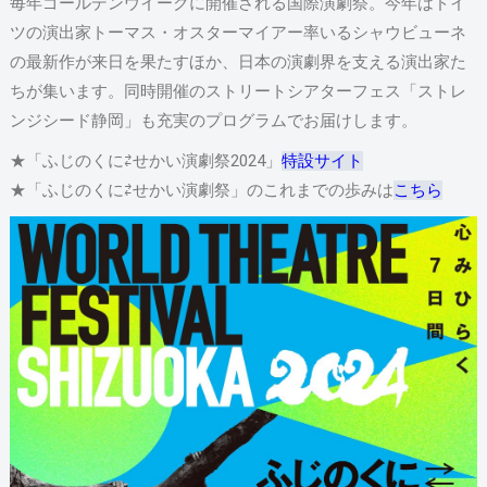
毎年ゴールデンウイークに開催される国際演劇祭。今年はドイ
ツの演出家トーマス・オスターマイアー率いるシャウビューネ
の最新作が来日を果たすほか、日本の演劇界を支える演出家た
ちが集います。同時開催のストリートシアターフェス「ストレ
ンジシード静岡」も充実のプログラムでお届けします。
★「ふじのくに⇄せかい演劇祭2024」
特設サイト
★「ふじのくに⇄せかい演劇祭」のこれまでの歩みは
こちら