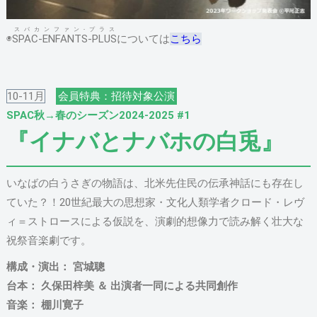
スパカンファン-プラス
◉
SPAC-ENFANTS-PLUS
については
こちら
10-11月
会員特典：招待対象公演
SPAC秋→春のシーズン2024-2025 #1
『イナバとナバホの白兎』
いなばの白うさぎの物語は、北米先住民の伝承神話にも存在し
ていた？！20世紀最大の思想家・文化人類学者クロード・レヴ
ィ＝ストロースによる仮説を、演劇的想像力で読み解く壮大な
祝祭音楽劇です。
構成・演出： 宮城聰
台本： 久保田梓美 ＆ 出演者一同による共同創作
音楽： 棚川寛子