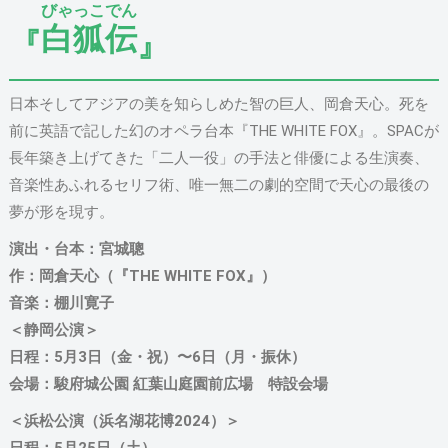
びゃっこでん
白狐伝
『
』
日本そしてアジアの美を知らしめた智の巨人、岡倉天心。死を
前に英語で記した幻のオペラ台本『THE WHITE FOX』。SPACが
長年築き上げてきた「二人一役」の手法と俳優による生演奏、
音楽性あふれるセリフ術、唯一無二の劇的空間で天心の最後の
夢が形を現す。
演出・台本：宮城聰
作：岡倉天心（『THE WHITE FOX』）
音楽：棚川寛子
＜静岡公演＞
日程：5月3日（金・祝）〜6日（月・振休）
会場：駿府城公園 紅葉山庭園前広場 特設会場
＜浜松公演（浜名湖花博2024）＞