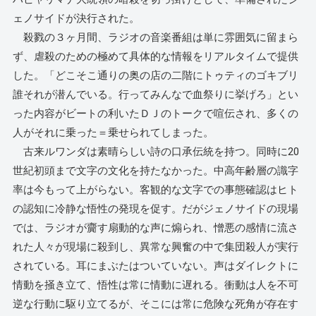
ェノサイドが決行された。
殺戮の３ヶ月間、ラジオの音楽番組は単に雰囲気に留まら
ず、虐殺のための極めて具体的な情報をリアルタイムで提供
した。「どこそこ通りの奥の店の二階にトゥティのゴキブリ
誰それが潜んでいる。行ってみんなで血祭りに挙げろ」とい
った内容がビートの利いたＤＪのトークで喧伝され、多くの
人がそれに乗った＝乗せられてしまった。
古来ルワンダは素晴らしい詩の口承伝統を持つ。同時に20
世紀初頭まで文字の文化を持たなかった。中高年齢層の識字
率は今もって上がらない。客観的な文字での事態確認はヒト
の認知に冷静な悟性の発現を促す。だがジェノサイドの現場
では、ラジオが齎す扇動的な声に煽られ、憎悪の感情に流さ
れた人々が現場に殺到し、異常な興奮の中で集団殺人が実行
されている。耳にまぶたはついていない。声はダイレクトに
情動を掻き立て、悟性は常に情動に遅れる。衝動は人を不可
逆な行動に駆り立てるが、そこには常に危険な死角が存在す