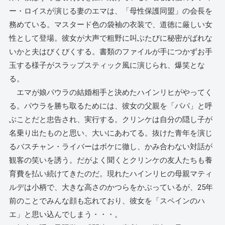
ー・ロイスが演じる妻のエマは、「母性保護同盟」の会長を
務めている。マスタード色の袋袖の衣装で、道徳に厳しい女
性として登場。彼女が大声で粗野に叫ぶたびに秘密がばれな
いかと夫はびくびくする。書類のファイルが手につかずお手
玉する様子がスラップスティック風に演じられ、爆笑とな
る。
エマが娘パウラの結婚相手と決めたハインリヒがやってく
る。パウラを勝ち取るためには、彼女の父親を「パパ」と呼
ぶことだと忠告され、実行する。クリンケは自分の隠し子が
名乗り出たものと思い、大いにあわてる。抜けた青年を演じ
るバスチャン・ライバーはボケに徹し、かみ合わない対話が
観客の笑いを誘う。だがよく聞くとクリンケの友人たちも養
育費を払い続けてきたのだ。現れたハインリヒの母親マティ
ルデは小柄で、大きな高さのかつらをかぶっているが、25年
前のことでみんな顔も忘れており、彼女を「スペインのハ
エ」と思い込んでしまう・・・。