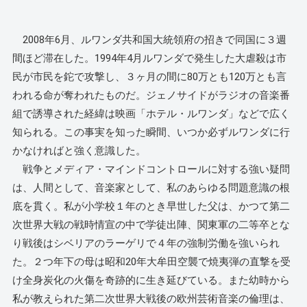
2008年6月、ルワンダ共和国大統領府の招きで同国に３週
間ほど滞在した。1994年4月ルワンダで発生した大虐殺は市
民が市民を鉈で攻撃し、３ヶ月の間に80万とも120万とも言
われる命が奪われたものだ。ジェノサイドがラジオの音楽番
組で誘導された経緯は映画「ホテル・ルワンダ」などで広く
知られる。この事実を知った瞬間、いつか必ずルワンダに行
かなければと強く意識した。
戦争とメディア・マインドコントロールに対する強い疑問
は、人間として、音楽家として、私のあらゆる問題意識の根
底を貫く。私が小学校１年のとき早世した父は、かつて第二
次世界大戦の戦時情宣の中で学徒出陣、関東軍の二等卒とな
り戦後はシベリアのラーゲリで４年の強制労働を強いられ
た。２つ年下の母は昭和20年大牟田空襲で焼夷弾の直撃を受
け全身炭化の火傷を奇跡的に生き延びている。また幼時から
私が教えられた第二次世界大戦後の欧州芸術音楽の倫理は、