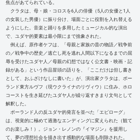
焦点があてられている。
クラタは、母・娘・コロスを6人の俳優（5人の女優と1人
の女装した男優）に振り分け、場面ごとに役割を入れ替える
ようにした。音楽と踊りを多用したミュージカル的な演出
で、ユダヤ的要素は最小限にまで捨象された。
例えば、原作者ケフは、「母親と家族の昔の物語／戦争前
の／戦争中の歴史／逃亡し死を逃れ人間以下になるまでの屈
辱を受けたユダヤ人／母親の幻想ではなく公文書・映画・記
録がある」という作品冒頭の語りを、「ここだけは但し書き
として、おふざけなしに書いた」が、演出家クラタは、ポー
ランド東方ルヴフ（現ウクライナのリヴィウ）に住み、ホロ
コーストを生き延びたユダヤ人が繰り返すきまり文句として
解釈した。
ポーランド人の反ユダヤ的発言を並べた「エピローグ」
は、視覚的に極めて過激なエンディングに変えられた（観て
のお楽しみ！）。ジョン・レノンの『イマジン』を援用し
て、夢の理想社会を描き出す感動的な場面も削除された。