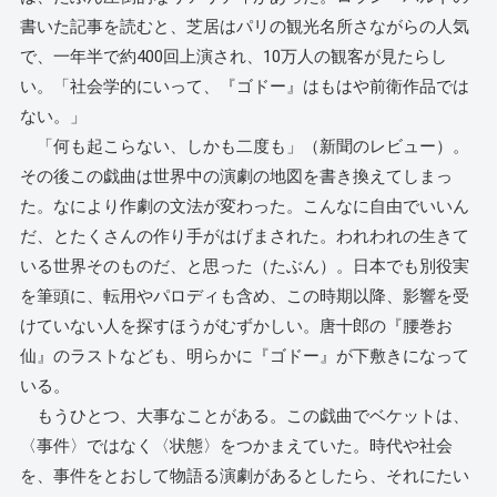
書いた記事を読むと、芝居はパリの観光名所さながらの人気
で、一年半で約400回上演され、10万人の観客が見たらし
い。「社会学的にいって、『ゴドー』はもはや前衛作品では
ない。」
「何も起こらない、しかも二度も」（新聞のレビュー）。
その後この戯曲は世界中の演劇の地図を書き換えてしまっ
た。なにより作劇の文法が変わった。こんなに自由でいいん
だ、とたくさんの作り手がはげまされた。われわれの生きて
いる世界そのものだ、と思った（たぶん）。日本でも別役実
を筆頭に、転用やパロディも含め、この時期以降、影響を受
けていない人を探すほうがむずかしい。唐十郎の『腰巻お
仙』のラストなども、明らかに『ゴドー』が下敷きになって
いる。
もうひとつ、大事なことがある。この戯曲でベケットは、
〈事件〉ではなく〈状態〉をつかまえていた。時代や社会
を、事件をとおして物語る演劇があるとしたら、それにたい