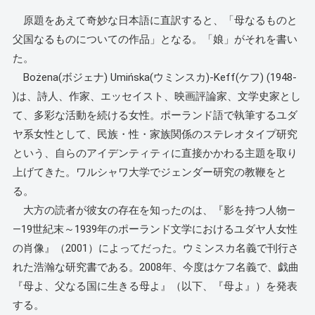
原題をあえて奇妙な日本語に直訳すると、「母なるものと
父国なるものについての作品」となる。「娘」がそれを書い
た。
Bożena(ボジェナ) Umińska(ウミンスカ)-Keff(ケフ) (1948-
)は、詩人、作家、エッセイスト、映画評論家、文学史家とし
て、多彩な活動を続ける女性。ポーランド語で執筆するユダ
ヤ系女性として、民族・性・家族関係のステレオタイプ研究
という、自らのアイデンティティに直接かかわる主題を取り
上げてきた。ワルシャワ大学でジェンダー研究の教鞭をと
る。
大方の読者が彼女の存在を知ったのは、『影を持つ人物―
―19世紀末～1939年のポーランド文学におけるユダヤ人女性
の肖像』（2001）によってだった。ウミンスカ名義で刊行さ
れた浩瀚な研究書である。2008年、今度はケフ名義で、戯曲
『母よ、父なる国に生きる母よ』（以下、『母よ』）を発表
する。