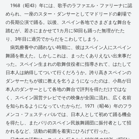
1968（昭43）年には、歌手のラファエル・ファリーナに認
められ、一座のスター・ダンサーとしてマドリードの劇場で
の長期公演で踊る。以後、スペイン各地でさまざまな舞台を
踏むが、若さにまかせて1カ月に50回も踊った無理がたた
り、3年目に過労でからだをこわしてしまう。
病気療養中の踊れない時期に、彼はスペイン人にスペイン
舞踊を教えた。しかしこれは、まったくありえない出来事だ
った。スペイン生まれの歌舞伎役者に指導されて、はたして
日本人は納得してついて行くだろうか。誇り高きスペインの
ダンサーたちが彼に教えを乞うようになったのは、小島が日
本人のダンサーとして各地の舞台で評判を得ただけではな
く、スペイン国営テレビでその映像が全国に流れ、広く名前
を知られるようになっていたからだ。1971（昭46）年のフラ
メンコ・フェスティバルでは、日本人として初めて踊る機会
を得たし、またパリのスペイン民族舞踊団に振付者として招
かれるなど、活動の範囲を着実にひろげて行った。