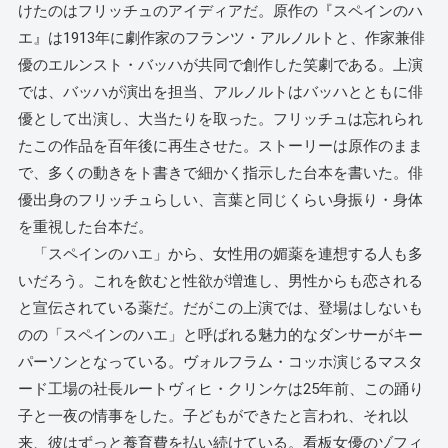
けたのはフリッチュのアイディアだ。原作の『スペインのハ
エ』は1913年に劇作家のフランツ・アルノルトと、作家兼俳
優のエルンスト・バッハが共同で創作した笑劇である。上演
では、バッハが演出を担当、アルノルトはバッハとともに俳
優として出演し、大当たりを取った。フリッチュは忘れられ
たこの作品を百年後に再生させた。ストーリーは原作のまま
で、多くの動きをト書きで細かく指示した台本を書いた。俳
優出身のフリッチュらしい、言葉と同じくらい身振り・身体
を重視した台本だ。
「スペインのハエ」から、女性用の媚薬を連想する人も多
いだろう。これを飲むと性欲が増進し、男性からも恋される
と宣伝されている薬だ。だがこの上演では、登場はしないも
のの「スペインのハエ」と呼ばれる魅力的なダンサーがキー
パーソンとなっている。ヴォルフラム・コッホ演じるマスタ
ード工場の社長ルートヴィヒ・クリンケは25年前、この踊り
子と一夜の情事をした。子どもができたと言われ、それ以
来、彼はずっと養育費を払い続けている。看板女優のゾフィ