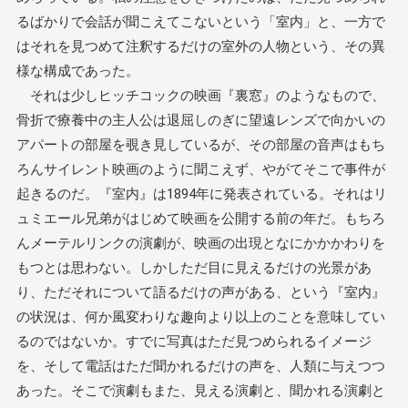
るばかりで会話が聞こえてこないという「室内」と、一方で
はそれを見つめて注釈するだけの室外の人物という、その異
様な構成であった。
それは少しヒッチコックの映画『裏窓』のようなもので、
骨折で療養中の主人公は退屈しのぎに望遠レンズで向かいの
アパートの部屋を覗き見しているが、その部屋の音声はもち
ろんサイレント映画のように聞こえず、やがてそこで事件が
起きるのだ。『室内』は1894年に発表されている。それはリ
ュミエール兄弟がはじめて映画を公開する前の年だ。もちろ
んメーテルリンクの演劇が、映画の出現となにかかかわりを
もつとは思わない。しかしただ目に見えるだけの光景があ
り、ただそれについて語るだけの声がある、という『室内』
の状況は、何か風変わりな趣向より以上のことを意味してい
るのではないか。すでに写真はただ見つめられるイメージ
を、そして電話はただ聞かれるだけの声を、人類に与えつつ
あった。そこで演劇もまた、見える演劇と、聞かれる演劇と