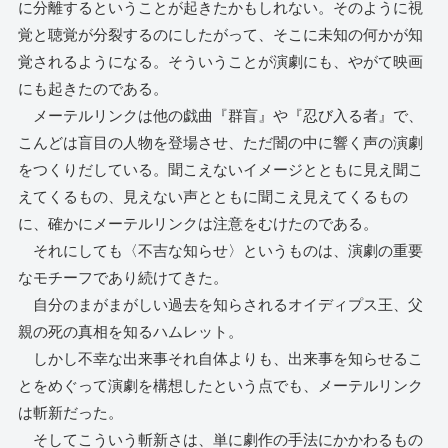
に分離するということが起きたかもしれない。そのように視
覚と聴覚が分裂するのにしたがって、そこに未知の何かが知
覚されるようになる。そういうことが演劇にも、やがて映画
にも起きたのである。
メーテルリンクは他の戯曲『群盲』や『忍び入る者』で、
こんどは盲目の人物を登場させ、ただ闇の中に響く声の演劇
をつくりだしている。聞こえないイメージとともに見え聞こ
えてくるもの、見えない声とともに聞こえ見えてくるもの
に、確かにメーテルリンクは注意をむけたのである。
それにしても〈不吉な知らせ〉というものは、演劇の重要
なモチーフであり続けてきた。
自分のまがまがしい過去を知らされるオイディプス王、父
親の死の真相を知るハムレット。
しかし不幸な出来事それ自体よりも、出来事を知らせるこ
とをめぐって演劇を構想したという点でも、メーテルリンク
は斬新だった。
そしてこういう斬新さは、単に劇作の手法にかかわるもの