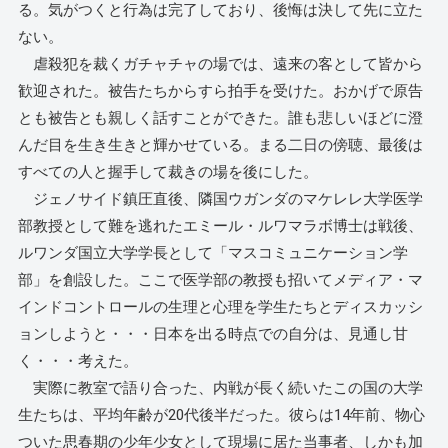
る。気がつくと行為は完了しており、後悔は決して先に立た
ない。
虐殺犯を裁くガチャチャの場では、遠来の客として皆から
歓迎された。被告たちからすら拍手を受けた。おかげで原告
とも被告とも親しく話すことができた。誰も悲しいほどに澄
んだ目を生き生きと輝かせている。まる二日の傍聴、最後は
すべての人と握手して裁きの場を後にした。
ジェノサイド鎮圧直後、隣国ウガンダのマケレレ大学医学
部教授として難を逃れたエミール・ルワマラボ博士は戦後、
ルワンダ国立大学学長として「マスコミュニケーション学
部」を創設した。ここで医学部の教授も招いてメディア・マ
インドコントロールの生理と心理を学生たちとディスカッシ
ョンしようと・・・日本を出る時点での自分は、見通し甘
く・・・考えた。
実際に教室で語り合った、内戦が長く続いたこの国の大学
生たちは、平均年齢が20代後半だった。彼らは14年前、物心
ついた思春期の少年少女として現場に居た当事者、しかも加