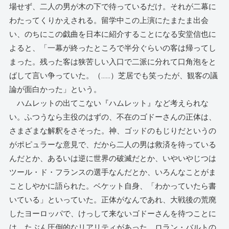
場せず、二人の男が木の下で待っているだけ。それが二幕に
わたってくりかえされる。留学中この上演にたまたま出会
い、のちにこの戯曲を日本に紹介することになる安堂信也に
よると、「一幕が終ったところで半分ぐらいの客は帰ってし
まった。残った客は狭苦しい入口で二派に分れて口角泡をと
ばして言い争っていた。（……）芝居でも笑ったが、観客の議
論が面白かった」という。
ハムレットの出てこない『ハムレット』など考えられな
い。ふつうなら主役のはずの、不在のゴドーさんの正体は、
さまざまな解釈をさそった。神、ゴッドのもじりだというの
がポピュラーな意見で、だから二人の男は救済を待っている
んだとか、あるいは逆に世界の破滅だとか、いやいやじつは
ツール・ド・フランスの選手なんだとか、いろんなことがま
ことしやかに語られた。ベケット自身、「わかっていたら書
いている」といっていた。正体がなんであれ、大戦後の荒廃
したヨーロッパで、けっして来ないゴドーさんを待つことに
は、たぶん圧倒的なリアリティがあった。ロラン・バルトの