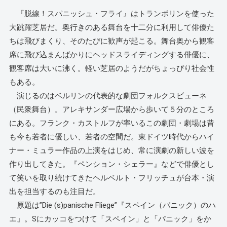
『脱線！スパニッシュ・フライ』はトランポリンを使った
大跳躍芝居だ。奥行きのある舞台を十二分に利用して俳優た
ちは飛びまくり、そのたびに歓声が起こる。舞台奥から観客
席に飛び込まんばかりにヘッドスライディングする俳優に、
観客席は大いに沸く。軽い芝居のようだがちょっぴり社会性
もある。
演じるのはベルリンの代表的な劇団フォルクスビューネ
（民衆舞台）。アレキサンダー広場から歩いて５分のところ
にある。フランク・カストルフが率いるこの劇団・劇場は昔
も今も若者に優しい、若者の空間だ。東ドイツ時代からハイ
ナー・ミュラー作品の上演をはじめ、常に演劇の新しい波を
作り出してきた。『ペンション・シェラー』などで俳優とし
て笑いを取り続けてきたヘルベルト・フリッチュが台本・演
出を担当するのも注目だ。
原題は”Die (s)panische Fliege”『スペイン（パニック）のハ
エ』。Sにカッコをつけて「スペイン」と「パニック」をか