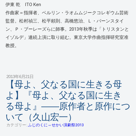
伊東 乾 ITO Ken
作曲家＝指揮者、ベルリン・ラオムムジークコレギウム芸術
監督。松村禎三、松平頼則、高橋悠治、Ｌ・バーンスタイ
ン、Ｐ・ブーレーズらに師事。2013年秋季は「トリスタンと
イゾルデ」連続上演に取り組む。東京大学作曲指揮研究室准
教授。
2013年6月21日
【母よ、父なる国に生きる母
よ】『母よ、父なる国に生き
る母よ』――原作者と原作につ
いて（久山宏一）
カテゴリー:
ふじのくに⇔せかい演劇祭2013