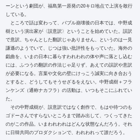
ーンという劇団が、福島第一原発の20キロ地点で上演を敢行
している。
ところで話は変わって、バブル崩壊後の日本では、中野成
樹という演出家が〈誤意訳〉ということを始めていた。誤訳
で意訳、ちゃんとした翻訳じゃありません、というのは一見
謙遜のようでいて、じつは強い批評性をもっていた。海外の
戯曲を、いまの日本に暮らすわれわれの体や声に落とし込む
には、ふつうの翻訳の作法じゃ足りず、あえての誤訳や意訳
が必要になる。言葉や文化の壁にけっこう誠実に向き合おう
とすると、どうしてもそうせざるをえない。中野成樹＋フラ
ンケンズ（通称ナカフラ）の活動は、いつもそこにふれてい
た。
その中野成樹が、誤意訳ではなく創作で、もはや待つのも
ゴドーさんですらないところまで踏み出して、つくってきた
のがこの作品。いまわれわれはどんな状態なんだろう。それ
に日韓共同のプロダクションで、われわれって誰だろう。