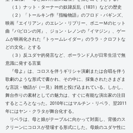
（１）ナット・ターナーの奴隷反乱（1831）などの歴史
（２）「トールキン作『指輪物語』のフロド・バギンズ、
映画『エイリアン』のエレン・リプリー、ボニーＭのヒット
曲『バビロンの河』、ジョン・レノンの『イマジン』、ゲー
ムが映画化された『トゥームレイダー』のララ・クロフトな
どの文化」とする
（３）反ユダヤ的発言など、ポーランド人が日常生活で無
意識に発する言葉
『母よ』は、コロスを伴うギリシャ演劇または合唱を伴う
歌劇のような形式で書かれ、その中に、採集されたさまざま
な言説・物語が（一見）雑然と投げ込まれている。しかし、
舞台作りの素材としての魅力は、すぐに有能な演出家の注目
するところとなった。2010年にはマルチン・リベラ、翌2011
年にはヤン・クラタが舞台化する。
リベラは、母と娘がテーブルに向かって対面し、背後のス
クリーンにコロスが登場する形式にした。母娘のユダヤ性に