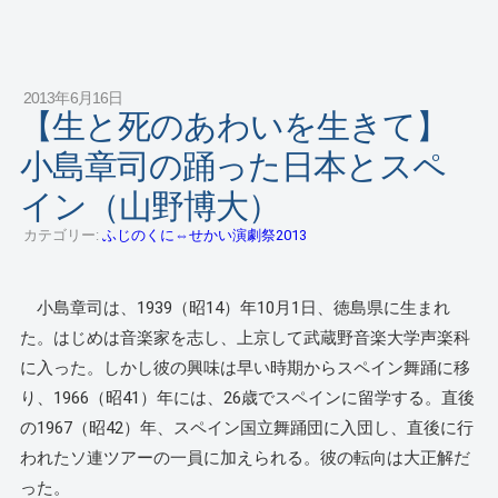
2013年6月16日
【生と死のあわいを生きて】
小島章司の踊った日本とスペ
イン（山野博大）
カテゴリー:
ふじのくに⇔せかい演劇祭2013
小島章司は、1939（昭14）年10月1日、徳島県に生まれ
た。はじめは音楽家を志し、上京して武蔵野音楽大学声楽科
に入った。しかし彼の興味は早い時期からスペイン舞踊に移
り、1966（昭41）年には、26歳でスペインに留学する。直後
の1967（昭42）年、スペイン国立舞踊団に入団し、直後に行
われたソ連ツアーの一員に加えられる。彼の転向は大正解だ
った。