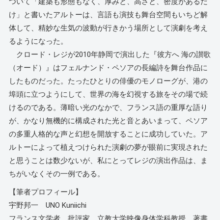
ついて「建築も形態もなく、厚みと、高さと、密度があるだ
け」と書いたアルトーは、言語も演技も舞台空間もいちど解
体して、精妙な生気の波動が行きかう場所として演劇を考え
るようになった。
クロード・レジが2010年静岡で演出した『彼方へ 海の讃歌
（オード）』はフェルナンド・ペソアの長編詩を舞台作品に
したものだった。たったひとりの俳優のモノローグが、港の
埠頭に立つようにして、世界の海を幻視する旅をその場で続
けるのである。薄暗い光のなかで、フランス語の重厚な語り
が、かなり無機的に構成された光と音とあいまって、ペソア
の多重人格的な声と幻想を開放することに成功していた。ア
ルトーによって植えつけられた演劇の夢が眼前に実現された
と思うことは数少ないが、私にとってレジの演出作品は、ま
ちがいなくその一例である。
【筆者プロフィール】
宇野邦一 UNO Kuniichi
フランス文学者、批評家。立教大学映像身体学科教授。著書