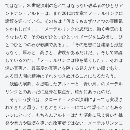
ではない。20世紀演劇の忘れてはならない改革者のひとりア
ントナン・アルトーは、まだ20代の文章でメーテルリンクに
讃辞を送っている。その名は「何よりもまずひとつの雰囲気
をかもしだす」。「メーテルリンクの思想は、動く寺院のよ
うなもので、その石がひとつひとつイメージを生み出し、ひ
とつひとつの石が教訓である」。「その思想には建築も形態
もなく、厚みと、高さと、密度があるだけだ」。そして結論
しているのだ。「メーテルリンクは膜を薄くした」。それは
深い真実と、最高度の真実とを隔てる見えがたい膜であり、
ある日人間の精神はそれをつきぬけることになるだろう。
「残酷の演劇」を提唱したアルトーと「青い鳥」のメーテル
リンクとのあいだに意外な接点が、確かにあったのだ。
そういう接点は、クロード・レジの演劇によっても実現さ
れてきたと思う。ときどきアルトーについて語ることもある
レジにとって、もちろんアルトーはただ演劇に見え透いた挑
発や暴力や破壊を導いた改革者ではない。メーテルリンクに