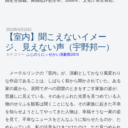
踊史を講義。舞踊批評塾主宰。2006年、文化庁長官表彰。
2013年6月15日
【室内】聞こえないイメー
ジ、見えない声（宇野邦一）
カテゴリー:
ふじのくに⇔せかい演劇祭2013
メーテルリンクの『室内』が、演劇としてかなり風変わり
な作品であることは、しばらく前から聞かされていた。ある
家の庭から、居間で夕べの団欒のときをすごす家族の姿が、
窓越しに見えている。そのありふれた光景を見つめている人
物のせりふを観客は聞くことになる。その家族に起きた不幸
を知らせようとしてやってきた人物は、幸福そうな一家の姿
を見て、不幸なニュースをどんなふうに知らせたものか、た
めらっている。私の注意をひきつけたのは、ただ見つめられ