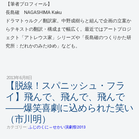
【筆者プロフィール】
長島確 NAGASHIMA Kaku
ドラマトゥルク／翻訳家。中野成樹らと組んで企画の立案か
らテキストの翻訳・構成まで幅広く。最近ではアートプロジ
ェクト「アトレウス家」シリーズや「長島確のつくりかた研
究所：だれかのみたゆめ」なども。
2013年6月8日
【脱線！スパニッシュ・フラ
イ】飛んで、飛んで、飛んで
――爆笑喜劇に込められた笑い
（市川明）
カテゴリー:
ふじのくに⇔せかい演劇祭2013