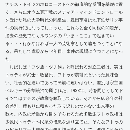
ナチス・ドイツのホロコーストへの徹底的な反問を基礎に置
く。さらにオウム真理教のメディア・マインドコントロール
を受けた私の大学時代の同級生、豊田亨君は地下鉄サリン事
件の実行犯になってしまった。これらと全く同根の問題が、
過去の歴史でなくルワンダの「いま・ここ」で起きてい
る・・・行かなければ一人の芸術家として嘘をつくことにな
る。果たして虐殺から14年目、事件の現場に立つことになっ
た。
しばしば「フツ族・ツチ族」と呼ばれる対立二者は、実は
トゥティが武士・牧畜民、フトゥが農耕民といった意味合
い、社会的な違いであって民族に違いはない。差別は宗主国
ベルギーの分割統治で齎された。1933年、時を同じくしてド
イツではナチスが政権を奪取している。それから60余年の社
会差別、積もりに積もった取り返しのつかない出来事の
数々。内政の矛盾から目をそらせるため多数派フトゥ政権は
少数民トゥティへ民衆の憎悪を煽り立てた。そんなフトゥの
ハビャリマナ大統領の暗殺を切っ掛けとして、準備されたジ