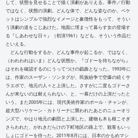
して、状態を見せることで描く演劇がありえる。事件／行動
ではなく、状態の演劇。どんな体で、どんな姿なのか。ベケ
ットはシンプルで強烈なイメージと象徴性をもって、そうい
う演劇の道をこじあけた。地面に埋まって暮らす女の登場す
る『しあわせな日々』（初演1961）なども、そういう作品だ
といえる。
どんな行動をするか、どんな事件が起こるか、ではなく、
（われわれはいま）どんな状態か。『ゴドーを待ちながら』
はそれを確認するのにうってつけの戯曲となった。1993年に
は、作家のスーザン・ソンタグが、民族紛争で空爆の続くサ
ラエボで、地元の人々と上演した。さすがに二度もゴドーさ
んが来ないのは耐えられない、と、一幕だけの上演だったと
いう。また2005年には、現代美術作家のポール・チャンが、
超大型ハリケーン・カトリーナに襲われたあとのニューオリ
ンズで、やはり地元の劇団と上演した。建物も木も根こそぎ
さらわれた、がれきだらけの下町地区の路上で、観客もいっ
しょにゴドーを待った。2011年8月には、日本のかもめマシ