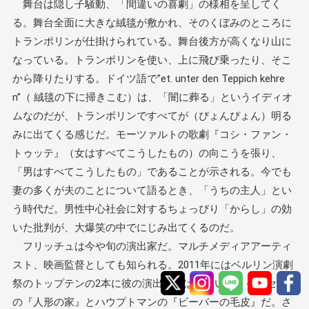
舞台は隠し子騒動、「間違いの喜劇」の様相を呈してく
る。舞台全面に大きな絨毯が敷かれ、そのくぼみのところに
トランポリンが仕掛けられている。舞台後方が高くなり山に
なっている。トランポリンを使い、上に飛び乗ったり、そこ
から降りたりする。ドイツ語で”et. unter den Teppich kehre
n”（ 絨毯の下に掃きこむ）は、「闇に葬る」というイディオ
ムなのだが、トランポリンですべてが（ぴょんぴょん）明る
みに出てくる感じだ。モーツァルトの歌劇『コシ・ファン・
トゥッテ』（女はすべてこうしたもの）の向こうを張り、
「男はすべてこうしたもの」であることが示される。今でも
妻の多くが夫のことについて語るとき、「うちの主人」とい
う時代だ。男性中心社会に対するちょっぴり「からし」の効
いた批判が、大爆笑の中でにじみ出てくるのだ。
フリッチュは今や旬の演出家だ。マルチメディアアーティ
スト、映画監督としても知られる。2011年にはベルリン演劇
祭のトップテンの2本に彼の演出が選ばれている。イプセン
の『人形の家』とハウプトマンの『ビーバーの毛皮』だ。さ