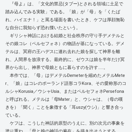
『母よ』は、「文化的禁忌(タブー)とされる領域に土足で
踏み込んでみる実験」である。「娘」が「母」を「くたば
れ、ハイエナ！」と罵る場面を書いたとき、ケフは厚顔無恥
な自分に我知らず恐れ慄いたという。
ギリシャ神話における結婚と社会秩序の守り手デメテルと
その娘コレ（ペルセフォネ）の物語が基になっている。デメ
テルは、冥府の王ハデスに連れ去れた娘を探して神界を離
れ、人間界を放浪する。最終的に、ゼウスは娘を半年だけ冥
界から出し、神界で母娘ともに暮らすのを許す……。
本作では、「母」はデメテルDemeterを縮めたメテルMete
r、「娘」はコレのポーランド語形コラKora、その愛称形のコ
ルシャKorusia／ウシャUsia、またはペルセフォネPersefona
と呼ばれる。メテルは「母Mater」と、ウシャは、（母の嘆
きを）「聞く」ことを象徴する「耳uszy(ウシ)」と響き合っ
ている。
ケフは、こうした神話的原型のうえに、別の次元の事象を
塗り重ね、「母と娘の神話の遍在」を描き出そうとする。