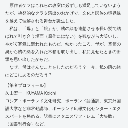
原作者ケフはこれらの改変に必ずしも満足していないよう
だが、挑発的なクラタ演出のおかげで、文化と民族の境界線
を越えて理解される舞台が誕生した。
私は、「母」と「娘」が、臍の緒を連想させる長い髪で結
ばれて引き合う場面（原作にはない）を観ながら大笑いし、
やがて寒気に襲われたものだ。幼かったころ、母が、箪笥の
奥から臍の緒を入れた木箱を取り出し、私に見せたときの衝
撃を思い出したからだ。
なぜ、母はそんなことをしたのだろう？ 今、私の臍の緒
はどこにあるのだろう？
【筆者プロフィール】
久山宏一 KUYAMA Koichi
ロシア・ポーランド文化研究、ポーランド語通訳。東京外国
語大学など非常勤講師、ポーランド広報文化センター・エク
スパートを務める。訳書にスタニスワフ・レム『大失敗』
（国書刊行会）など。