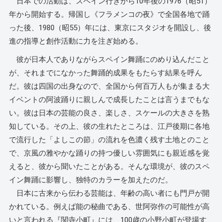
日本での活動は、スペイン行きから10年後の1976（昭51）
年から開始する。帰国し《フラメンコの夜》で全国各地で踊
った後、1980（昭55）年には、東京にスタジオを開設し、後
進の指導と創作活動に力を注ぎ始める。
彼が日本人でありながらスペイン舞踊にのめり込んだこと
が、それまでになかった舞踊的成果をもたらす結果を呼ん
だ。彼は四国の出身なので、全国から何百万人もが集まる大
イベントの阿波踊りに親しんで成長したことは言うまでもな
い。彼は日本の芸能の良さ、楽しさ、スケールの大きさを熟
知している。その上、彼の生れたところは、江戸後期に各地
で流行した「よしこの節」の流れを色濃く残す土地とのこと
で、京風の雅やかな踊りの持つ優しい雰囲気にも親近感を覚
えると、彼から聞いたことがある。そんな環境が、彼のスペ
イン舞踊に影響し、独特のカラーを加えたのだ。
日本に古来から伝わる芸能は、年齢の高い者にも門戸が開
かれている。例えば能の秘曲である、世阿弥作の可能性が高
いと言われる『関寺小町』には、100歳の小野小町が登場す