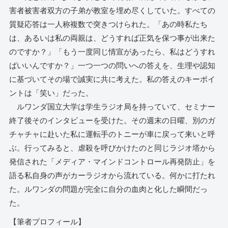
害者被害者双方の子弟が教室を埋め尽くしていた。すべての
質疑応答は一人称複数で突きつけられた。「あの時私たち
は、あるいは私の両親は、どうすれば正気を保つ事が出来た
のですか？」「もう一度同じ情宣があったら、私はどうすれ
ばいいんですか？」一つ一つの問いへの答えを、生理や認知
に基づいてその場で誠実に共に考えた。私の答えのキーポイ
ントは「笑い」だった。
ルワンダ国立大学は学生ラジオ局を持っていて、セミナー
終了後そのインタビューを受けた。その週末の日曜、別のガ
チャチャに赴いた私に運転手のトニーが車に戻って来いと呼
ぶ。行ってみると、虐殺を呼びかけたのと同じラジオ塔から
発信された「メディア・マインドコントロール再発防止」を
語る私自身の声がカーラジオから流れている。何かに打たれ
た。ルワンダの問題が完全に自分の血肉と化した瞬間だっ
た。
【筆者プロフィール】