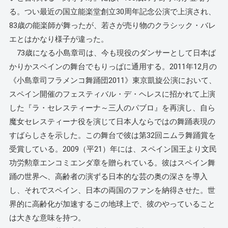
る。つい最近の国立能楽堂創立30周年記念公演で上演され、
83歳の能楽師が舞ったが、若さが売り物のクラシック・バレ
エとはかなり様子が違った。
73歳になる小島章司は、今も現役のダンサーとして日本ば
かりかスペインの舞台でもりっぱに通用する。2011年12月の
《小島章司フラメンコ舞踊団2011》東京凱旋公演において、
スペイン開催のフェスティバル・デ・ヘレスに招かれて上演
した『ラ・セレスティーナ～三人のパブロ』を再演し、自ら
魔女セレスティーナ役を演じて日本人ならではの舞踊表現の
すばらしさを示した。この舞台で彼は第32回ニムラ舞踊賞を
受賞している。2009（平21）年には、スペイン国王より文民
功労勲章エンコミエンダ章を贈られている。彼はスペイン舞
踊の世界へ、高齢者の演ずる日本的な芸の奥の深さを導入
し、それでスペイン、日本の両国のファンを納得させた。世
界的に高齢化が加速するこの地球上で、彼のやっていること
は大きな意味を持つ。