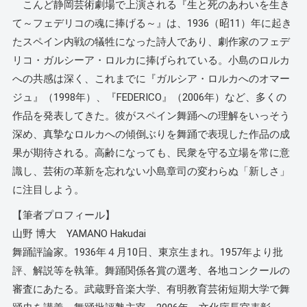
こんど静岡芸術劇場で上演される『生と死のあわいを生き
て～フェデリコの魂に捧げる～』は、1936（昭11）年に起き
たスペイン内戦の犠牲になった詩人であり、劇作家のフェデ
リコ・ガルシーア・ロルカに捧げられている。小島のロルカ
への共感は深く、これまでに『ガルシア・ロルカへのオマー
ジュ』（1998年）、『FEDERICO』（2006年）など、多くの
作品を発表してきた。彼がスペイン舞踊への理解をいっそう
深め、真摯なロルカへの傾倒ぶりを舞踊で表現した作品の成
果が期待される。高齢になっても、民衆を守る立場を常に意
識し、芸術の革新を忘れない小島章司の変わらぬ「新しさ」
に注目しよう。
【筆者プロフィール】
山野 博大 YAMANO Hakudai
舞踊評論家。1936年４月10日、東京生まれ。1957年より批
評、解説等を執筆。舞踊関係各賞の選考、各地コンクールの
審査にあたる。武蔵野音楽大学、有明教育芸術短期大学で舞