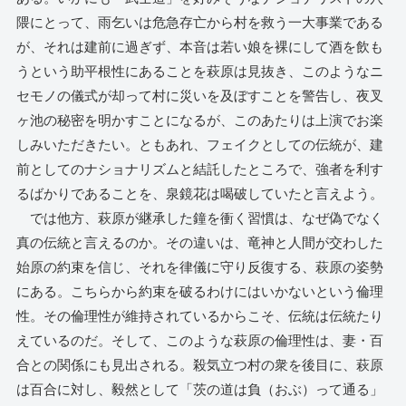
隈にとって、雨乞いは危急存亡から村を救う一大事業である
が、それは建前に過ぎず、本音は若い娘を裸にして酒を飲も
うという助平根性にあることを萩原は見抜き、このようなニ
セモノの儀式が却って村に災いを及ぼすことを警告し、夜叉
ヶ池の秘密を明かすことになるが、このあたりは上演でお楽
しみいただきたい。ともあれ、フェイクとしての伝統が、建
前としてのナショナリズムと結託したところで、強者を利す
るばかりであることを、泉鏡花は喝破していたと言えよう。
では他方、萩原が継承した鐘を衝く習慣は、なぜ偽でなく
真の伝統と言えるのか。その違いは、竜神と人間が交わした
始原の約束を信じ、それを律儀に守り反復する、萩原の姿勢
にある。こちらから約束を破るわけにはいかないという倫理
性。その倫理性が維持されているからこそ、伝統は伝統たり
えているのだ。そして、このような萩原の倫理性は、妻・百
合との関係にも見出される。殺気立つ村の衆を後目に、萩原
は百合に対し、毅然として「茨の道は負（おぶ）って通る」