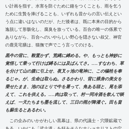
い計画を指す。水害を防ぐために鐘をつくことも、雨を乞う
ために生贄を捧げることも、いずれも昔からの言い伝えとい
う点に違いはないのだが、ただ後者は、既に本来の目的から
逸脱して形骸化し、腐臭を放っている。百合の唯一の係累で
ありながら、百合へのいやらしい野心を隠さない叔父、神官
の鹿見宅膳は、猫撫で声でこう言ってのける。
黒牛の背に、鞍置かず、荒縄に縛める。や、もっとも神妙に
覚悟して乗って行けば縛るには及ばんてさ。……すなわち、草
を分けて山の腹に引上せ、夜叉ヶ池の竜神に、この犠牲を奉
るじゃ。が、生命は取らぬ。さるかわり、背に裸身の美女を
乗せたまま、池のほとりで牛を屠って、角ある頭と、尾を添
えて、これを供える。……肉は取って、村一同冷酒を飲んで啖
えば、一天たちまち墨を流して、三日の雨が降灌ぐ。田も畠
も蘇生るとあるわい。
この企みのいかがわしい黒幕は、県の代議士・穴隈鉱蔵で
ある。いかにも「武士道」を好みそうなナショナリストの穴