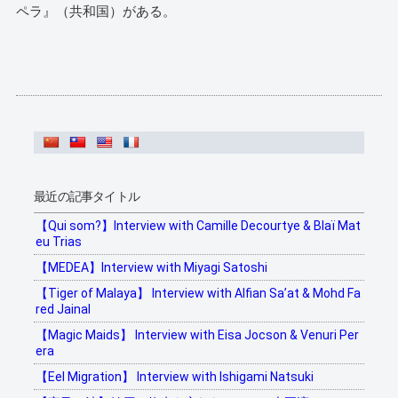
ペラ』（共和国）がある。
最近の記事タイトル
【Qui som?】Interview with Camille Decourtye & Blaï Mat
eu Trias
【MEDEA】Interview with Miyagi Satoshi
【Tiger of Malaya】 Interview with Alfian Sa’at & Mohd Fa
red Jainal
【Magic Maids】 Interview with Eisa Jocson & Venuri Per
era
【Eel Migration】 Interview with Ishigami Natsuki