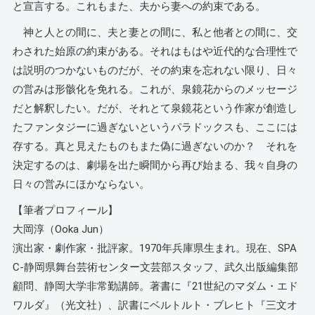
と宣言する。これもまた、夫から妻への約束である。
神と人との間に、夫と妻との間に、私と他者との間に、交
わされた始原の約束がある。それはもはや近代的な合理性で
は説明のつかないものだが、その約束を忘れない限り、日々
の営みは形骸化を免れる。これが、泉鏡花からのメッセージ
だと解釈したい。だが、それとて泉鏡花という作家が創造し
たファンタジーに過ぎないというパラドックスも、ここには
存する。真と見えたものもまた偽に過ぎないのか？ それを
決定するのは、劇場を出た瞬間から再び始まる、我々自身の
日々の営みにほかならない。
【筆者プロフィール】
大岡淳（Ooka Jun）
演出家・劇作家・批評家。1970年兵庫県生まれ。現在、SPA
C-静岡県舞台芸術センター文芸部スタッフ、武久出版編集部
顧問、静岡大学非常勤講師。著書に『21世紀のマダム・エド
ワルダ』（光文社）、訳書にベルトルト・ブレヒト『三文オ