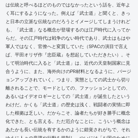
は伝統と呼べるほどのものではなかったという話を、近年よ
く耳にするようになった。例えば「武士道」と聞くと、きっ
と日本の立派な伝統なのだろうとイメージしてしまうけれど
も、「武士道」なる概念が登場するのは江戸時代に入ってか
らだ。その江戸時代は戦争のない時代であり、武士はもはや
軍人ではなく、官僚へと変質していた（SPACの演目で言え
ば、平田オリザ作『忠臣蔵』を想起していただきたい）。そ
して明治時代に入ると「武士道」は、近代の天皇制国家に見
合うように、また、海外向けのPR材料となるように、バージ
ョンアップされていく。つまり、実態としての武士から切り
離されることで、モードとしての、ファッションとしての、
あるいはイデオロギーとしての「武士道」が誕生したという
わけだ。かくも「武士道」の歴史は浅く、戦闘者の実情に即
した根拠は乏しい。だからこそ、論者たちが好き勝手に概念
化できた、とも言える。ただ厄介なことに、こういう概念は
あたかも長い伝統を有するかのように錯覚されがちで、それ