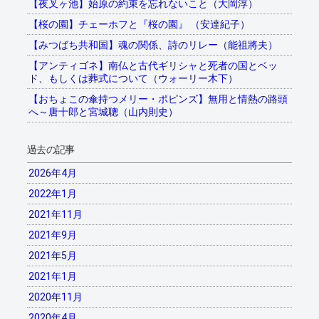
【夜叉ヶ池】始原の約束を忘れないこと（大岡淳）
【桜の園】チェーホフと『桜の園』 （安達紀子）
【みつばち共和国】魂の関係、詩のリレー（能祖將夫）
【アンティゴネ】南仏と古代ギリシャと死者の国とベッ
ド、もしくは葬式について（ウォーリー木下）
【おちょこの傘持つメリー・ポピンズ】無用と情熱の路頭
へ～唐十郎と宮城聰（山内則史）
過去の記事
2026年4月
2022年1月
2021年11月
2021年9月
2021年5月
2021年1月
2020年11月
2020年4月