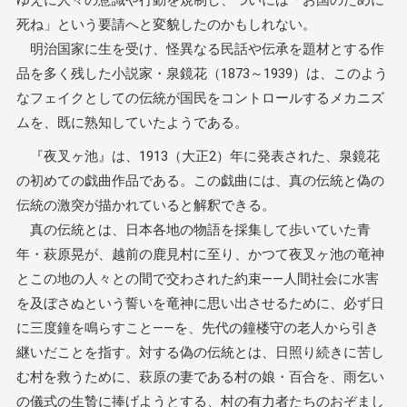
ゆえに人々の意識や行動を規制し、ついには「お国のために
死ね」という要請へと変貌したのかもしれない。
明治国家に生を受け、怪異なる民話や伝承を題材とする作
品を多く残した小説家・泉鏡花（1873～1939）は、このよう
なフェイクとしての伝統が国民をコントロールするメカニズ
ムを、既に熟知していたようである。
『夜叉ヶ池』は、1913（大正2）年に発表された、泉鏡花
の初めての戯曲作品である。この戯曲には、真の伝統と偽の
伝統の激突が描かれていると解釈できる。
真の伝統とは、日本各地の物語を採集して歩いていた青
年・萩原晃が、越前の鹿見村に至り、かつて夜叉ヶ池の竜神
とこの地の人々との間で交わされた約束――人間社会に水害
を及ぼさぬという誓いを竜神に思い出させるために、必ず日
に三度鐘を鳴らすこと――を、先代の鐘楼守の老人から引き
継いだことを指す。対する偽の伝統とは、日照り続きに苦し
む村を救うために、萩原の妻である村の娘・百合を、雨乞い
の儀式の生贄に捧げようとする、村の有力者たちのおぞまし