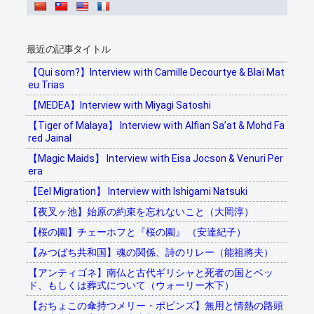
最近の記事タイトル
【Qui som?】Interview with Camille Decourtye & Blaï Mat
eu Trias
【MEDEA】Interview with Miyagi Satoshi
【Tiger of Malaya】 Interview with Alfian Sa’at & Mohd Fa
red Jainal
【Magic Maids】 Interview with Eisa Jocson & Venuri Per
era
【Eel Migration】 Interview with Ishigami Natsuki
【夜叉ヶ池】始原の約束を忘れないこと（大岡淳）
【桜の園】チェーホフと『桜の園』 （安達紀子）
【みつばち共和国】魂の関係、詩のリレー（能祖將夫）
【アンティゴネ】南仏と古代ギリシャと死者の国とベッ
ド、もしくは葬式について（ウォーリー木下）
【おちょこの傘持つメリー・ポピンズ】無用と情熱の路頭