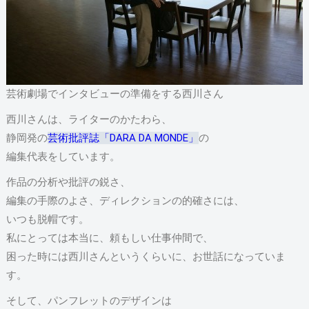
芸術劇場でインタビューの準備をする西川さん
西川さんは、ライターのかたわら、
静岡発の
芸術批評誌「DARA DA MONDE」
の
編集代表をしています。
作品の分析や批評の鋭さ、
編集の手際のよさ、ディレクションの的確さには、
いつも脱帽です。
私にとっては本当に、頼もしい仕事仲間で、
困った時には西川さんというくらいに、お世話になっていま
す。
そして、パンフレットのデザインは