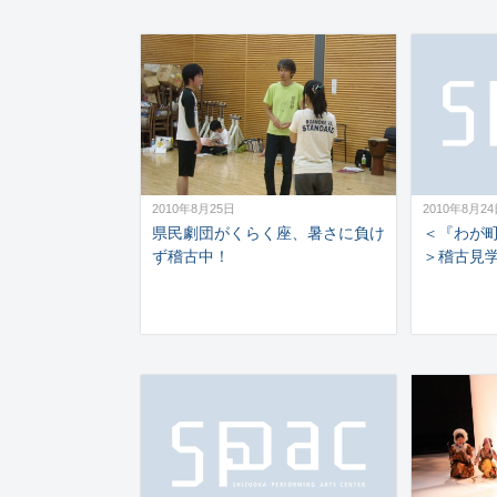
2010年8月25日
2010年8月2
県民劇団がくらく座、暑さに負け
＜『わが
ず稽古中！
＞稽古見