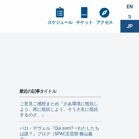
EN
スケジュール
チケット
アクセス
JP
最近の記事タイトル
ご意見ご感想まとめ『さあ環境に抵抗し
よう、死に抵抗しよう。そうさ生に抵抗
するのさ、』
バロ・デヴェル『Qui som? ―わたしたち
は誰？』ブログ（SPAC文芸部 横山義