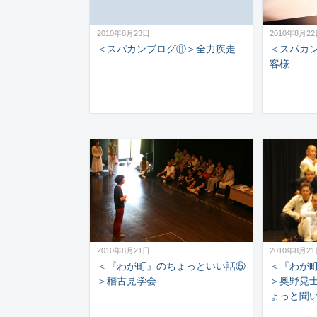
2010年8月23日
2010年8月2
＜スパカンブログ⑪＞全力疾走
＜スパカ
客様
2010年8月21日
2010年8月2
＜『わが町』のちょっといい話⑤
＜『わが
＞稽古見学会
＞奥野晃
ょっと聞