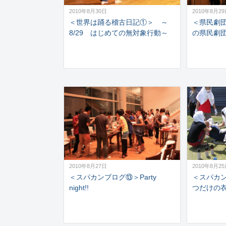
2010年8月30日
2010年8月2
＜世界は踊る稽古日記①＞ ～
＜県民劇
8/29 はじめての無対象行動～
の県民劇
2010年8月27日
2010年8月2
＜スパカンブログ⑬＞Party
＜スパカ
night!!
つだけの