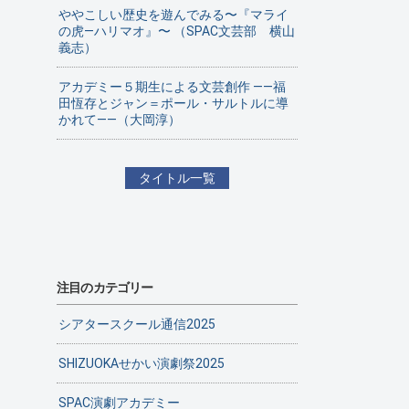
ややこしい歴史を遊んでみる〜『マライ
の虎—ハリマオ』〜 （SPAC文芸部 横山
義志）
アカデミー５期生による文芸創作 ——福
田恆存とジャン＝ポール・サルトルに導
かれて——（大岡淳）
タイトル一覧
注目のカテゴリー
シアタースクール通信2025
SHIZUOKAせかい演劇祭2025
SPAC演劇アカデミー