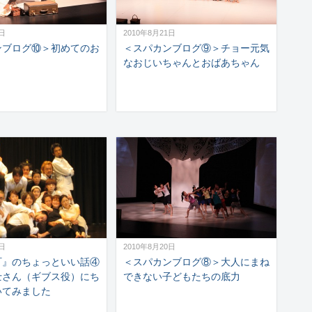
2日
2010年8月21日
ンブログ⑩＞初めてのお
＜スパカンブログ⑨＞チョー元気
なおじいちゃんとおばあちゃん
1日
2010年8月20日
町』のちょっといい話④
＜スパカンブログ⑧＞大人にまね
士さん（ギブス役）にち
できない子どもたちの底力
いてみました