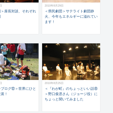
9日
2010年8月29日
団＞座長対談、それぞれ
＜県民劇団＞サテライト劇団静
団
火、今年もエネルギーに溢れてい
ます！
5日
2010年8月25日
ンブログ⑫＞世界にひと
＜『わが町』のちょっといい話⑧
衣裳！
＞野口俊丞さん（ジョージ役）に
ちょっと聞いてみました