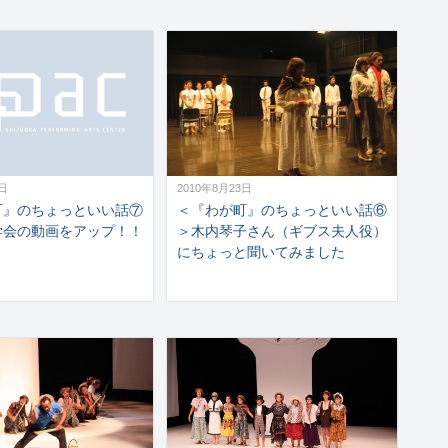
4日
2010年8月23日
町』のちょっといい話⑦
＜『わが町』のちょっといい話⑥
学会の動画をアップ！！
＞木内琴子さん（ギブス夫人役）
にちょっと聞いてみました