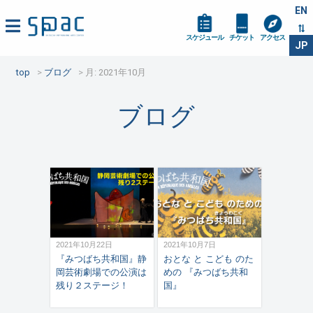
EN
スケジュール
チケット
アクセス
JP
top
ブログ
月:
2021年10月
ブログ
2021年10月22日
2021年10月7日
『みつばち共和国』静
おとな と こども のた
岡芸術劇場での公演は
めの 『みつばち共和
残り２ステージ！
国』