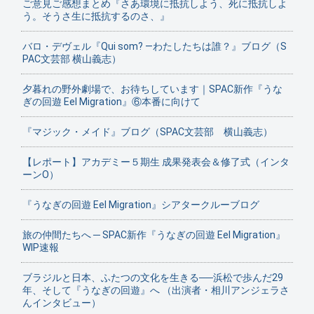
ご意見ご感想まとめ『さあ環境に抵抗しよう、死に抵抗しよ
う。そうさ生に抵抗するのさ、』
バロ・デヴェル『Qui som? ―わたしたちは誰？』ブログ（S
PAC文芸部 横山義志）
夕暮れの野外劇場で、お待ちしています｜SPAC新作『うな
ぎの回遊 Eel Migration』⑥本番に向けて
『マジック・メイド』ブログ（SPAC文芸部 横山義志）
【レポート】アカデミー５期生 成果発表会＆修了式（インタ
ーンO）
『うなぎの回遊 Eel Migration』シアタークルーブログ
旅の仲間たちへ ─ SPAC新作『うなぎの回遊 Eel Migration』
WIP速報
ブラジルと日本、ふたつの文化を生きる──浜松で歩んだ29
年、そして『うなぎの回遊』へ （出演者・相川アンジェラさ
んインタビュー）