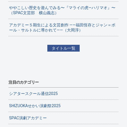
ややこしい歴史を遊んでみる〜『マライの虎—ハリマオ』〜
（SPAC文芸部 横山義志）
アカデミー５期生による文芸創作 ——福田恆存とジャン＝ポ
ール・サルトルに導かれて——（大岡淳）
タイトル一覧
注目のカテゴリー
シアタースクール通信2025
SHIZUOKAせかい演劇祭2025
SPAC演劇アカデミー