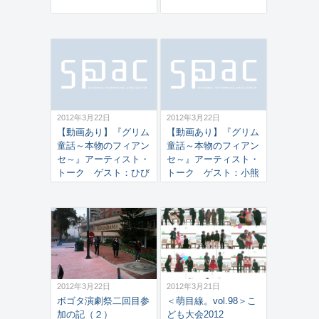
2012年3月22日
2012年3月22日
【動画あり】『グリム
【動画あり】『グリム
童話～本物のフィアン
童話～本物のフィアン
セ～』アーティスト・
セ～』アーティスト・
トーク ゲスト：ひび
トーク ゲスト：小熊
のこづえ氏（コスチュ
英二氏（社会学者）、
ーム・アーティスト）
やなぎみわ氏（美術作
2012年3月11日
家・演出家） 2012年
3月10日
2012年3月22日
2012年3月21日
ボゴタ演劇祭二回目参
＜萌目線。vol.98＞こ
加の記（２）
ども大会2012