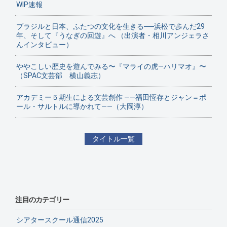
WIP速報
ブラジルと日本、ふたつの文化を生きる──浜松で歩んだ29
年、そして『うなぎの回遊』へ （出演者・相川アンジェラさ
んインタビュー）
ややこしい歴史を遊んでみる〜『マライの虎—ハリマオ』〜
（SPAC文芸部 横山義志）
アカデミー５期生による文芸創作 ——福田恆存とジャン＝ポ
ール・サルトルに導かれて——（大岡淳）
タイトル一覧
注目のカテゴリー
シアタースクール通信2025