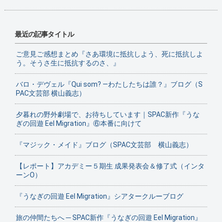
最近の記事タイトル
ご意見ご感想まとめ『さあ環境に抵抗しよう、死に抵抗しよ
う。そうさ生に抵抗するのさ、』
バロ・デヴェル『Qui som? ―わたしたちは誰？』ブログ（S
PAC文芸部 横山義志）
夕暮れの野外劇場で、お待ちしています｜SPAC新作『うな
ぎの回遊 Eel Migration』⑥本番に向けて
『マジック・メイド』ブログ（SPAC文芸部 横山義志）
【レポート】アカデミー５期生 成果発表会＆修了式（インタ
ーンO）
『うなぎの回遊 Eel Migration』シアタークルーブログ
旅の仲間たちへ ─ SPAC新作『うなぎの回遊 Eel Migration』