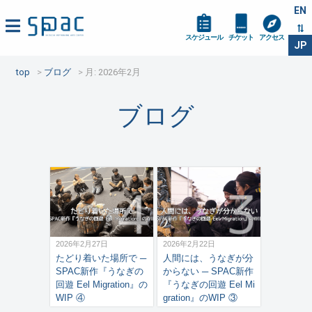
EN
スケジュール
チケット
アクセス
JP
top
ブログ
月:
2026年2月
ブログ
2026年2月27日
2026年2月22日
たどり着いた場所で ─
人間には、うなぎが分
SPAC新作『うなぎの
からない ─ SPAC新作
回遊 Eel Migration』の
『うなぎの回遊 Eel Mi
WIP ④
gration』のWIP ③