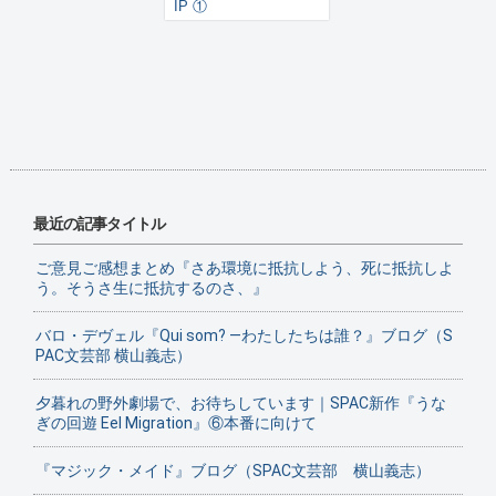
IP ①
最近の記事タイトル
ご意見ご感想まとめ『さあ環境に抵抗しよう、死に抵抗しよ
う。そうさ生に抵抗するのさ、』
バロ・デヴェル『Qui som? ―わたしたちは誰？』ブログ（S
PAC文芸部 横山義志）
夕暮れの野外劇場で、お待ちしています｜SPAC新作『うな
ぎの回遊 Eel Migration』⑥本番に向けて
『マジック・メイド』ブログ（SPAC文芸部 横山義志）