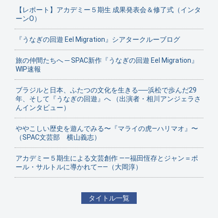
【レポート】アカデミー５期生 成果発表会＆修了式（インタ
ーンO）
『うなぎの回遊 Eel Migration』シアタークルーブログ
旅の仲間たちへ ─ SPAC新作『うなぎの回遊 Eel Migration』
WIP速報
ブラジルと日本、ふたつの文化を生きる──浜松で歩んだ29
年、そして『うなぎの回遊』へ （出演者・相川アンジェラさ
んインタビュー）
ややこしい歴史を遊んでみる〜『マライの虎—ハリマオ』〜
（SPAC文芸部 横山義志）
アカデミー５期生による文芸創作 ——福田恆存とジャン＝ポ
ール・サルトルに導かれて——（大岡淳）
タイトル一覧