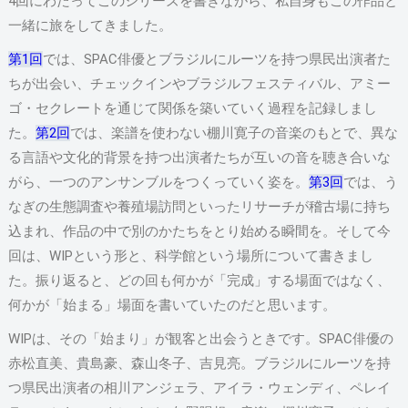
4回にわたってこのシリーズを書きながら、私自身もこの作品と
一緒に旅をしてきました。
第1回
では、SPAC俳優とブラジルにルーツを持つ県民出演者た
ちが出会い、チェックインやブラジルフェスティバル、アミー
ゴ・セクレートを通じて関係を築いていく過程を記録しまし
た。
第2回
では、楽譜を使わない棚川寛子の音楽のもとで、異な
る言語や文化的背景を持つ出演者たちが互いの音を聴き合いな
がら、一つのアンサンブルをつくっていく姿を。
第3回
では、う
なぎの生態調査や養殖場訪問といったリサーチが稽古場に持ち
込まれ、作品の中で別のかたちをとり始める瞬間を。そして今
回は、WIPという形と、科学館という場所について書きまし
た。振り返ると、どの回も何かが「完成」する場面ではなく、
何かが「始まる」場面を書いていたのだと思います。
WIPは、その「始まり」が観客と出会うときです。SPAC俳優の
赤松直美、貴島豪、森山冬子、吉見亮。ブラジルにルーツを持
つ県民出演者の相川アンジェラ、アイラ・ウェンディ、ペレイ