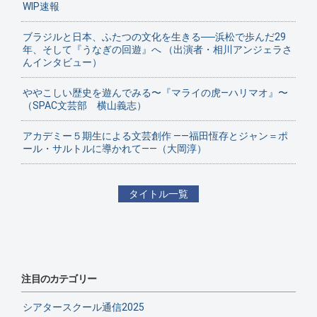
WIP速報
ブラジルと日本、ふたつの文化を生きる──浜松で歩んだ29
年、そして『うなぎの回遊』へ （出演者・相川アンジェラさ
んインタビュー）
ややこしい歴史を遊んでみる〜『マライの虎—ハリマオ』〜
（SPAC文芸部 横山義志）
アカデミー５期生による文芸創作 ——福田恆存とジャン＝ポ
ール・サルトルに導かれて——（大岡淳）
タイトル一覧
注目のカテゴリー
シアタースクール通信2025