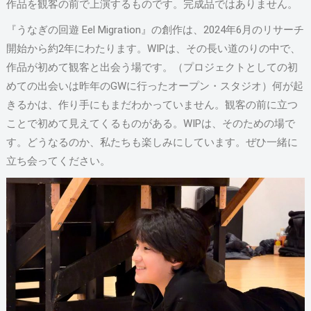
作品を観客の前で上演するものです。完成品ではありません。
『うなぎの回遊 Eel Migration』の創作は、2024年6月のリサーチ
開始から約2年にわたります。WIPは、その長い道のりの中で、
作品が初めて観客と出会う場です。（プロジェクトとしての初
めての出会いは昨年のGWに行ったオープン・スタジオ）何が起
きるかは、作り手にもまだわかっていません。観客の前に立つ
ことで初めて見えてくるものがある。WIPは、そのための場で
す。どうなるのか、私たちも楽しみにしています。ぜひ一緒に
立ち会ってください。