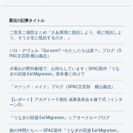
最近の記事タイトル
ご意見ご感想まとめ『さあ環境に抵抗しよう、死に抵抗しよ
う。そうさ生に抵抗するのさ、』
バロ・デヴェル『Qui som? ―わたしたちは誰？』ブログ（S
PAC文芸部 横山義志）
夕暮れの野外劇場で、お待ちしています｜SPAC新作『うな
ぎの回遊 Eel Migration』⑥本番に向けて
『マジック・メイド』ブログ（SPAC文芸部 横山義志）
【レポート】アカデミー５期生 成果発表会＆修了式（インタ
ーンO）
『うなぎの回遊 Eel Migration』シアタークルーブログ
旅の仲間たちへ ─ SPAC新作『うなぎの回遊 Eel Migration』