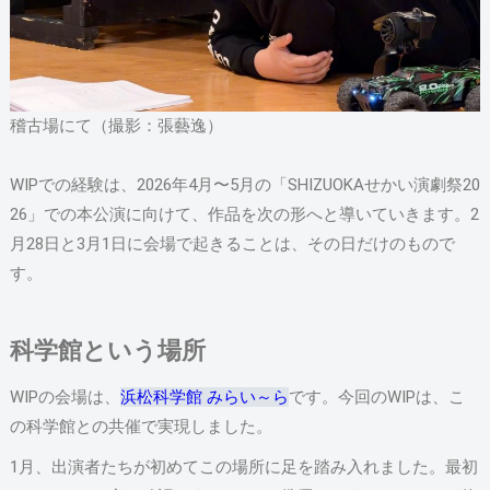
稽古場にて（撮影：張藝逸）
WIPでの経験は、2026年4月〜5月の「SHIZUOKAせかい演劇祭20
26」での本公演に向けて、作品を次の形へと導いていきます。2
月28日と3月1日に会場で起きることは、その日だけのもので
す。
科学館という場所
WIPの会場は、
浜松科学館 みらい～ら
です。今回のWIPは、こ
の科学館との共催で実現しました。
1月、出演者たちが初めてこの場所に足を踏み入れました。最初