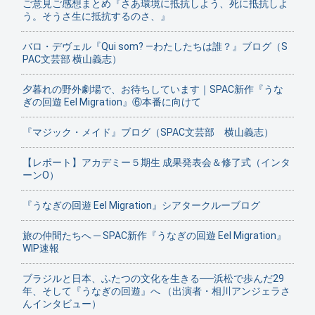
ご意見ご感想まとめ『さあ環境に抵抗しよう、死に抵抗しよ
う。そうさ生に抵抗するのさ、』
バロ・デヴェル『Qui som? ―わたしたちは誰？』ブログ（S
PAC文芸部 横山義志）
夕暮れの野外劇場で、お待ちしています｜SPAC新作『うな
ぎの回遊 Eel Migration』⑥本番に向けて
『マジック・メイド』ブログ（SPAC文芸部 横山義志）
【レポート】アカデミー５期生 成果発表会＆修了式（インタ
ーンO）
『うなぎの回遊 Eel Migration』シアタークルーブログ
旅の仲間たちへ ─ SPAC新作『うなぎの回遊 Eel Migration』
WIP速報
ブラジルと日本、ふたつの文化を生きる──浜松で歩んだ29
年、そして『うなぎの回遊』へ （出演者・相川アンジェラさ
んインタビュー）