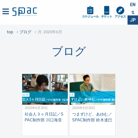
EN
スケジュール
チケット
アクセス
JP
top
ブログ
月:
2020年6月
ブログ
2020年6月30日
2020年6月28日
社会人３ヶ月日記／S
つまずけど、あゆむ／
PAC制作部 川口海音
SPAC制作部 鈴木達巳