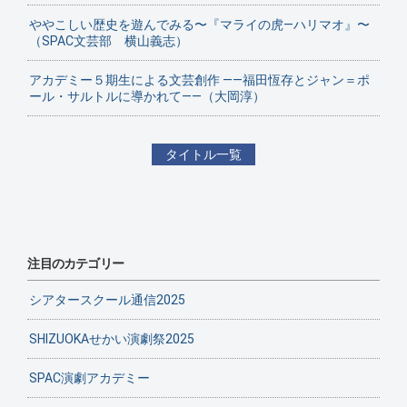
ややこしい歴史を遊んでみる〜『マライの虎—ハリマオ』〜
（SPAC文芸部 横山義志）
アカデミー５期生による文芸創作 ——福田恆存とジャン＝ポ
ール・サルトルに導かれて——（大岡淳）
タイトル一覧
注目のカテゴリー
シアタースクール通信2025
SHIZUOKAせかい演劇祭2025
SPAC演劇アカデミー