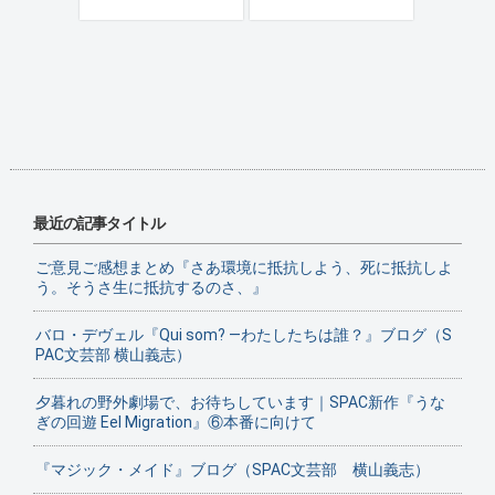
最近の記事タイトル
ご意見ご感想まとめ『さあ環境に抵抗しよう、死に抵抗しよ
う。そうさ生に抵抗するのさ、』
バロ・デヴェル『Qui som? ―わたしたちは誰？』ブログ（S
PAC文芸部 横山義志）
夕暮れの野外劇場で、お待ちしています｜SPAC新作『うな
ぎの回遊 Eel Migration』⑥本番に向けて
『マジック・メイド』ブログ（SPAC文芸部 横山義志）