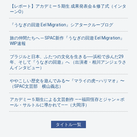
【レポート】アカデミー５期生 成果発表会＆修了式（インタ
ーンO）
『うなぎの回遊 Eel Migration』シアタークルーブログ
旅の仲間たちへ ─ SPAC新作『うなぎの回遊 Eel Migration』
WIP速報
ブラジルと日本、ふたつの文化を生きる──浜松で歩んだ29
年、そして『うなぎの回遊』へ （出演者・相川アンジェラさ
んインタビュー）
ややこしい歴史を遊んでみる〜『マライの虎—ハリマオ』〜
（SPAC文芸部 横山義志）
アカデミー５期生による文芸創作 ——福田恆存とジャン＝ポ
ール・サルトルに導かれて——（大岡淳）
タイトル一覧