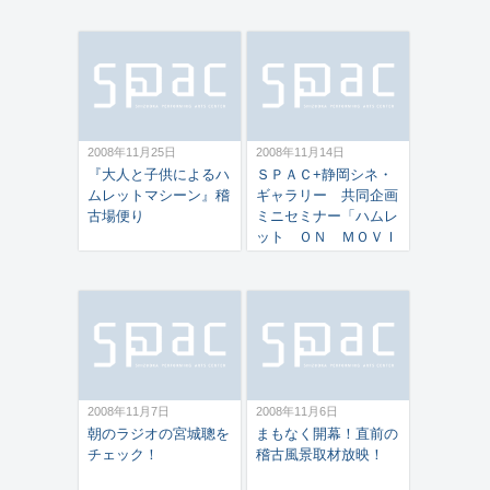
2008年11月25日
2008年11月14日
『大人と子供によるハ
ＳＰＡＣ+静岡シネ・
ムレットマシーン』稽
ギャラリー 共同企画
古場便り
ミニセミナー「ハムレ
ット ＯＮ ＭＯＶＩ
Ｅ」が開催されまし
た！
2008年11月7日
2008年11月6日
朝のラジオの宮城聰を
まもなく開幕！直前の
チェック！
稽古風景取材放映！