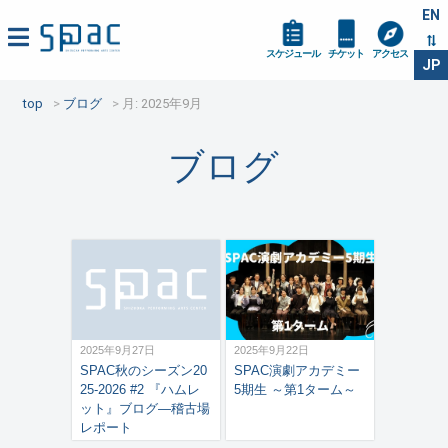
EN
スケジュール
チケット
アクセス
JP
top
ブログ
月:
2025年9月
ブログ
2025年9月27日
2025年9月22日
SPAC秋のシーズン20
SPAC演劇アカデミー
25-2026 #2 『ハムレ
5期生 ～第1ターム～
ット』ブログ―稽古場
レポート