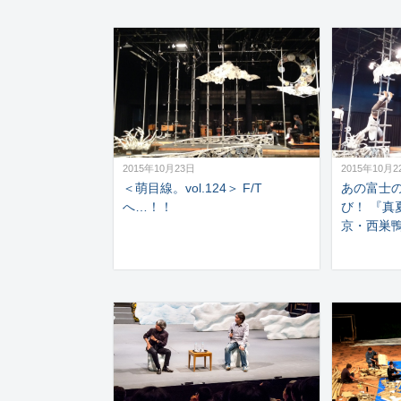
2015年10月23日
2015年10月2
＜萌目線。vol.124＞ F/T
あの富士
へ…！！
び！ 『真
京・西巣