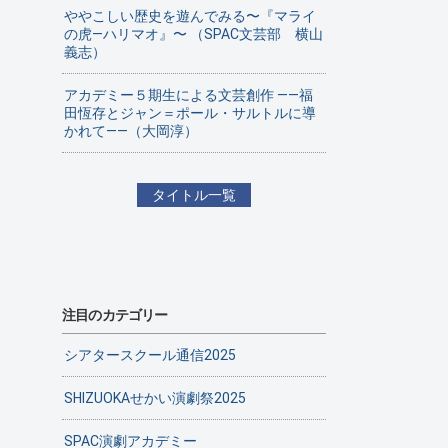
ややこしい歴史を遊んでみる〜『マライ
の虎—ハリマオ』〜 （SPAC文芸部 横山
義志）
アカデミー５期生による文芸創作 ——福
田恆存とジャン＝ポール・サルトルに導
かれて——（大岡淳）
タイトル一覧
注目のカテゴリー
シアタースクール通信2025
SHIZUOKAせかい演劇祭2025
SPAC演劇アカデミー