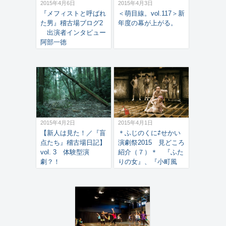
2015年4月6日
2015年4月3日
『メフィストと呼ばれ
＜萌目線。vol.117＞新
た男』稽古場ブログ2
年度の幕が上がる。
出演者インタビュー
阿部一徳
2015年4月2日
2015年4月1日
【新人は見た！／『盲
＊ふじのくに⇄せかい
点たち』稽古場日記】
演劇祭2015 見どころ
vol. 3 体験型演
紹介（７）＊ 『ふた
劇？！
りの女』、『小町風
伝』