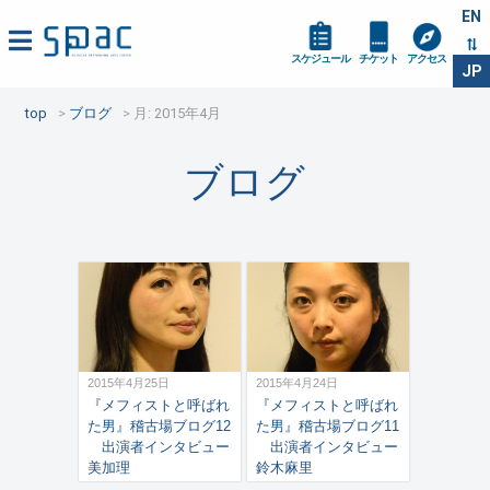
EN
スケジュール
チケット
アクセス
JP
top
ブログ
月:
2015年4月
ブログ
2015年4月25日
2015年4月24日
『メフィストと呼ばれ
『メフィストと呼ばれ
た男』稽古場ブログ12
た男』稽古場ブログ11
出演者インタビュー
出演者インタビュー
美加理
鈴木麻里