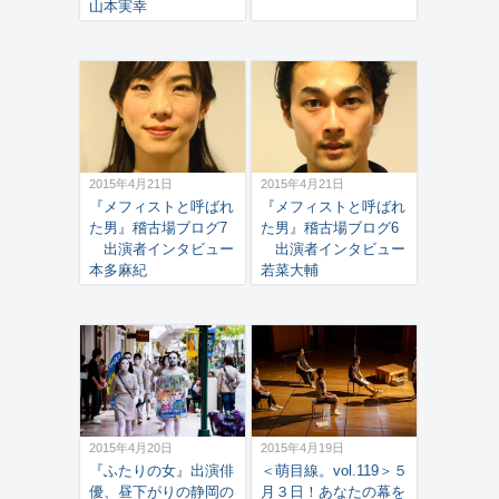
山本実幸
2015年4月21日
2015年4月21日
『メフィストと呼ばれ
『メフィストと呼ばれ
た男』稽古場ブログ7
た男』稽古場ブログ6
出演者インタビュー
出演者インタビュー
本多麻紀
若菜大輔
2015年4月20日
2015年4月19日
『ふたりの女』出演俳
＜萌目線。vol.119＞５
優、昼下がりの静岡の
月３日！あなたの幕を