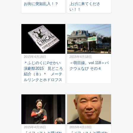
お街に突如乱入！？
上げに来てくださ
い！！
2015年4月18日
2015年4月18日
＊ふじのくに⇄せかい
＜萌目線。vol.118＞パ
演劇祭2015 見どころ
クウェなび その４
紹介（８）＊ メーテ
ルリンクとホドロフス
キー ～「人形劇」の
系譜～
2015年4月16日
2015年4月13日