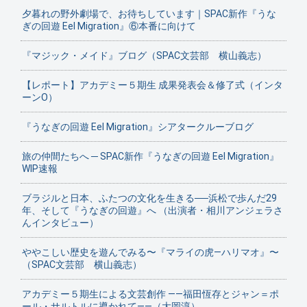
夕暮れの野外劇場で、お待ちしています｜SPAC新作『うな
ぎの回遊 Eel Migration』⑥本番に向けて
『マジック・メイド』ブログ（SPAC文芸部 横山義志）
【レポート】アカデミー５期生 成果発表会＆修了式（インタ
ーンO）
『うなぎの回遊 Eel Migration』シアタークルーブログ
旅の仲間たちへ ─ SPAC新作『うなぎの回遊 Eel Migration』
WIP速報
ブラジルと日本、ふたつの文化を生きる──浜松で歩んだ29
年、そして『うなぎの回遊』へ （出演者・相川アンジェラさ
んインタビュー）
ややこしい歴史を遊んでみる〜『マライの虎—ハリマオ』〜
（SPAC文芸部 横山義志）
アカデミー５期生による文芸創作 ——福田恆存とジャン＝ポ
ール・サルトルに導かれて——（大岡淳）