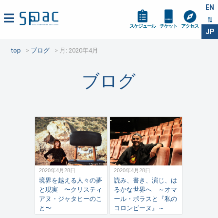
EN
スケジュール
チケット
アクセス
JP
top
ブログ
月:
2020年4月
ブログ
2020年4月28日
2020年4月28日
境界を越える人々の夢
読み、書き、演じ、は
と現実 〜クリスティ
るかな世界へ ～オマ
アヌ・ジャタヒーのこ
ール・ポラスと『私の
と〜
コロンビーヌ』～