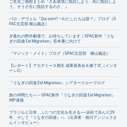
ご意見ご感想まとめ『さあ環境に抵抗しよう、死に抵抗しよ
う。そうさ生に抵抗するのさ、』
バロ・デヴェル『Qui som? ―わたしたちは誰？』ブログ（S
PAC文芸部 横山義志）
夕暮れの野外劇場で、お待ちしています｜SPAC新作『うな
ぎの回遊 Eel Migration』⑥本番に向けて
『マジック・メイド』ブログ（SPAC文芸部 横山義志）
【レポート】アカデミー５期生 成果発表会＆修了式（インタ
ーンO）
『うなぎの回遊 Eel Migration』シアタークルーブログ
旅の仲間たちへ ─ SPAC新作『うなぎの回遊 Eel Migration』
WIP速報
ブラジルと日本、ふたつの文化を生きる──浜松で歩んだ29
年、そして『うなぎの回遊』へ （出演者・相川アンジェラさ
んインタビュー）