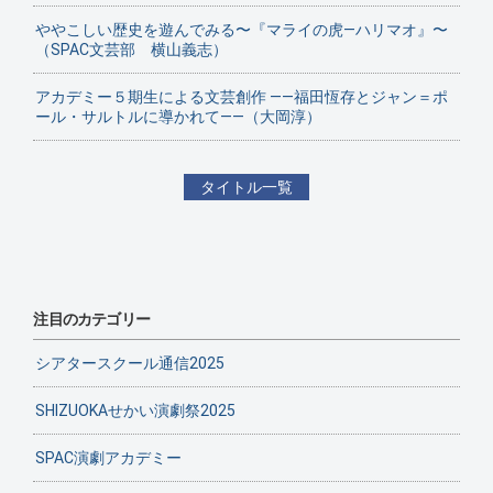
ややこしい歴史を遊んでみる〜『マライの虎—ハリマオ』〜
（SPAC文芸部 横山義志）
アカデミー５期生による文芸創作 ——福田恆存とジャン＝ポ
ール・サルトルに導かれて——（大岡淳）
タイトル一覧
注目のカテゴリー
シアタースクール通信2025
SHIZUOKAせかい演劇祭2025
SPAC演劇アカデミー