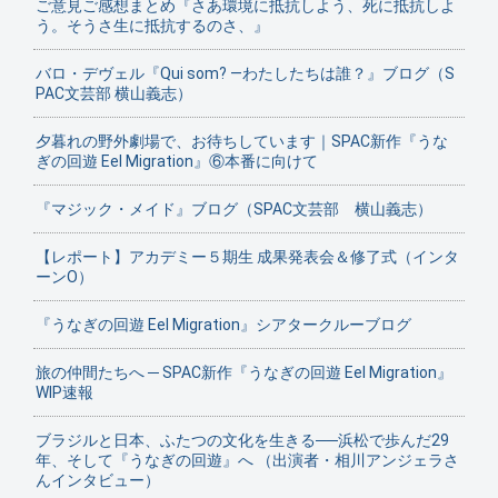
ご意見ご感想まとめ『さあ環境に抵抗しよう、死に抵抗しよ
う。そうさ生に抵抗するのさ、』
バロ・デヴェル『Qui som? ―わたしたちは誰？』ブログ（S
PAC文芸部 横山義志）
夕暮れの野外劇場で、お待ちしています｜SPAC新作『うな
ぎの回遊 Eel Migration』⑥本番に向けて
『マジック・メイド』ブログ（SPAC文芸部 横山義志）
【レポート】アカデミー５期生 成果発表会＆修了式（インタ
ーンO）
『うなぎの回遊 Eel Migration』シアタークルーブログ
旅の仲間たちへ ─ SPAC新作『うなぎの回遊 Eel Migration』
WIP速報
ブラジルと日本、ふたつの文化を生きる──浜松で歩んだ29
年、そして『うなぎの回遊』へ （出演者・相川アンジェラさ
んインタビュー）