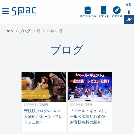
EN
スケジュール
チケット
アクセス
JP
top
ブログ
月:
2022年11月
ブログ
2022年11月30日
2022年11月5日
守銭奴ブログvol.4 ＜
『ペール・ギュント』
人物紹介②〜ラ・フレ
一般公演残りわずか！
ッシュ編＞
お客様感想の紹介