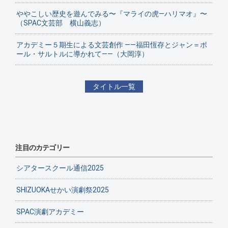
ややこしい歴史を遊んでみる〜『マライの虎—ハリマオ』〜
（SPAC文芸部 横山義志）
アカデミー５期生による文芸創作 ——福田恆存とジャン＝ポ
ール・サルトルに導かれて——（大岡淳）
タイトル一覧
注目のカテゴリー
シアタースクール通信2025
SHIZUOKAせかい演劇祭2025
SPAC演劇アカデミー