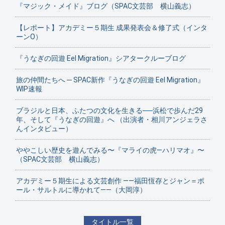
『マジック・メイド』ブログ（SPAC文芸部 横山義志）
【レポート】アカデミー５期生 成果発表会＆修了式（インタ
ーンO）
『うなぎの回遊 Eel Migration』シアタークルーブログ
旅の仲間たちへ ─ SPAC新作『うなぎの回遊 Eel Migration』
WIP速報
ブラジルと日本、ふたつの文化を生きる──浜松で歩んだ29
年、そして『うなぎの回遊』へ （出演者・相川アンジェラさ
んインタビュー）
ややこしい歴史を遊んでみる〜『マライの虎—ハリマオ』〜
（SPAC文芸部 横山義志）
アカデミー５期生による文芸創作 ——福田恆存とジャン＝ポ
ール・サルトルに導かれて——（大岡淳）
タイトル一覧