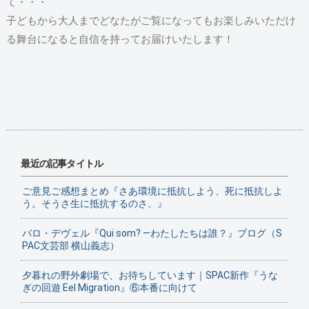
て・・・
子どもから大人までどなたがご覧になってもお楽しみいただけ
る舞台になると自信を持ってお届けいたします！
最近の記事タイトル
ご意見ご感想まとめ『さあ環境に抵抗しよう、死に抵抗しよ
う。そうさ生に抵抗するのさ、』
バロ・デヴェル『Qui som? ―わたしたちは誰？』ブログ（S
PAC文芸部 横山義志）
夕暮れの野外劇場で、お待ちしています｜SPAC新作『うな
ぎの回遊 Eel Migration』⑥本番に向けて