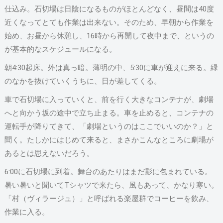
仕込み。石切場は日陰になるものがほとんどなく、昼間は40度
近くなってとても作業は出来ない。そのため、早朝から作業を
始め、お昼から休憩し、16時から再開して夜中まで、というの
が基本的なスケジュールになる。
朝4:30起床。外は真っ暗。薄明の中、5:30に車が迎えに来る。緑
のなかを抜けていくうちに、日が差してくる。
車で石切場に入っていくと、前を行く大きなコンテナが、劇場
へと向かう坂の途中で立ち止まる。車を止めると、コンテナの
運転手が降りてきて、「劇場というのはここでいいのか？」と
聞く。たしかにはじめて来ると、まさかこんなところに劇場が
あるとは思えないだろう。
6:00に石切場に到着。舞台のあたりはまだ影に包まれている。
暑い暑いと聞いてTシャツで来たら、風もあって、かなり寒い。
「村（ヴィラージュ）」と呼ばれる楽屋群でコーヒーを飲み、
作業に入る。