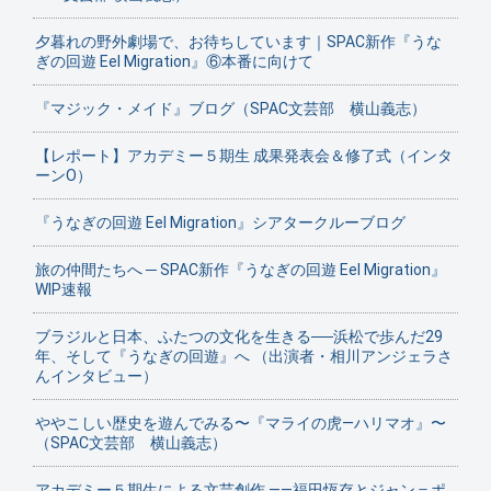
夕暮れの野外劇場で、お待ちしています｜SPAC新作『うな
ぎの回遊 Eel Migration』⑥本番に向けて
『マジック・メイド』ブログ（SPAC文芸部 横山義志）
【レポート】アカデミー５期生 成果発表会＆修了式（インタ
ーンO）
『うなぎの回遊 Eel Migration』シアタークルーブログ
旅の仲間たちへ ─ SPAC新作『うなぎの回遊 Eel Migration』
WIP速報
ブラジルと日本、ふたつの文化を生きる──浜松で歩んだ29
年、そして『うなぎの回遊』へ （出演者・相川アンジェラさ
んインタビュー）
ややこしい歴史を遊んでみる〜『マライの虎—ハリマオ』〜
（SPAC文芸部 横山義志）
アカデミー５期生による文芸創作 ——福田恆存とジャン＝ポ