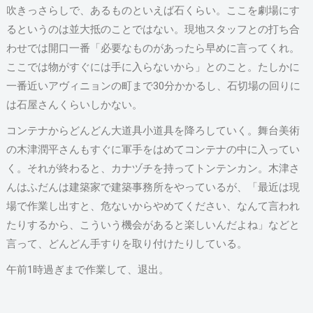
吹きっさらしで、あるものといえば石くらい。ここを劇場にす
るというのは並大抵のことではない。現地スタッフとの打ち合
わせでは開口一番「必要なものがあったら早めに言ってくれ。
ここでは物がすぐには手に入らないから」とのこと。たしかに
一番近いアヴィニョンの町まで30分かかるし、石切場の回りに
は石屋さんくらいしかない。
コンテナからどんどん大道具小道具を降ろしていく。舞台美術
の木津潤平さんもすぐに軍手をはめてコンテナの中に入ってい
く。それが終わると、カナヅチを持ってトンテンカン。木津さ
んはふだんは建築家で建築事務所をやっているが、「最近は現
場で作業し出すと、危ないからやめてください、なんて言われ
たりするから、こういう機会があると楽しいんだよね」などと
言って、どんどん手すりを取り付けたりしている。
午前1時過ぎまで作業して、退出。