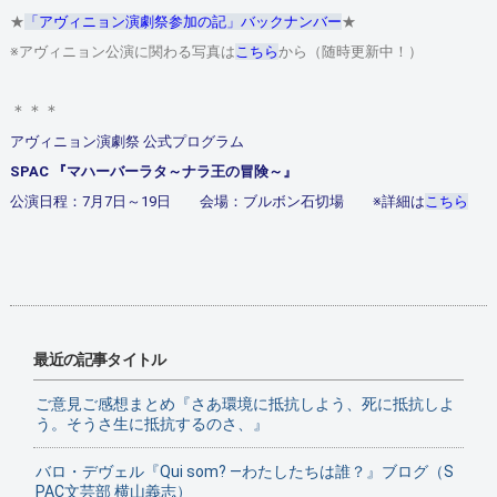
★
「アヴィニョン演劇祭参加の記」バックナンバー
★
※アヴィニョン公演に関わる写真は
こちら
から（随時更新中！）
＊＊＊
アヴィニョン演劇祭 公式プログラム
SPAC 『マハーバーラタ～ナラ王の冒険～』
公演日程：7月7日～19日 会場：ブルボン石切場 ※詳細は
こちら
最近の記事タイトル
ご意見ご感想まとめ『さあ環境に抵抗しよう、死に抵抗しよ
う。そうさ生に抵抗するのさ、』
バロ・デヴェル『Qui som? ―わたしたちは誰？』ブログ（S
PAC文芸部 横山義志）