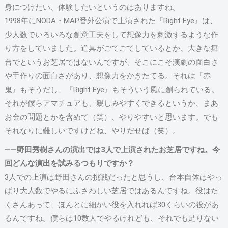
身につけたい、体験したいというのはありますね。
1998年にNODA・MAP番外公演で上演された『Right Eye』は、
少人数でいろいろな創意工夫をして想像力を刺激するような作
り方をしていました。道具がごてごてしているとか、大きな舞
台でというお芝居ではないんですが、そこにこそ演劇の面白さ
や手作りの面白さがあり、想像力をかきたてる。それは『赤
鬼』もそうだし、『Right Eye』もそういう風に創られている。
それが僕らアマチュアも、親しみやすくできるというか、まあ
お金の問題とかを含めて（笑）、やりやすいと思います。でも
それなりに難しいですけどね、やりだせば（笑）。
――野田秀樹さんの演出では3人で上演されたお芝居ですね。今
回どんな演出を試みるつもりですか？
3人での上演は野田さんの挑戦だったと思うし、台本自体はやっ
ぱり大人数でやるにふさわしい芝居ではあるんですね。役はた
くさんあって、ほんとに細かい役を入れれば30くらいの役があ
るんですね。僕らは10数人でやるけれども、それでも足りない