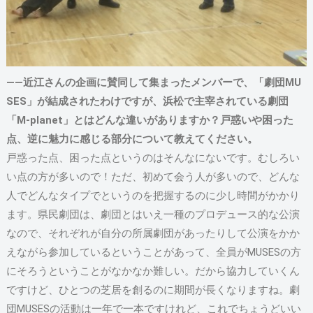
――近江さんの企画に賛同して集まったメンバーで、「劇団MU
SES」が結成されたわけですが、浜松で主宰されている劇団
「M-planet」とはどんな違いがありますか？戸惑いや困った
点、逆に魅力に感じる部分について教えてください。
戸惑った点、困った点というのはそんなにないです。むしろい
い点の方が多いので！ただ、初めて会う人が多いので、どんな
人でどんなタイプでというのを把握するのに少し時間がかかり
ます。県民劇団は、劇団とはいえ一種のプロデュース的な公演
なので、それぞれが自分の所属劇団があったりして公演をかか
えながら参加しているということがあって、全員がMUSESの方
にそろうということがなかなか難しい。だから協力していくん
ですけど、ひとつの芝居を創るのに期間が長くなりますね。劇
団MUSESの活動は一年で一本ですけれど、これでちょうどいい