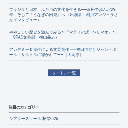
ブラジルと日本、ふたつの文化を生きる──浜松で歩んだ29
年、そして『うなぎの回遊』へ （出演者・相川アンジェラさ
んインタビュー）
ややこしい歴史を遊んでみる〜『マライの虎—ハリマオ』〜
（SPAC文芸部 横山義志）
アカデミー５期生による文芸創作 ——福田恆存とジャン＝ポ
ール・サルトルに導かれて——（大岡淳）
タイトル一覧
注目のカテゴリー
シアタースクール通信2025