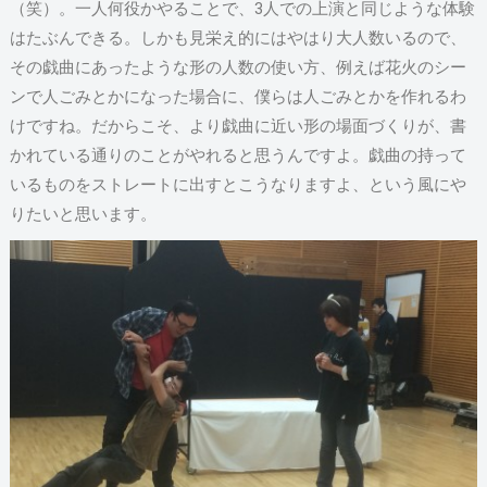
（笑）。一人何役かやることで、3人での上演と同じような体験
はたぶんできる。しかも見栄え的にはやはり大人数いるので、
その戯曲にあったような形の人数の使い方、例えば花火のシー
ンで人ごみとかになった場合に、僕らは人ごみとかを作れるわ
けですね。だからこそ、より戯曲に近い形の場面づくりが、書
かれている通りのことがやれると思うんですよ。戯曲の持って
いるものをストレートに出すとこうなりますよ、という風にや
りたいと思います。