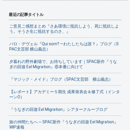
最近の記事タイトル
ご意見ご感想まとめ『さあ環境に抵抗しよう、死に抵抗しよ
う。そうさ生に抵抗するのさ、』
バロ・デヴェル『Qui som? ―わたしたちは誰？』ブログ（S
PAC文芸部 横山義志）
夕暮れの野外劇場で、お待ちしています｜SPAC新作『うな
ぎの回遊 Eel Migration』⑥本番に向けて
『マジック・メイド』ブログ（SPAC文芸部 横山義志）
【レポート】アカデミー５期生 成果発表会＆修了式（インタ
ーンO）
『うなぎの回遊 Eel Migration』シアタークルーブログ
旅の仲間たちへ ─ SPAC新作『うなぎの回遊 Eel Migration』
WIP速報