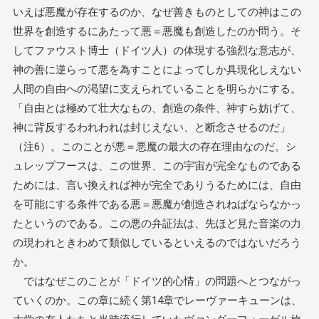
いえば悪魔が存在するのか、なぜ善きものとしての神はこの
世界を創造するにあたって悪＝悪魔も創造したのか問う。そ
してファウスト博士（ドイツ人）の体現する強烈な意志が、
神の善に逆らって悪を為すことによってしか具現化しえない
人間の自由への渇望に支えられていることを明らかにする。
「自由とは極めて壮大なもの、創造の条件、神すら妨げて、
神に背反するわれわれは封じえない、と断念させるのだ」
（注6）。このことが悪＝悪魔の最大の存在理由なのだ。シ
ュレップフースは、この世界、この宇宙が完全なものである
ためには、言い換えれば神が完全でありうるためには、自由
を可能にする条件である悪＝悪魔が創造されねばならなかっ
たというのである。この悪の弁証法は、先ほど見た音楽の力
の現われときわめて類似しているといえるのではないだろう
か。
ではなぜこのことが「ドイツ的心情」の問題へとつながっ
ていくのか。この章に続く第14章でレーヴァーキューンは、