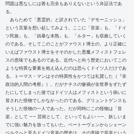
問題は悪なしには善も完全もありえないという弁証法であ
る。
あらためて「悪霊的」と訳されていた「デモーニッシュ」
という言葉を想い起してみよう。ここに「音楽」も、「ドイ
ツ民族」も、「凶暴な未熟」も、「ルター」も収斂していく
のである。そしてこのことがファウスト博士の、より正確に
いえばファウスト博士をそそのかした悪魔メフィストフェレ
スの意味でもあるのである。近代へと向う歴史においてこの
ような特異な要素を抱え込んだのは恐らくドイツ人だけであ
る。トーマス・マンはその特異性をかつては礼賛した（『非
政治的人間の考察』）。だがナチスの惨禍が全世界をずたず
たにしてしまった後ではドイツ人はメフィストという病いに
冒された怪物でしかなかったのである。グリュントゲンスも
そうした怪物の一人であった。だが同時にこの怪物は「音
楽」として ―― 芸術として、といってもよい ――、妖しいま
でに強い魅力を放ってもいた。ベートーヴェンからシェーン
ベルクへと至るドイツ音楽の歴史は、その意味で音楽という