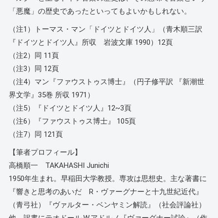
「悪魔」の歴史であったといってもよいかもしれない。
（注1）トーマス・マン「ドイツとドイツ人」（青木順三訳
『ドイツとドイツ人』所収 岩波文庫 1990）12頁
（注2）同 11頁
（注3）同 12頁
（注4）マン『ファウストゥス博士』（円子修平訳 『新潮世
界文学』35巻 所収 1971）
（注5）『ドイツとドイツ人』12~3頁
（注6）『ファウストゥス博士』 105頁
（注7）同 121頁
【筆者プロフィール】
高橋順一 TAKAHASHI Junichi
1950年生まれ。早稲田大学教授。専攻は思想史。主な著書に
『響きと思考のあいだ R・ヴァーグナーと十九世紀近代』
（青弓社）『ヴァルター・ベンヤミン解読』（社会評論社）