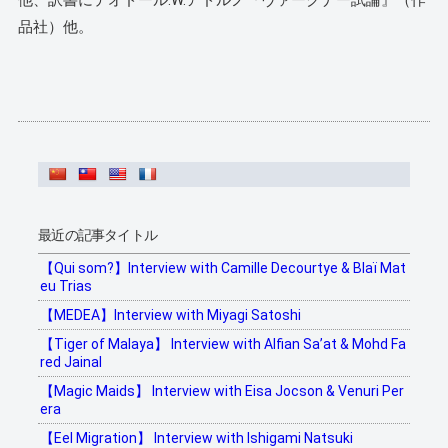
他、訳書にテオドール.W.アドルノ『ヴァーグナー試論』（作
品社）他。
最近の記事タイトル
【Qui som?】Interview with Camille Decourtye & Blaï Mat
eu Trias
【MEDEA】Interview with Miyagi Satoshi
【Tiger of Malaya】 Interview with Alfian Sa’at & Mohd Fa
red Jainal
【Magic Maids】 Interview with Eisa Jocson & Venuri Per
era
【Eel Migration】 Interview with Ishigami Natsuki