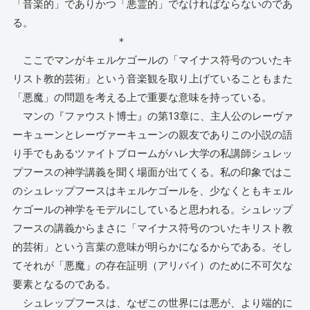
「音楽的」でありかつ「悪霊的」でなければならないのであ
る。
＊
ここでマンがキェルケゴールの「マイナス符号のついたキ
リスト教的芸術」という音楽観を取り上げていることもまた
「悪魔」の問題を考える上で重要な意味を持っている。
マンの『ファウスト博士』の第13章に、主人公のレーヴァ
ーキューンとレーヴァーキューンの親友でありこの小説の語
り手でもあるツァイトブロームがハレ大学の私講師シュレッ
プフースの神学講義を聞く場面が出てくる。私の印象ではこ
のシュレップフースはキェルケゴールを、少なくともキェル
ケゴールの神学をモデルにしていると思われる。シュレップ
フースの講義からまさに「マイナス符号のついたキリスト教
的芸術」という言葉の意味が明らかになるからである。そし
てそれが「悪魔」の存在証明（アリバイ）のために不可欠な
要素となるのである。
シュレップフースは、なぜこの世界には悪が、より端的に