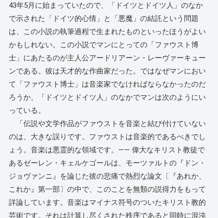
43年5月に始まっていたので、「ドイツとドイツ人」のなか
で示された「ドイツ的心情」と「悪魔」の結託という問題
は、この小説の執筆過程で生まれたものといったほうがよい
かもしれない。この小説でマンにとっての「ファウスト博
士」にあたるのが主人公アードリアーン・レーヴァーキュー
ンである。彼は天才的な作曲家だった。ではなぜマンにおい
て「ファウスト博士」は音楽家でなければならなかったのだ
ろうか。「ドイツとドイツ人」のなかでマンは次のようにい
っている。
「伝説や文学作品がファウストを音楽と結び付けていない
のは、大きな誤りです。ファウストは音楽的であるべきでし
ょう。音楽は悪霊的な領域です。―― 偉大なキリスト教徒で
あるゼーレン・キェルケゴールは、モーツァルトの『ドン・
ジョヴァンニ』を論じた彼の悲痛で熱烈な論文〔『あれか、
これか』第一部〕の中で、このことを無類の説得力をもって
詳論しています。音楽はマイナス符号のついたキリスト教的
芸術です。それは計算し尽くされた秩序であると同時に混沌