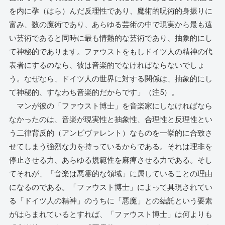
を内に孕（はら）んだ反理性であり、魔術的呪術的身振りに
富み、数の魔術であり、あらゆる芸術の中で現実から最も遠
い芸術であると同時に最も情熱的な芸術であり、抽象的にし
て神秘的であります。ファウストをもしドイツ人の精神の代
表者にするのなら、彼は音楽的でなければならないでしょ
う。なぜなら、ドイツ人の世界に対する関係は、抽象的にし
て神秘的、すなわち音楽的だからです」（注5）。
マンが彼の「ファウスト博士」を音楽家にしなければなら
なかったのは、音楽が現実性と抽象性、合理性と反理性とい
う二律背反的（アンビヴァレント）なものを一挙的に合致さ
せてしまう強烈な力を持っているからである。それは理非を
停止させる力、あらゆる規範性を麻痺させる力である。そし
てそれが、「音楽は悪霊的な領域」に属していることの理由
になるのである。「ファウスト博士」によって具現されてい
る「ドイツ人の精神」のうちに「悪魔」との結託という要素
がはらまれているとすれば、「ファウスト博士」は何よりも