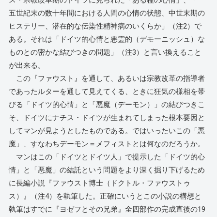
ス・宗教改革期のドイツに見られた「ある種の心情」、「一
五世紀末の数十年間における人間の心情の状態、中世末期の
ヒステリー、潜在的な伝染性精神病のいくらか」（注2）で
ある。それは「ドイツ的心情と悪霊的（デモーニッシュ）な
ものとの密かな結びつきの問題」（注3）と言い換えること
が出来る。
この『ファウスト』を通して、あるいは宗教改革の指導者
であったルターを通して見えてくる、ときに狂気の様相を帯
びる「ドイツ的心情」と「悪魔（デーモン）」の結びつきこ
そ、ドイツにナチス・ドイツが生まれてしまった根本要因と
してマンが見ようとしたものである。ではいったいこの「悪
魔」、すなわちデーモン＝メフィストとは何なのだろうか。
マンはこの「ドイツとドイツ人」で提示した「ドイツ的心
情」と「悪魔」の結託という問題をより深く掘り下げるため
に長編小説『ファウスト博士（ドクトル・ファウストゥ
ス）』（注4）を執筆した。正確にいうとこの小説の構想と
執筆はすでに『ヨゼフとその兄弟』全四部作の完成直後の19