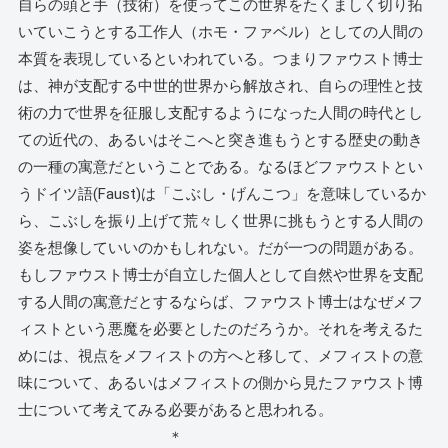
自らの頭と手（技術）を使ってこの世界をたくましく切り拓
いていこうとする工作人（ホモ・ファベル）としての人間の
本質を表現しているといわれている。つまりファウスト博士
は、神が支配する中世的世界から解放され、自らの理性と技
術の力で世界を征服し支配するようになった人間の時代とし
ての近代の、あるいはそこへと突き進もうとする歴史の動き
の一種の寓意だということである。なるほどファウストとい
うドイツ語(Faust)は「こぶし・げんこつ」を意味しているか
ら、こぶしを振り上げて荒々しく世界に挑もうとする人間の
姿を想像していいのかもしれない。だが一つの問題がある。
もしファウスト博士が自立した個人として自然や世界を支配
する人間の寓意だとするならば、ファウスト博士はなぜメフ
ィストという悪魔を必要としたのだろうか。それを考えるた
めには、視点をメフィストの方へと移して、メフィストの意
味について、あるいはメフィストの側から見たファウスト博
士について考えてみる必要があると思われる。
＊