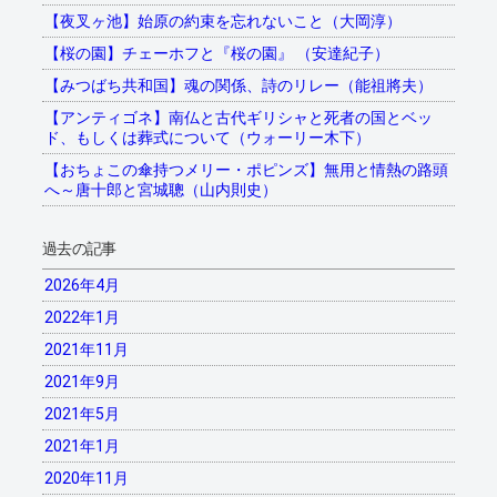
【夜叉ヶ池】始原の約束を忘れないこと（大岡淳）
【桜の園】チェーホフと『桜の園』 （安達紀子）
【みつばち共和国】魂の関係、詩のリレー（能祖將夫）
【アンティゴネ】南仏と古代ギリシャと死者の国とベッ
ド、もしくは葬式について（ウォーリー木下）
【おちょこの傘持つメリー・ポピンズ】無用と情熱の路頭
へ～唐十郎と宮城聰（山内則史）
過去の記事
2026年4月
2022年1月
2021年11月
2021年9月
2021年5月
2021年1月
2020年11月