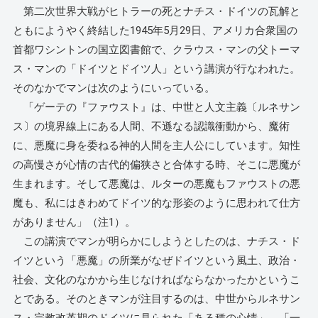
第二次世界大戦がヒトラーの死とナチス・ドイツの瓦解と
ともにようやく終結した1945年5月29日、アメリカ合衆国の
首都ワシントンの国立図書館で、クラウス・マンの父トーマ
ス・マンの「ドイツとドイツ人」という講演が行なわれた。
そのなかでマンは次のようにいっている。
「ゲーテの『ファウスト』は、中世と人文主義〔ルネサン
ス〕の境界線上にある人間、不遜なる認識衝動から、魔術
に、悪魔に身を委ねる神的人間を主人公にしています。知性
の高慢さが心情の古代的偏狭さと合体する時、そこに悪魔が
生まれます。そして悪魔は、ルターの悪魔もファウストの悪
魔も、私にはきわめてドイツ的な形姿のように思われて仕方
がありません」（注1）。
この講演でマンが明らかにしようとしたのは、ナチス・ド
イツという「悪魔」の所業がなぜドイツという風土、政治・
社会、文化のなかから生じなければならなかったかというこ
とである。そのときマンが注目するのは、中世からルネサン