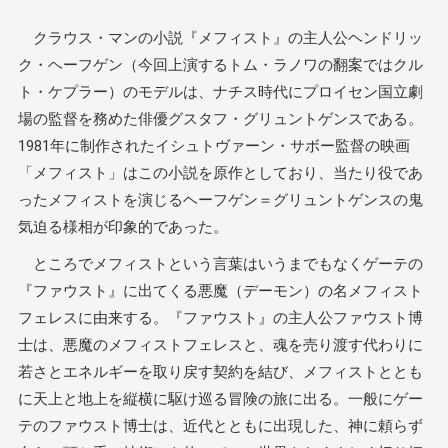
クラウス・マンの小説『メフィスト』の主人公ヘンドリッ
ク・ヘーフゲン（今回上演するトム・ラノワの翻案ではクル
ト・ケプラー）のモデルは、ナチス時代にプロイセン国立劇
場の監督を務めた俳優グスタフ・グリュントゲンスである。
1981年に制作されたイシュトヴァーン・サボー監督の映画
「メフィスト」はこの小説を原作としており、当たり役であ
ったメフィストを演じるヘーフゲン＝グリュントゲンスの鬼
気迫る様相が印象的であった。
ところでメフィストという言葉はいうまでもなくゲーテの
『ファウスト』に出てくる悪魔（デーモン）の名メフィスト
フェレスに由来する。『ファウスト』の主人公ファウスト博
士は、悪魔のメフィストフェレスと、魂を売り渡す代わりに
若さとエネルギーを取り戻す契約を結び、メフィストととも
に天上と地上を縦横に駆け巡る冒険の旅に出る。一般にゲー
テのファウスト博士は、近代とともに出現した、神に頼らず