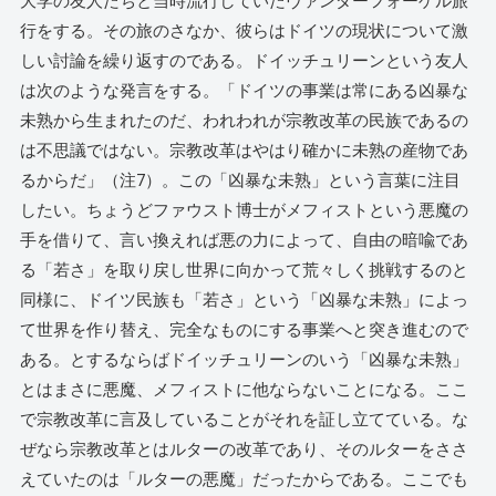
大学の友人たちと当時流行していたヴァンダーフォーゲル旅
行をする。その旅のさなか、彼らはドイツの現状について激
しい討論を繰り返すのである。ドイッチュリーンという友人
は次のような発言をする。「ドイツの事業は常にある凶暴な
未熟から生まれたのだ、われわれが宗教改革の民族であるの
は不思議ではない。宗教改革はやはり確かに未熟の産物であ
るからだ」（注7）。この「凶暴な未熟」という言葉に注目
したい。ちょうどファウスト博士がメフィストという悪魔の
手を借りて、言い換えれば悪の力によって、自由の暗喩であ
る「若さ」を取り戻し世界に向かって荒々しく挑戦するのと
同様に、ドイツ民族も「若さ」という「凶暴な未熟」によっ
て世界を作り替え、完全なものにする事業へと突き進むので
ある。とするならばドイッチュリーンのいう「凶暴な未熟」
とはまさに悪魔、メフィストに他ならないことになる。ここ
で宗教改革に言及していることがそれを証し立てている。な
ぜなら宗教改革とはルターの改革であり、そのルターをささ
えていたのは「ルターの悪魔」だったからである。ここでも