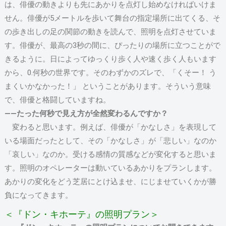
は、俳優の動きよりも先にあかりを点灯し始めなければいけま
せん。俳優が5メートルを歩いて舞台の指定場所に出てくる、そ
の歩き出しの足の関節の動きを読んで、照明を点灯させていま
す。俳優が、最高の3秒の間に、ぴったりの場所に立つことがで
きるように。日によってゆっくり歩く人や速く歩く人もいます
から、0.何秒の世界です。そのわずかのズレで、「くそー！ う
まくいかなかった！」 ということがあります。そういう意味
で、俳優と格闘していますね。
――たった何秒で見え方が全然変わるんですか？
変わると思います。例えば、俳優が「かなしさ」を表現して
いる場面だったとして、その「かなしさ」が「悲しい」なのか
「哀しい」なのか。受ける感情の質感などが変化すると思いま
す。照明のオペレーターは動いているあかりをプランします。
あかりの変化をどう芝居にとけ込ませ、にじませていくかが勝
負になってきます。
＜『ドン・キホーテ』の照明プラン＞