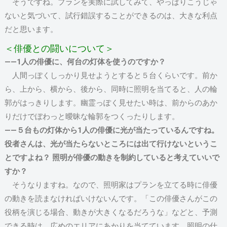
そうですね。プランを実際に試してみて、やっぱりこうじゃ
ないと気づいて、試行錯誤することができるのは、大きな利点
だと思います。
＜俳優との闘いについて＞
――1人の俳優に、何台の灯体を使うのですか？
人間っぽくしっかり見せようとすると５台くらいです。前か
ら、上から、横から、後から、同時に照明を当てると、人の輪
郭がはっきりします。幽霊っぽく見せたい時は、前からのあか
りだけでぼわっと曖昧な輪郭をつくったりします。
――５台もの灯体から1人の俳優に光が当たっているんですね。
役者さんは、光が当たらないところには出て行けないというこ
とですよね？ 照明が俳優の動きを制約していると考えていいで
すか？
そうなりますね。なので、照明家はプランを立てる時に俳優
の動きを読まなければいけないんです。「この俳優さんがこの
役柄を演じる場合、動きが大きくなるだろうな」などと、予測
できる時は、広めのエリアにあかりを当てています。照明の仕