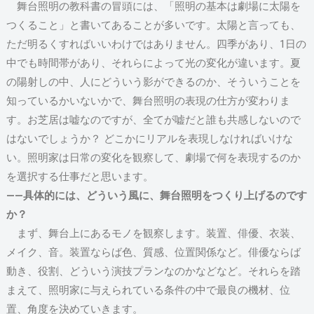
舞台照明の教科書の冒頭には、「照明の基本は劇場に太陽を
つくること」と書いてあることが多いです。太陽と言っても、
ただ明るくすればいいわけではありません。四季があり、1日の
中でも時間帯があり、それらによって光の変化が違います。夏
の陽射しの中、人にどういう影ができるのか、そういうことを
知っているかいないかで、舞台照明の表現の仕方が変わりま
す。お芝居は嘘なのですが、全てが嘘だと誰も共感しないので
はないでしょうか？ どこかにリアルを表現しなければいけな
い。照明家は日常の変化を観察して、劇場で何を表現するのか
を選択する仕事だと思います。
――具体的には、どういう風に、舞台照明をつくり上げるのです
か？
まず、舞台上にあるモノを観察します。装置、俳優、衣装、
メイク、音。装置ならば色、質感、位置関係など。俳優ならば
動き、役割、どういう演技プランなのかなどなど。それらを踏
まえて、照明家に与えられている条件の中で最良の機材、位
置、角度を決めていきます。