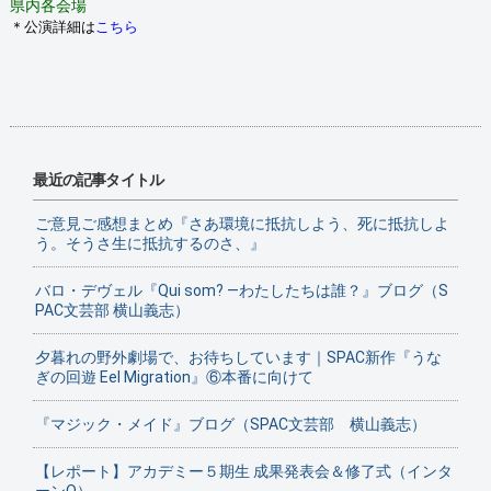
県内各会場
＊公演詳細は
こちら
最近の記事タイトル
ご意見ご感想まとめ『さあ環境に抵抗しよう、死に抵抗しよ
う。そうさ生に抵抗するのさ、』
バロ・デヴェル『Qui som? ―わたしたちは誰？』ブログ（S
PAC文芸部 横山義志）
夕暮れの野外劇場で、お待ちしています｜SPAC新作『うな
ぎの回遊 Eel Migration』⑥本番に向けて
『マジック・メイド』ブログ（SPAC文芸部 横山義志）
【レポート】アカデミー５期生 成果発表会＆修了式（インタ