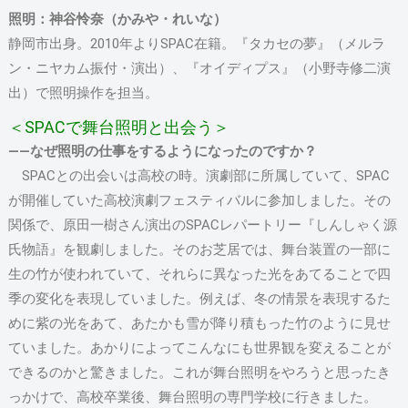
照明：神谷怜奈（かみや・れいな）
静岡市出身。2010年よりSPAC在籍。『タカセの夢』（メルラ
ン・ニヤカム振付・演出）、『オイディプス』（小野寺修二演
出）で照明操作を担当。
＜SPACで舞台照明と出会う＞
――なぜ照明の仕事をするようになったのですか？
SPACとの出会いは高校の時。演劇部に所属していて、SPAC
が開催していた高校演劇フェスティバルに参加しました。その
関係で、原田一樹さん演出のSPACレパートリー『しんしゃく源
氏物語』を観劇しました。そのお芝居では、舞台装置の一部に
生の竹が使われていて、それらに異なった光をあてることで四
季の変化を表現していました。例えば、冬の情景を表現するた
めに紫の光をあて、あたかも雪が降り積もった竹のように見せ
ていました。あかりによってこんなにも世界観を変えることが
できるのかと驚きました。これが舞台照明をやろうと思ったき
っかけで、高校卒業後、舞台照明の専門学校に行きました。