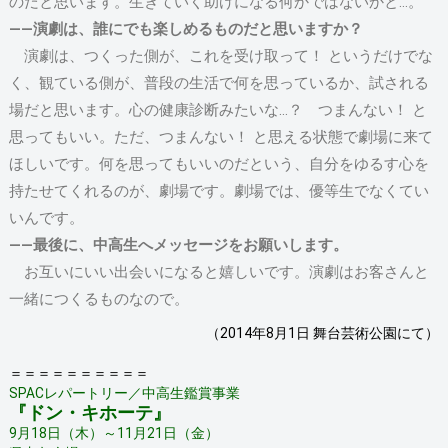
のだと思います。生きていく助けになる何かではないかと…。
――演劇は、誰にでも楽しめるものだと思いますか？
演劇は、つくった側が、これを受け取って！ というだけでな
く、観ている側が、普段の生活で何を思っているか、試される
場だと思います。心の健康診断みたいな…？ つまんない！ と
思ってもいい。ただ、つまんない！ と思える状態で劇場に来て
ほしいです。何を思ってもいいのだという、自分をゆるす心を
持たせてくれるのが、劇場です。劇場では、優等生でなくてい
いんです。
――最後に、中高生へメッセージをお願いします。
お互いにいい出会いになると嬉しいです。演劇はお客さんと
一緒につくるものなので。
（2014年8月1日 舞台芸術公園にて）
＝＝＝＝＝＝＝＝＝＝
SPACレパートリー／中高生鑑賞事業
『ドン・キホーテ』
9月18日（木）～11月21日（金）