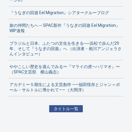
ーンO）
『うなぎの回遊 Eel Migration』シアタークルーブログ
旅の仲間たちへ ─ SPAC新作『うなぎの回遊 Eel Migration』
WIP速報
ブラジルと日本、ふたつの文化を生きる──浜松で歩んだ29
年、そして『うなぎの回遊』へ （出演者・相川アンジェラさ
んインタビュー）
ややこしい歴史を遊んでみる〜『マライの虎—ハリマオ』〜
（SPAC文芸部 横山義志）
アカデミー５期生による文芸創作 ——福田恆存とジャン＝ポ
ール・サルトルに導かれて——（大岡淳）
タイトル一覧