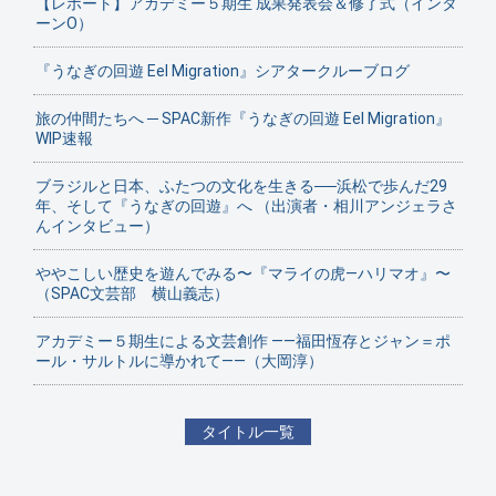
【レポート】アカデミー５期生 成果発表会＆修了式（インタ
ーンO）
『うなぎの回遊 Eel Migration』シアタークルーブログ
旅の仲間たちへ ─ SPAC新作『うなぎの回遊 Eel Migration』
WIP速報
ブラジルと日本、ふたつの文化を生きる──浜松で歩んだ29
年、そして『うなぎの回遊』へ （出演者・相川アンジェラさ
んインタビュー）
ややこしい歴史を遊んでみる〜『マライの虎—ハリマオ』〜
（SPAC文芸部 横山義志）
アカデミー５期生による文芸創作 ——福田恆存とジャン＝ポ
ール・サルトルに導かれて——（大岡淳）
タイトル一覧