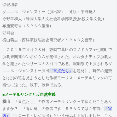
◎登壇者
ダニエル・ジャンヌトー（演出家） 通訳：平野暁人
今野喜和人（静岡大学人文社会科学部教授[比較文学文化]）
布施安寿香（ＳＰＡＣ俳優）
◎司会
横山義志（西洋演技理論史研究者／ＳＰＡＣ文芸部）
２０１５年４月２８日、静岡市葵区のスノドカフェ七間町で
演劇祭関連シンポジウムが開催された。オルタナティブ演劇大
学と題されたシリーズの３回目である。演劇祭で上演されるダ
ニエル・ジャンヌトー演出
『盲点たち』
を題材に、時代の趨勢
とは別の道を見ようとした作者モーリス・メーテルリンクの可
能性に迫った。以下、抜粋である。
■メーテルリンクと反自然主義
横山
『盲点たち』の作者メーテルリンクって読んだことあり
ますか？ 『青い鳥』の作者です。ＳＰＡＣでは２年前に
『室
内』
（クロード・レジ演出）という作品を上演しました。こん