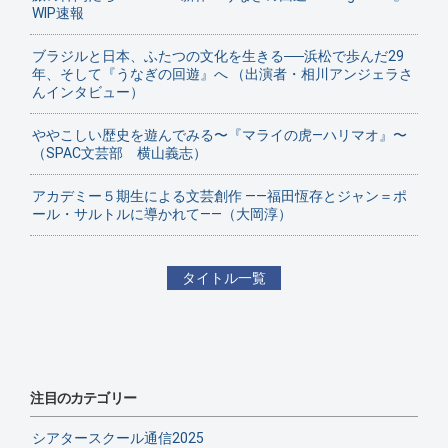
WIP速報
ブラジルと日本、ふたつの文化を生きる──浜松で歩んだ29
年、そして『うなぎの回遊』へ （出演者・相川アンジェラさ
んインタビュー）
ややこしい歴史を遊んでみる〜『マライの虎—ハリマオ』〜
（SPAC文芸部 横山義志）
アカデミー５期生による文芸創作 ——福田恆存とジャン＝ポ
ール・サルトルに導かれて——（大岡淳）
タイトル一覧
注目のカテゴリー
シアタースクール通信2025