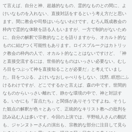
て言えば、自分と神、超越的なもの、霊的なものとの間に、よ
けいなものを入れない、直接対話をするという考え方だと思い
ます。間に教会や司祭はいらないわけです。むろん既成教会の
枠内で霊的な体験を語る人もいますが、一方で制約がないため
に、自分の解釈で宗教的なことを語りますから、オカルト的な
ものに結びつく可能性もあります。ロイスブルークはカトリッ
ク教会の枠内の人で、オカルト的なことはないですけど、「神
と直接交流するには、世俗的なものはいっさい必要ない。むし
ろ目をつぶって神を直接知ることが必要だ」と考えていまし
た。目をつぶる、よけいなおしゃべりをしない、沈黙…瞑想にふ
けるわけですが、どこでするかと言えば、森の中です。世間的
なものからいっさい離れて、静かな環境の中で、神と対話す
る。いかにも『盲点たち』と関係がありそうですよね。そうし
た観点の解釈が色々とあって、正統的なキリスト教への批判を
読み込む人は多いです。今回の上演では、平野暁人さんの翻訳
も、ジャンヌトーさんの演出も、宗教的な部分に注目して見ら