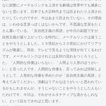
なに頻繁にメーテルリンクを上演する劇場は世界中でも滅多に
ないと思います。日本でも大正時代までは読まれたり上演され
たりしていたのですが、今はあまり読まれていない。その理由
は、いわゆる芝居っぽくはないからです。不思議な芝居をたく
さん書いている。「反自然主義の系譜」が今日の副題ですが、
自然主義が盛り上がっている時代に、メーテルリンクは違うこ
とをやろうとしました。１９世紀から２０世紀にかけてリアリ
ズムが隆盛し、現在、テレビで見るような演技が出てくるわけ
です。メーテルリンクはそれとは反対の流れをつくろうとし
た。「人間的な俳優はいらない」「人間より人形のほうがい
い」と言った人です。人間的な俳優を、言ってみれば排除しよ
うとして、人形的な俳優を求めたのが「反自然主義の系譜」と
考えてみてください。演劇はリアルなほうがいいと思われてい
るかもしれませんが、そうじゃないことをやろうとした人もい
たわけです。今日は、それがオルタナティブな道かもしれな
い、という話をできればと思います。