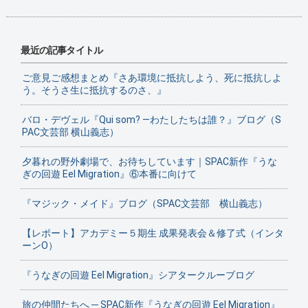
最近の記事タイトル
ご意見ご感想まとめ『さあ環境に抵抗しよう、死に抵抗しよ
う。そうさ生に抵抗するのさ、』
バロ・デヴェル『Qui som? ―わたしたちは誰？』ブログ（S
PAC文芸部 横山義志）
夕暮れの野外劇場で、お待ちしています｜SPAC新作『うな
ぎの回遊 Eel Migration』⑥本番に向けて
『マジック・メイド』ブログ（SPAC文芸部 横山義志）
【レポート】アカデミー５期生 成果発表会＆修了式（インタ
ーンO）
『うなぎの回遊 Eel Migration』シアタークルーブログ
旅の仲間たちへ ─ SPAC新作『うなぎの回遊 Eel Migration』