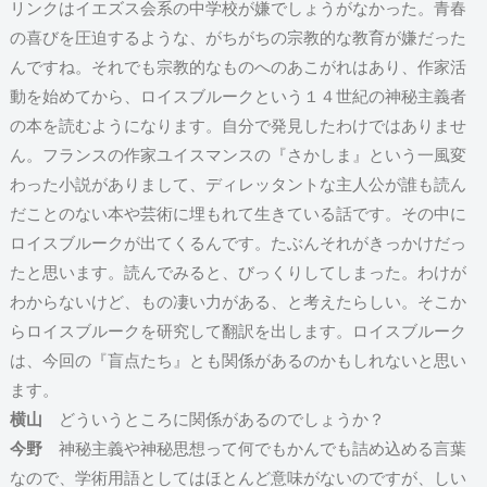
リンクはイエズス会系の中学校が嫌でしょうがなかった。青春
の喜びを圧迫するような、がちがちの宗教的な教育が嫌だった
んですね。それでも宗教的なものへのあこがれはあり、作家活
動を始めてから、ロイスブルークという１４世紀の神秘主義者
の本を読むようになります。自分で発見したわけではありませ
ん。フランスの作家ユイスマンスの『さかしま』という一風変
わった小説がありまして、ディレッタントな主人公が誰も読ん
だことのない本や芸術に埋もれて生きている話です。その中に
ロイスブルークが出てくるんです。たぶんそれがきっかけだっ
たと思います。読んでみると、びっくりしてしまった。わけが
わからないけど、もの凄い力がある、と考えたらしい。そこか
らロイスブルークを研究して翻訳を出します。ロイスブルーク
は、今回の『盲点たち』とも関係があるのかもしれないと思い
ます。
横山
どういうところに関係があるのでしょうか？
今野
神秘主義や神秘思想って何でもかんでも詰め込める言葉
なので、学術用語としてはほとんど意味がないのですが、しい