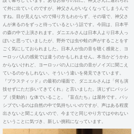
設で暮らしています。あるお祭りの日に、神父さんに連れられ
て外に出ていくのですが、神父さんがいなくなってしまうんで
すね。目が見えないので帰り方もわからず、その場で、神父さ
んが来るのをずっと待っているという話です。今回は、日本平
の森の中で上演されます。ダニエルさんは日本人より日本人っ
ぽいと思っていましたが、野外では虫や蛙の声がすることをす
ごく気にしておられました。日本人が虫の音を聴く感覚と、ヨ
ーロッパ人の感覚では違うのかもしれません。本当かどうかわ
からないけれど、ヨーロッパの人には虫の音がノイズに聞こえ
ているのかもしれない。そういう違いを発見できています。
『ブラスティッド』の最初の場面で、ダニエルさんは「何も演
技せずにただ歩いてきてくれ」と言いました。演じずにパッシ
ブ（受動的）な体でいること。『盲点たち』は屋外です。パッ
シブでいるのは自然の中で気持ちいいのですが、声はある程度
出さないと聞こえないので、今までと同じやり方ではやれない
ということに気づき、新しい挑戦になっています。