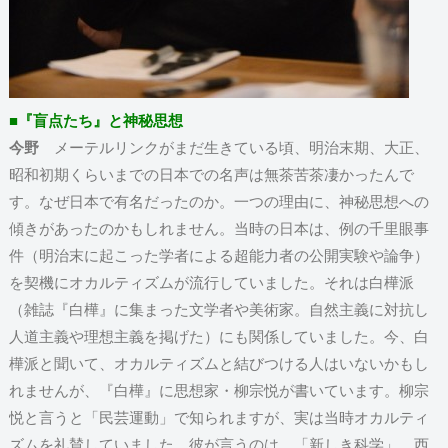
■『盲点たち』と神秘思想
今野
メーテルリンクがまだ生きている頃、明治末期、大正、
昭和初期くらいまでの日本での名声は無茶苦茶凄かったんで
す。なぜ日本で有名だったのか。一つの理由に、神秘思想への
傾きがあったのかもしれません。当時の日本は、例の千里眼事
件（明治末に起こった学者による超能力者の公開実験や論争）
を契機にオカルティズムが流行していました。それは白樺派
（雑誌『白樺』に集まった文学者や美術家。自然主義に対抗し
人道主義や理想主義を掲げた）にも関係していました。今、白
樺派と聞いて、オカルティズムと結びつける人はいないかもし
れませんが、『白樺』に思想家・柳宗悦が書いています。柳宗
悦と言うと「民芸運動」で知られますが、実は当時オカルティ
ズムを礼賛していました。彼が言うのは、「新しき科学」。西