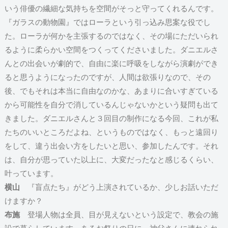
いう俳優の繊細な気持ちを空間がそっと守ってくれるんです。
『ガラスの動物園』ではローラという引っ込み思案な役でし
た。ローラが何かを主張するのではなく、その場にただいられ
るように柔らかい空間をつくってくださいました。ダニエルさ
んとの出会いが劇的で、自由に楽に呼吸をしながら演劇ができ
ると思うようになったのですが、人間は欲張りなので、その
後、でもそれは本当に自由なのかな、あまりに合いすぎている
から可能性を自分で消しているんじゃないかという疑問も出て
きました。ダニエルさんと３回目の制作になる今回、これが私
たちのいいところだよね、というものではなく、もっと遠回り
をして、違う出会い方をしたいと思い、参加したんです。それ
は、自分が思っていた以上に、大変だったなと感じるくらい、
叶っています。
横山
『盲点たち』がどう上演されているか、少しお話いただ
けますか？
布施
登場人物は全員、目が見えないという設定で、教会の施