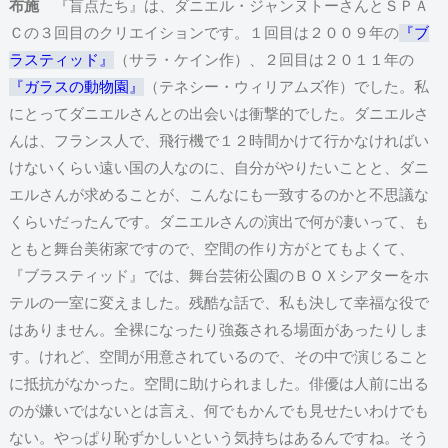
布施
『盲点たち』は、ダニエル・ジャンヌトーさんとＳＰＡ
Ｃの３回目のクリエイションです。１回目は２００９年の
『ブ
ラスティッド』
（サラ・ケイン作）、２回目は２０１１年の
『ガラスの動物園』
（テネシー・ウィリアムズ作）でした。私
にとってダニエルさんとの出会いは衝撃的でした。ダニエルさ
んは、フランス人で、飛行機で１２時間かけて行かなければい
けないくらい遠い国の人なのに、自分がやりたいことと、ダニ
エルさんが求めることが、こんなにも一致するのかと不思議な
くらいだったんです。ダニエルさんの演出で何が凄いって、も
ともと舞台美術家ですので、空間の作り方がとてもよくて、
『ブラスティッド』では、舞台芸術公園のＢＯＸシアターをホ
テルの一室に変えました。残酷な話で、私も決して幸福な役で
はありません。全裸になったり強姦される場面があったりしま
す。けれど、空間が用意されているので、その中で演じること
に抵抗がなかった。空間に助けられました。俳優は人前に出る
のが嫌いではないとは言え、何でもかんでも見せたいわけでも
ない。やっぱり恥ずかしいという気持ちはあるんですね。そう