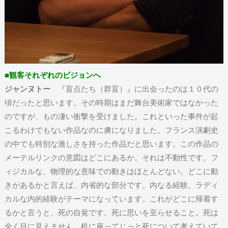
■観客それぞれのビジョンへ
ジャンヌトー
『盲点たち（群盲）』に出会ったのは１０代の
頃だったと思います。その時期はまだ舞台美術家ではなかった
のですが、もの凄い衝撃を受けました。これといった事件が起
こるわけでもない作品なのに虜になりました。フランス演劇史
の中でも特別な激しさを持った作品だと思います。この作品の
メーテルリンクの意図はどこにあるか。それは不動性です。フ
ィジカルな、物理的な意味での動きはほとんどない。どこに動
きがあるかと言えば、内省的な部分です。内なる経験。ラディ
カルな内的経験がテーマになっています。これがどこに帰着す
るかと言うと、死の自覚です。死に思いを至らせること。死は
全く目に見えません。机に座ってじっと死について考えていて