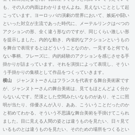
も、その人の内面はわかりませんよね。見えないこととして起
こっています。ヨーロッパの演劇の世界において、嫉妬や闘い
といった対立が主流であった時代に、メーテルリンクはべつの
アクションの形、全く違う形なのですが、同じくらい激しい形
を提示しました。内的な動き、内省的なアクションというもの
を舞台で表現するとはどういうことなのか。一見すると何でも
ない事柄、フレーズに、内的経験のアクションを感じさせる手
掛かりが詰まっています。それを演技によって表現し、そうい
う手掛かりの集積として作品をつくっていきます。
横山
ジャンヌトーさんはフランスを代表する舞台美術家です
が、ジャンヌトーさんの舞台美術は、見てもほとんどよく分か
らないんです。茫漠とした空間みたいなものがあり、そこに照
明が当たり、俳優さんが入り、ああ、こういうことだったのか
と初めてわかる、そういう不思議な舞台美術を手掛けてこられ
ました。目に見える人間の姿とは違うものを見たい、日々見て
いるものとは違うものを見たい、そのための場所をつくるとい