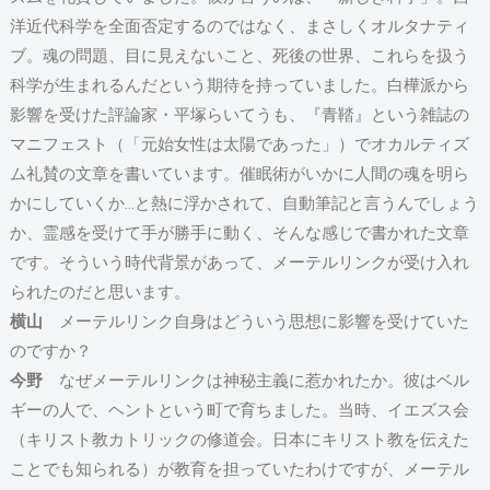
洋近代科学を全面否定するのではなく、まさしくオルタナティ
ブ。魂の問題、目に見えないこと、死後の世界、これらを扱う
科学が生まれるんだという期待を持っていました。白樺派から
影響を受けた評論家・平塚らいてうも、『青鞜』という雑誌の
マニフェスト（「元始女性は太陽であった」）でオカルティズ
ム礼賛の文章を書いています。催眠術がいかに人間の魂を明ら
かにしていくか…と熱に浮かされて、自動筆記と言うんでしょう
か、霊感を受けて手が勝手に動く、そんな感じで書かれた文章
です。そういう時代背景があって、メーテルリンクが受け入れ
られたのだと思います。
横山
メーテルリンク自身はどういう思想に影響を受けていた
のですか？
今野
なぜメーテルリンクは神秘主義に惹かれたか。彼はベル
ギーの人で、ヘントという町で育ちました。当時、イエズス会
（キリスト教カトリックの修道会。日本にキリスト教を伝えた
ことでも知られる）が教育を担っていたわけですが、メーテル