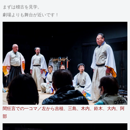
まずは稽古を見学。
劇場よりも舞台が近いです！
間狂言での一コマ／左から吉植、三島、木内、鈴木、大内、阿
部