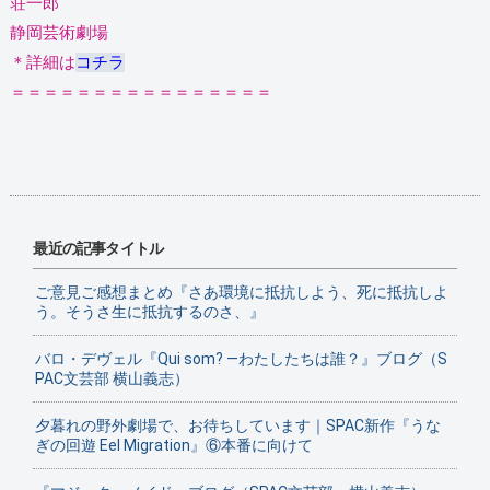
荘一郎
静岡芸術劇場
＊詳細は
コチラ
＝＝＝＝＝＝＝＝＝＝＝＝＝＝＝＝
最近の記事タイトル
ご意見ご感想まとめ『さあ環境に抵抗しよう、死に抵抗しよ
う。そうさ生に抵抗するのさ、』
バロ・デヴェル『Qui som? ―わたしたちは誰？』ブログ（S
PAC文芸部 横山義志）
夕暮れの野外劇場で、お待ちしています｜SPAC新作『うな
ぎの回遊 Eel Migration』⑥本番に向けて