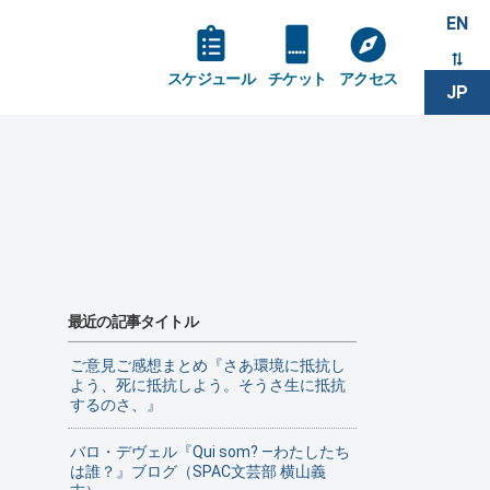
EN
スケジュール
チケット
アクセス
JP
最近の記事タイトル
ご意見ご感想まとめ『さあ環境に抵抗し
よう、死に抵抗しよう。そうさ生に抵抗
するのさ、』
バロ・デヴェル『Qui som? ―わたしたち
は誰？』ブログ（SPAC文芸部 横山義