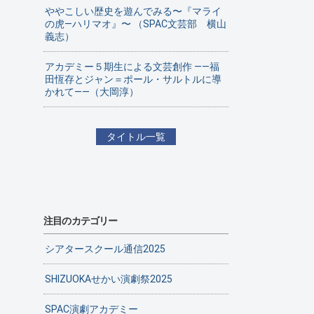
ややこしい歴史を遊んでみる〜『マライ
の虎—ハリマオ』〜 （SPAC文芸部 横山
義志）
アカデミー５期生による文芸創作 ——福
田恆存とジャン＝ポール・サルトルに導
かれて——（大岡淳）
タイトル一覧
注目のカテゴリー
シアタースクール通信2025
SHIZUOKAせかい演劇祭2025
SPAC演劇アカデミー