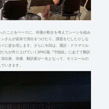
合ったことをベースに、俳優が動きを考えてシーンを組み
ャンさんが追加で演出をつけたり、課題をだしたりしな
徐々に姿を現します。さらに今回は、通訳・ドラマツル
たちが作り上げていくSPAC版『守銭奴』にあてて翻訳
。演出家、俳優、翻訳家が一丸となって、モリエールの
んでいきます。