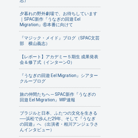
志）
夕暮れの野外劇場で、お待ちしています
｜SPAC新作『うなぎの回遊 Eel
Migration』⑥本番に向けて
『マジック・メイド』ブログ（SPAC文芸
部 横山義志）
【レポート】アカデミー５期生 成果発表
会＆修了式（インターンO）
『うなぎの回遊 Eel Migration』シアター
クルーブログ
旅の仲間たちへ ─ SPAC新作『うなぎの
回遊 Eel Migration』WIP速報
ブラジルと日本、ふたつの文化を生きる
──浜松で歩んだ29年、そして『うなぎ
の回遊』へ （出演者・相川アンジェラさ
んインタビュー）