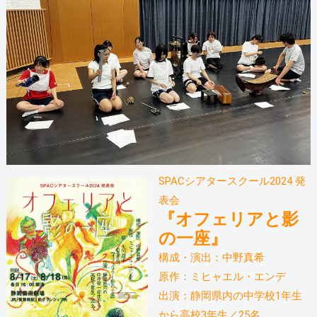
SPACシアタースクール2024 発
表会
『オフェリアと影
の一座』
構成・演出：中野真希
原作：ミヒャエル・エンデ
出演：静岡県内の中学校1年生
から高校3年生／25名