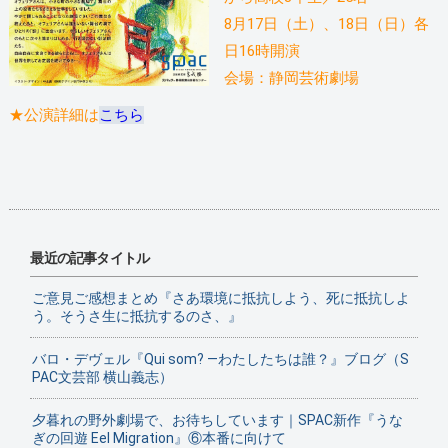
8月17日（土）、18日（日）各
日16時開演
会場：静岡芸術劇場
★公演詳細は
こちら
最近の記事タイトル
ご意見ご感想まとめ『さあ環境に抵抗しよう、死に抵抗しよ
う。そうさ生に抵抗するのさ、』
バロ・デヴェル『Qui som? ―わたしたちは誰？』ブログ（S
PAC文芸部 横山義志）
夕暮れの野外劇場で、お待ちしています｜SPAC新作『うな
ぎの回遊 Eel Migration』⑥本番に向けて