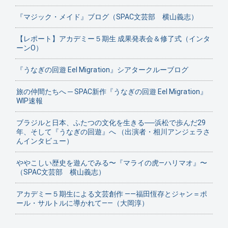
『マジック・メイド』ブログ（SPAC文芸部 横山義志）
【レポート】アカデミー５期生 成果発表会＆修了式（インタ
ーンO）
『うなぎの回遊 Eel Migration』シアタークルーブログ
旅の仲間たちへ ─ SPAC新作『うなぎの回遊 Eel Migration』
WIP速報
ブラジルと日本、ふたつの文化を生きる──浜松で歩んだ29
年、そして『うなぎの回遊』へ （出演者・相川アンジェラさ
んインタビュー）
ややこしい歴史を遊んでみる〜『マライの虎—ハリマオ』〜
（SPAC文芸部 横山義志）
アカデミー５期生による文芸創作 ——福田恆存とジャン＝ポ
ール・サルトルに導かれて——（大岡淳）