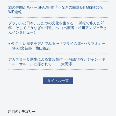
旅の仲間たちへ ─ SPAC新作『うなぎの回遊 Eel Migration』
WIP速報
ブラジルと日本、ふたつの文化を生きる──浜松で歩んだ29
年、そして『うなぎの回遊』へ （出演者・相川アンジェラさ
んインタビュー）
ややこしい歴史を遊んでみる〜『マライの虎—ハリマオ』〜
（SPAC文芸部 横山義志）
アカデミー５期生による文芸創作 ——福田恆存とジャン＝ポ
ール・サルトルに導かれて——（大岡淳）
タイトル一覧
注目のカテゴリー