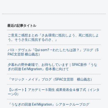
最近の記事タイトル
ご意見ご感想まとめ『さあ環境に抵抗しよう、死に抵抗しよ
う。そうさ生に抵抗するのさ、』
バロ・デヴェル『Qui som? ―わたしたちは誰？』ブログ（S
PAC文芸部 横山義志）
夕暮れの野外劇場で、お待ちしています｜SPAC新作『うな
ぎの回遊 Eel Migration』⑥本番に向けて
『マジック・メイド』ブログ（SPAC文芸部 横山義志）
【レポート】アカデミー５期生 成果発表会＆修了式（インタ
ーンO）
『うなぎの回遊 Eel Migration』シアタークルーブログ