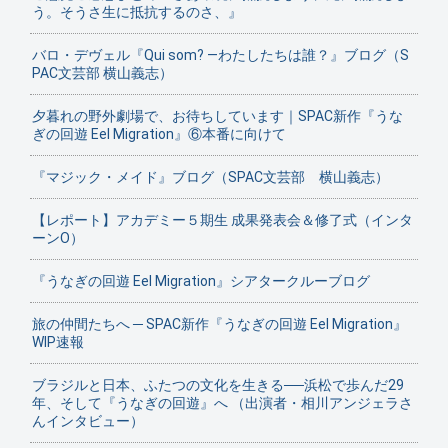
う。そうさ生に抵抗するのさ、』
バロ・デヴェル『Qui som? ―わたしたちは誰？』ブログ（S
PAC文芸部 横山義志）
夕暮れの野外劇場で、お待ちしています｜SPAC新作『うな
ぎの回遊 Eel Migration』⑥本番に向けて
『マジック・メイド』ブログ（SPAC文芸部 横山義志）
【レポート】アカデミー５期生 成果発表会＆修了式（インタ
ーンO）
『うなぎの回遊 Eel Migration』シアタークルーブログ
旅の仲間たちへ ─ SPAC新作『うなぎの回遊 Eel Migration』
WIP速報
ブラジルと日本、ふたつの文化を生きる──浜松で歩んだ29
年、そして『うなぎの回遊』へ （出演者・相川アンジェラさ
んインタビュー）