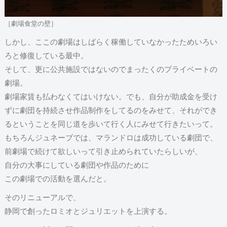
［劇場食堂の壁］
しかし、ここの劇場はしばらく稼働していなかったためいろい
ろと修復している最中。
そして、更に公共施設ではないのでまったくのプライベートの
劇場。
劇場家賃も払わなくてはいけない。でも、自分が助成金を受け
ずに劇団を持続させ作品制作をしてるのをみせて、それができ
るということを同じ道を歩いて行く人にみせて行きたいって。
もちろんジュネーブでは、マランドロは成功している劇団で、
前劇場で続けて欲しいって引き止められていたらしいが、
自分の大事にしている劇団や作品のために
この劇場での活動を選んだと。
そのリニューアルで、
静岡で創ったロミオとジュリエットを上演する。