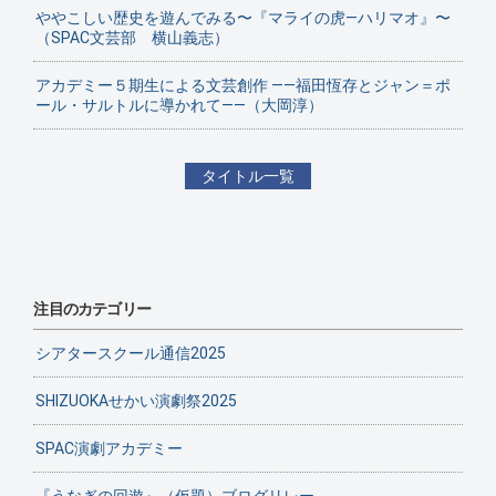
ややこしい歴史を遊んでみる〜『マライの虎—ハリマオ』〜
（SPAC文芸部 横山義志）
アカデミー５期生による文芸創作 ——福田恆存とジャン＝ポ
ール・サルトルに導かれて——（大岡淳）
タイトル一覧
注目のカテゴリー
シアタースクール通信2025
SHIZUOKAせかい演劇祭2025
SPAC演劇アカデミー
『うなぎの回遊』（仮題）ブログリレー