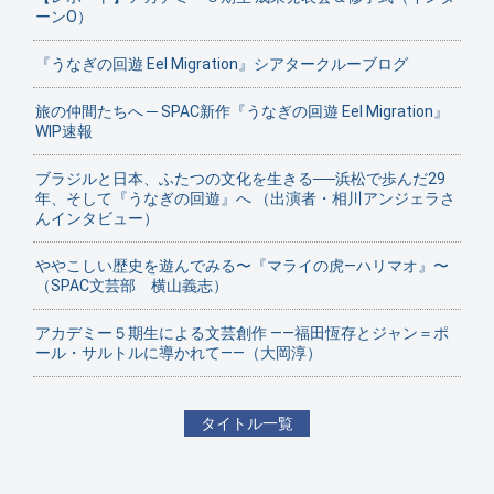
ーンO）
『うなぎの回遊 Eel Migration』シアタークルーブログ
旅の仲間たちへ ─ SPAC新作『うなぎの回遊 Eel Migration』
WIP速報
ブラジルと日本、ふたつの文化を生きる──浜松で歩んだ29
年、そして『うなぎの回遊』へ （出演者・相川アンジェラさ
んインタビュー）
ややこしい歴史を遊んでみる〜『マライの虎—ハリマオ』〜
（SPAC文芸部 横山義志）
アカデミー５期生による文芸創作 ——福田恆存とジャン＝ポ
ール・サルトルに導かれて——（大岡淳）
タイトル一覧