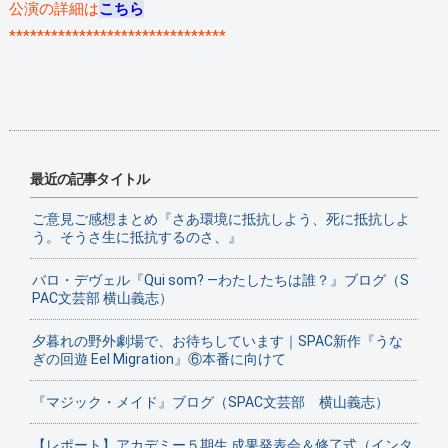
公演の詳細は
こちら
*******************************
最近の記事タイトル
ご意見ご感想まとめ『さあ環境に抵抗しよう、死に抵抗しよ
う。そうさ生に抵抗するのさ、』
バロ・デヴェル『Qui som? ―わたしたちは誰？』ブログ（S
PAC文芸部 横山義志）
夕暮れの野外劇場で、お待ちしています｜SPAC新作『うな
ぎの回遊 Eel Migration』⑥本番に向けて
『マジック・メイド』ブログ（SPAC文芸部 横山義志）
【レポート】アカデミー５期生 成果発表会＆修了式（インタ