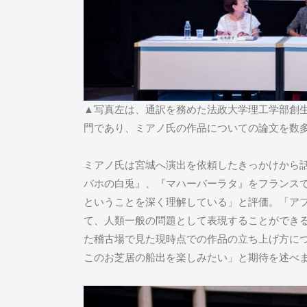
▲写真左は、通訳を務めた法政大学理工学部創
門であり、ミアノ氏の作品についての論文を数
ミアノ氏は宮城へ演出を依頼したきっかけから話
バホの白兎』、『マハーバーラタ』をフランス
ということを深く理解している」と評価。「ア
て、人類一般の問題として表現することができ
た稽古場で見た現時点での作品の立ち上げ方に
このお芝居の船出を楽しみたい」と期待を述べ