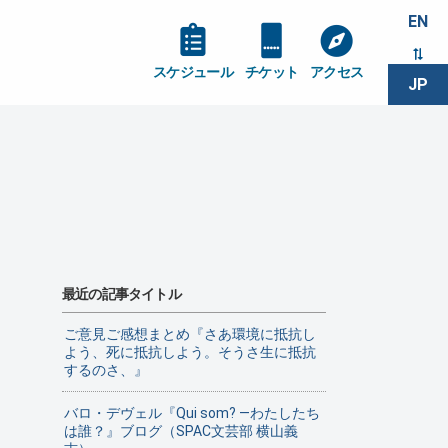
EN
スケジュール
チケット
アクセス
JP
最近の記事タイトル
ご意見ご感想まとめ『さあ環境に抵抗し
よう、死に抵抗しよう。そうさ生に抵抗
するのさ、』
バロ・デヴェル『Qui som? ―わたしたち
は誰？』ブログ（SPAC文芸部 横山義