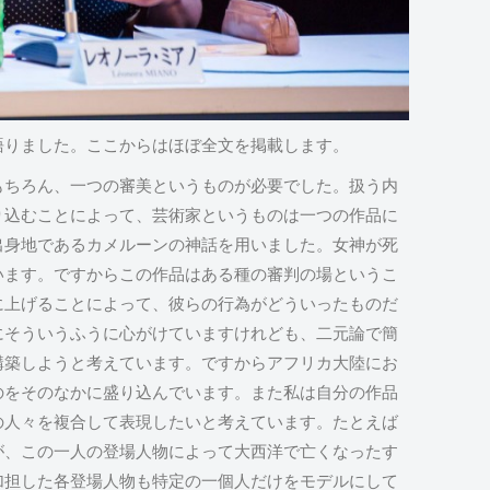
語りました。ここからはほぼ全文を掲載します。
もちろん、一つの審美というものが必要でした。扱う内
り込むことによって、芸術家というものは一つの作品に
出身地であるカメルーンの神話を用いました。女神が死
います。ですからこの作品はある種の審判の場というこ
に上げることによって、彼らの行為がどういったものだ
にそういうふうに心がけていますけれども、二元論で簡
構築しようと考えています。ですからアフリカ大陸にお
のをそのなかに盛り込んでいます。また私は自分の作品
の人々を複合して表現したいと考えています。たとえば
が、この一人の登場人物によって大西洋で亡くなったす
加担した各登場人物も特定の一個人だけをモデルにして