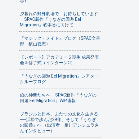
志）
夕暮れの野外劇場で、お待ちしています
｜SPAC新作『うなぎの回遊 Eel
Migration』⑥本番に向けて
『マジック・メイド』ブログ（SPAC文芸
部 横山義志）
【レポート】アカデミー５期生 成果発表
会＆修了式（インターンO）
『うなぎの回遊 Eel Migration』シアター
クルーブログ
旅の仲間たちへ ─ SPAC新作『うなぎの
回遊 Eel Migration』WIP速報
ブラジルと日本、ふたつの文化を生きる
──浜松で歩んだ29年、そして『うなぎ
の回遊』へ （出演者・相川アンジェラさ
んインタビュー）