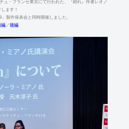
ィチュ・フランセ東京にて行われた、『顕れ』作者レオノ
けします！
019」製作発表会と同時開催しました。
前編
／
後編