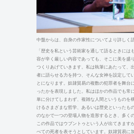
中盤からは、自身の作家性についてより詳しく
「歴史を私という芸術家を通して語るときには
容が辛く厳しい内容であっても、そこに美を盛
つくりあげていきます。私は執筆にあたって、
者に語らせる力を持つ、そんな女神を設定して
とになります。奴隷貿易の複数の犯罪者を舞台
ったかを表現しました。私はほかの作品でも常
単に分けてしまわず、複雑な人間というものを
けるさまざまな哲学、あるいは歴史といったも
のなかで一つの登場人物を造形するとき、多く
この作品ではウブントゥという人が出てきます
べての死者を表そうとしています。奴隷貿易に