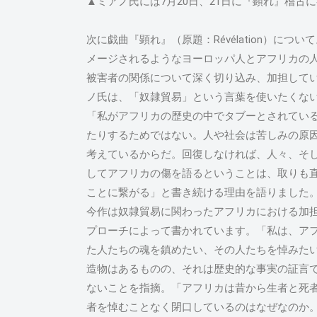
▲ミアノ氏には7月20日、21日に『顕れ』稽古
次に戯曲『顕れ』（原題：Révélation）に
メージされるようなヨーロッパ人とアフリカの
被害者の関係について深く切り込み、加担して
ノ氏は、「奴隷貿易」という言葉を使いたくな
「私がアフリカの歴史の中でタブーとされてい
たりするためではない。人や社会は苦しみの原
考えているからだ。回復しなければ、人々、そ
してアフリカの傷を語るということは、取りも
ことに繋がる」と書き続ける理由を語りました
今作は奴隷貿易に関わったアフリカにおける加
プローチによって書かれています。「私は、ア
た人たちの魂を鎮めたい、その人たちを悼みた
造物はあるものの、それは歴史的な事実の証言
ないことを指摘。「アフリカは昔から生者と死
者を悼むことなく閉口しているのはなぜなのか