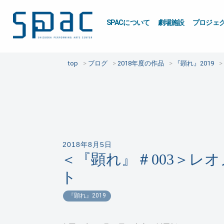
SPACについて
劇場施設
プロジェ
top
ブログ
2018年度の作品
『顕れ』2019
2018年8月5日
＜『顕れ』＃003＞レ
ト
『顕れ』2019