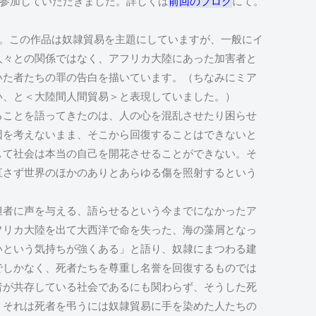
に参加していただきました。詳しくは
前回のブログ
にて。
ついて。この作品は奴隷貿易を主題にしていますが、一般にイ
人々との関係ではなく、アフリカ大陸にあった加害者と
いた者たちの罪の告白を描いています。（ちなみにミア
い、と＜大陸間人間貿易＞と表現していました。）
ることを語ってきたのは、人の心を混乱させたり困らせ
因を考えないまま、そこから回復することはできないと
して社会は本当の自己を開花させることができない。そ
直さず世界のほかのありとあらゆる傷を照射するという
。
担者に声を与える、語らせるという今までになかったア
フリカ大陸を出て大西洋で命を失った、海の藻屑となっ
いという気持ちが強くある」と語り、奴隷にまつわる建
でしかなく、死者たちを尊重し名誉を回復するものでは
者が共存している社会であるにも関わらず、そうした死
。それは死者を弔うには奴隷貿易に手を染めた人たちの