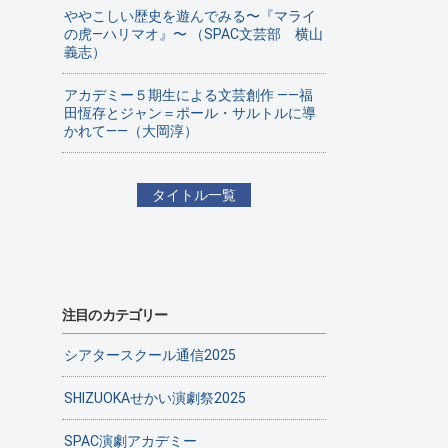
ややこしい歴史を遊んでみる〜『マライ
の虎—ハリマオ』〜 （SPAC文芸部 横山
義志）
アカデミー５期生による文芸創作 ——福
田恆存とジャン＝ポール・サルトルに導
かれて——（大岡淳）
タイトル一覧
注目のカテゴリー
シアタースクール通信2025
SHIZUOKAせかい演劇祭2025
SPAC演劇アカデミー