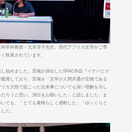
生科学科教授・元木淳子先生。現代アフリカ文学がご専
多く執筆されています。
し始めました。宮城が演出したSPAC作品『イナバとナ
で鑑賞しており、宮城を「文学が人間共通の宝物である
フリカ大陸で起こった出来事についても深い理解を示し
るだろうと思い、演出をお願いした」と話しました。ま
ついても、「とても素晴らしく感動した」「ゆっくりと
ました。