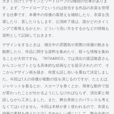
大きく分けてデザインとワードローブの2種類の仕事がありま
す。まず、ワードローブというのは担当する作品の衣裳を管理
する仕事です。本番中の俳優の着替えを補助したり、衣裳を洗
濯したり、直したりもします。公演終了後は、誰がどのタイミ
ングで着替えるかとか、どういう洗い方をするかなどの情報も
資料として記録しておきます。
デザインをするときは、稽古中の雰囲気や実際の俳優の動きを
観察したり、作品に関する資料を集めたり、様々な情報を集め
ることが大切ですね。『RITA&RICO』では演出の渡辺敬彦さん
からコンセプトとなる具体的な絵画などを提示されたので、そ
こからデザイン画を描き、何度も話し合いを重ねて決定しまし
た。今回は1人の俳優が複数の役を演じるのですが、たとえば、
ジャケットを着るとか、スカーフを巻くとか、簡単な動作で役
が変わったことが分かるようにしなければならず、演出家と相
談しながら工夫しました。また、舞台美術とのバランスも考え
なくてはいけません。今回は木材が多く使われるので、衣裳も
綿麻の素材を使うなど少し古めかしい感じにして、舞台全体の