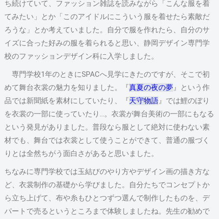
ち続けていて、ファッション雑誌を読みながら「こんな服を着
てみたい」とか「このアイドルにこういう服を着せたら素敵だ
ろうな」とか考えていました。自分で服を作れたら、自分のサ
イズに合った好みの服を着られると思い、静岡デザイン専門学
校のファッションデザイン科に入学しました。
専門学校1年のときにSPACへ見学にきたのですが、そこで初
めて舞台衣裳の魅力を知りました。『
真夏の夜の夢
』という作
品では新聞紙を素材にしていたり、『
天守物語
』では鯉のぼり
を衣裳の一部に使っていたり…。衣裳が舞台美術の一部にもなる
という発見がありました。普段なら服として絶対に使わない素
材でも、舞台では衣裳として使うことができて、普通の服づく
りとは全然ちがう面白さがあると思いました。
ちなみに専門学校では玉結びのやり方やデザイン画の描き方な
ど、衣裳制作の基礎から学びました。自分たちでコンセプトか
ら立ち上げて、布や糸もひとつずつ選んで制作したものを、デ
パートで売るというところまで体験しましたね。先生の勧めで