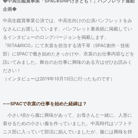
◆中高生鑑賞事業「SPACeSHIPげきとも！」パンフレット連動
企画◆
中高生鑑賞事業公演では、中高生向けの公演パンフレットをみ
なさんにお渡ししています。パンフレット裏表紙に掲載してい
るインタビューのロングバージョンを掲載します。
『RITA&RICO』にて衣裳を担当する清千草（SPAC創作・技術
部）にSPACで働き始めたきっかけや、衣裳のお仕事内容などを
訊いてみました。舞台のお仕事に興味のある方はぜひお読みく
ださい！
（インタビューは2019年10月13日に行ったものです）
――SPACで衣裳の仕事を始めた経緯は？
小さい頃から服に興味があって、お母さんと一緒に、人形に
着せるための小さい服を作っていました。中高時代はソフトテ
ニス部に入っていて部活に励んでいましたが、服には興味を持