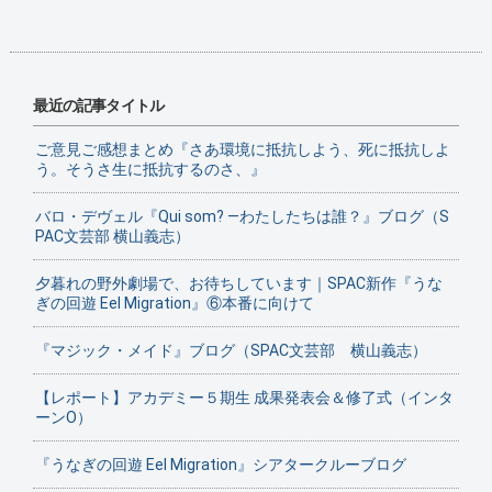
最近の記事タイトル
ご意見ご感想まとめ『さあ環境に抵抗しよう、死に抵抗しよ
う。そうさ生に抵抗するのさ、』
バロ・デヴェル『Qui som? ―わたしたちは誰？』ブログ（S
PAC文芸部 横山義志）
夕暮れの野外劇場で、お待ちしています｜SPAC新作『うな
ぎの回遊 Eel Migration』⑥本番に向けて
『マジック・メイド』ブログ（SPAC文芸部 横山義志）
【レポート】アカデミー５期生 成果発表会＆修了式（インタ
ーンO）
『うなぎの回遊 Eel Migration』シアタークルーブログ