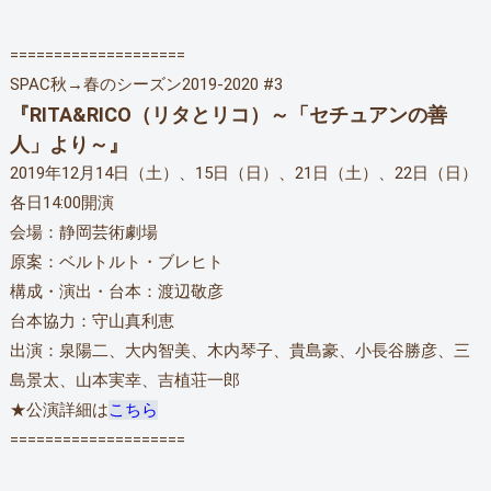
====================
SPAC秋→春のシーズン2019-2020 #3
『RITA&RICO（リタとリコ）～「セチュアンの善
人」より～』
2019年12月14日（土）、15日（日）、21日（土）、22日（日）
各日14:00開演
会場：静岡芸術劇場
原案：ベルトルト・ブレヒト
構成・演出・台本：渡辺敬彦
台本協力：守山真利恵
出演：泉陽二、大内智美、木内琴子、貴島豪、小長谷勝彦、三
島景太、山本実幸、吉植荘一郎
★公演詳細は
こちら
====================