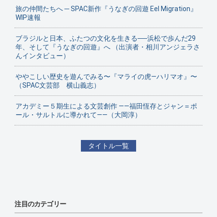
旅の仲間たちへ ─ SPAC新作『うなぎの回遊 Eel Migration』
WIP速報
ブラジルと日本、ふたつの文化を生きる──浜松で歩んだ29
年、そして『うなぎの回遊』へ （出演者・相川アンジェラさ
んインタビュー）
ややこしい歴史を遊んでみる〜『マライの虎—ハリマオ』〜
（SPAC文芸部 横山義志）
アカデミー５期生による文芸創作 ——福田恆存とジャン＝ポ
ール・サルトルに導かれて——（大岡淳）
タイトル一覧
注目のカテゴリー