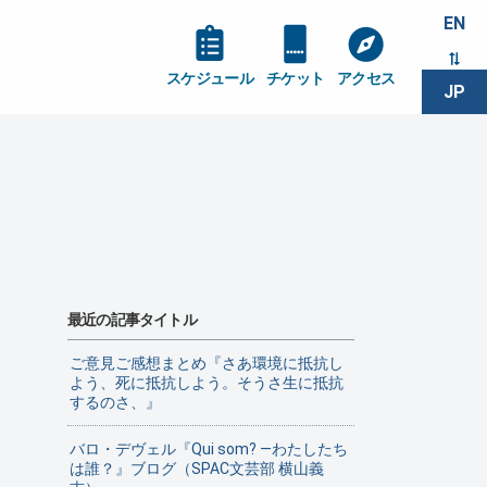
EN
スケジュール
チケット
アクセス
JP
最近の記事タイトル
ご意見ご感想まとめ『さあ環境に抵抗し
よう、死に抵抗しよう。そうさ生に抵抗
するのさ、』
バロ・デヴェル『Qui som? ―わたしたち
は誰？』ブログ（SPAC文芸部 横山義