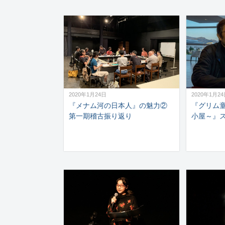
2020年1月24日
2020年1月2
『メナム河の日本人』の魅力②
『グリム
第一期稽古振り返り
小屋～』