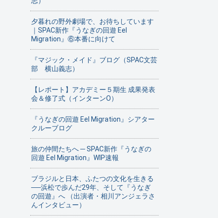
志）
夕暮れの野外劇場で、お待ちしています
｜SPAC新作『うなぎの回遊 Eel
Migration』⑥本番に向けて
『マジック・メイド』ブログ（SPAC文芸
部 横山義志）
【レポート】アカデミー５期生 成果発表
会＆修了式（インターンO）
『うなぎの回遊 Eel Migration』シアター
クルーブログ
旅の仲間たちへ ─ SPAC新作『うなぎの
回遊 Eel Migration』WIP速報
ブラジルと日本、ふたつの文化を生きる
──浜松で歩んだ29年、そして『うなぎ
の回遊』へ （出演者・相川アンジェラさ
んインタビュー）