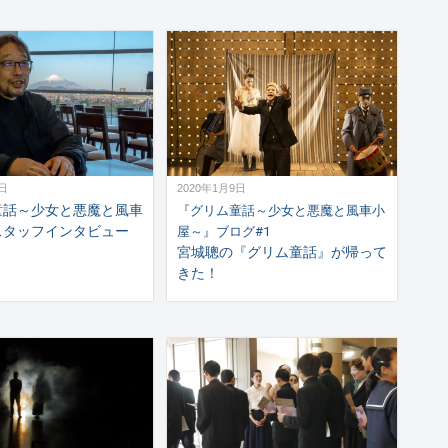
4日
2020年1月9日
童話～少女と悪魔と風車
『グリム童話～少女と悪魔と風車小
スタッフインタビュー
屋～』ブログ#1
宮城聰の『グリム童話』が帰って
きた！