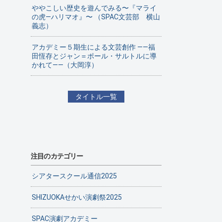
ややこしい歴史を遊んでみる〜『マライ
の虎—ハリマオ』〜 （SPAC文芸部 横山
義志）
アカデミー５期生による文芸創作 ——福
田恆存とジャン＝ポール・サルトルに導
かれて——（大岡淳）
タイトル一覧
注目のカテゴリー
シアタースクール通信2025
SHIZUOKAせかい演劇祭2025
SPAC演劇アカデミー