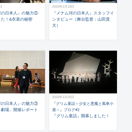
9日
2020年2月18日
河の日本人』の魅力⑤
『メナム河の日本人』スタッフイ
した！&衣裳の秘密
ンタビュー（舞台監督：山田貴
大）
日
2020年1月25日
河の日本人』の魅力③
『グリム童話～少女と悪魔と風車小
し劇場」開催レポート
屋～』ブログ#2
『グリム童話』開幕しました！