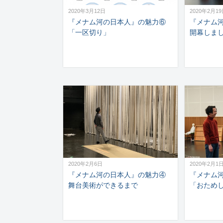
2020年3月12日
2020年2月1
『メナム河の日本人』の魅力⑥
『メナム
「一区切り」
開幕しま
2020年2月6日
2020年2月1
『メナム河の日本人』の魅力④
『メナム
舞台美術ができるまで
「おため