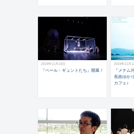
2019年11月13日
2019年11月1
『ペール・ギュントたち』開幕！
『メナム
長政ゆか
カフェ♪