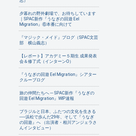
志）
夕暮れの野外劇場で、お待ちしています
｜SPAC新作『うなぎの回遊 Eel
Migration』⑥本番に向けて
『マジック・メイド』ブログ（SPAC文芸
部 横山義志）
【レポート】アカデミー５期生 成果発表
会＆修了式（インターンO）
『うなぎの回遊 Eel Migration』シアター
クルーブログ
旅の仲間たちへ ─ SPAC新作『うなぎの
回遊 Eel Migration』WIP速報
ブラジルと日本、ふたつの文化を生きる
──浜松で歩んだ29年、そして『うなぎ
の回遊』へ （出演者・相川アンジェラさ
んインタビュー）