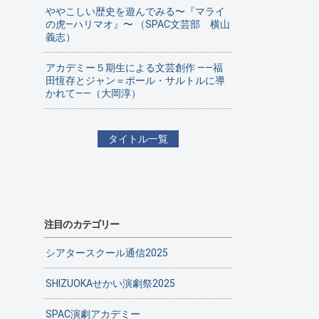
ややこしい歴史を遊んでみる〜『マライ
の虎—ハリマオ』〜 （SPAC文芸部 横山
義志）
アカデミー５期生による文芸創作 ——福
田恆存とジャン＝ポール・サルトルに導
かれて——（大岡淳）
タイトル一覧
注目のカテゴリー
シアタースクール通信2025
SHIZUOKAせかい演劇祭2025
SPAC演劇アカデミー