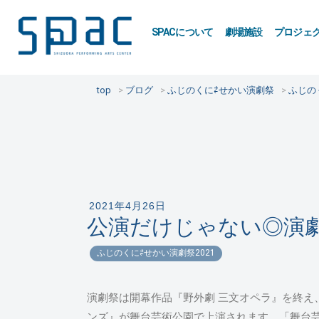
SPACについて
劇場施設
プロジェ
top
ブログ
ふじのくに⇄せかい演劇祭
ふじの
2021年4月26日
公演だけじゃない◎演
ふじのくに⇄せかい演劇祭2021
演劇祭は開幕作品『野外劇 三文オペラ』を終え
ンズ』が舞台芸術公園で上演されます。「舞台