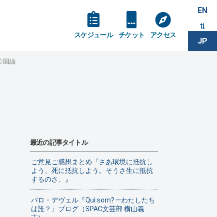
EN
スケジュール
チケット
アクセス
JP
公園編
最近の記事タイトル
ご意見ご感想まとめ『さあ環境に抵抗し
よう、死に抵抗しよう。そうさ生に抵抗
するのさ、』
バロ・デヴェル『Qui som? ―わたしたち
は誰？』ブログ（SPAC文芸部 横山義