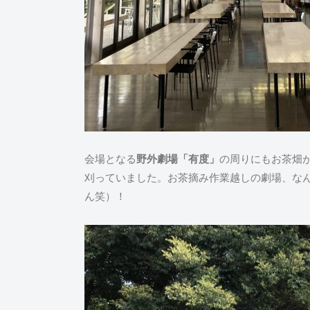
会場となる
野外劇場「有度」
の周りにもお茶畑
刈っていました。お茶摘み作業越しの劇場、な
ん笑）！