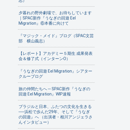
志）
夕暮れの野外劇場で、お待ちしています
｜SPAC新作『うなぎの回遊 Eel
Migration』⑥本番に向けて
『マジック・メイド』ブログ（SPAC文芸
部 横山義志）
【レポート】アカデミー５期生 成果発表
会＆修了式（インターンO）
『うなぎの回遊 Eel Migration』シアター
クルーブログ
旅の仲間たちへ ─ SPAC新作『うなぎの
回遊 Eel Migration』WIP速報
ブラジルと日本、ふたつの文化を生きる
──浜松で歩んだ29年、そして『うなぎ
の回遊』へ （出演者・相川アンジェラさ
んインタビュー）