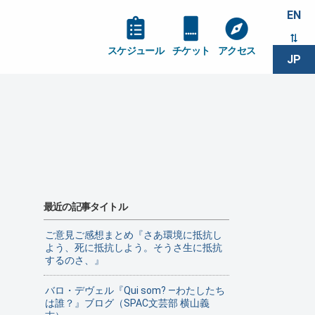
EN
スケジュール
チケット
アクセス
JP
最近の記事タイトル
ご意見ご感想まとめ『さあ環境に抵抗し
よう、死に抵抗しよう。そうさ生に抵抗
するのさ、』
バロ・デヴェル『Qui som? ―わたしたち
は誰？』ブログ（SPAC文芸部 横山義