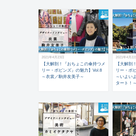
2021年4月23日
2021年4月2
【大解剖！『おちょこの傘持つメ
【大解剖
リー・ポピンズ』の魅力】Vol.8
リー・ポピ
～衣裳／駒井友美子～
～いよい
タート！