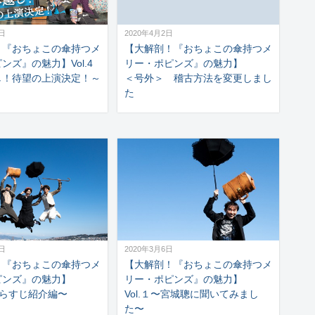
1日
2020年4月2日
！『おちょこの傘持つメ
【大解剖！『おちょこの傘持つメ
ンズ』の魅力】Vol.4
リー・ポピンズ』の魅力】
し！待望の上演決定！～
＜号外＞ 稽古方法を変更しまし
た
7日
2020年3月6日
！『おちょこの傘持つメ
【大解剖！『おちょこの傘持つメ
ピンズ』の魅力】
リー・ポピンズ』の魅力】
〜あらすじ紹介編〜
Vol.１〜宮城聰に聞いてみまし
た〜