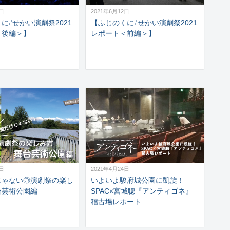
5日
2021年6月12日
に⇄せかい演劇祭2021
【ふじのくに⇄せかい演劇祭2021
＜後編＞】
レポート＜前編＞】
6日
2021年4月24日
じゃない◎演劇祭の楽し
いよいよ駿府城公園に凱旋！
台芸術公園編
SPAC×宮城聰『アンティゴネ』
稽古場レポート