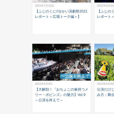
2021年7月10日
2021年6月2
【ふじのくに⇄せかい演劇祭2021
【ふじのく
レポート＜広場トーク編＞】
レポート
2021年6月4日
2021年4月2
【大解剖！『おちょこの傘持つメ
公演だけ
リー・ポピンズ』の魅力】Vol.9
み方：舞
～公演を終えて～