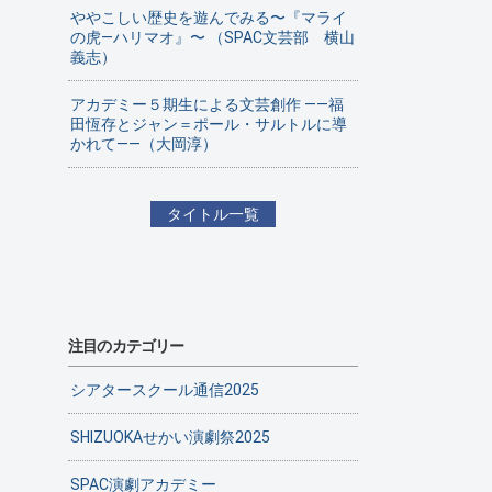
ややこしい歴史を遊んでみる〜『マライ
の虎—ハリマオ』〜 （SPAC文芸部 横山
義志）
アカデミー５期生による文芸創作 ——福
田恆存とジャン＝ポール・サルトルに導
かれて——（大岡淳）
タイトル一覧
注目のカテゴリー
シアタースクール通信2025
SHIZUOKAせかい演劇祭2025
SPAC演劇アカデミー