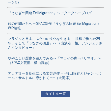
ーンO）
『うなぎの回遊 Eel Migration』シアタークルーブログ
旅の仲間たちへ ─ SPAC新作『うなぎの回遊 Eel Migration』
WIP速報
ブラジルと日本、ふたつの文化を生きる──浜松で歩んだ29
年、そして『うなぎの回遊』へ （出演者・相川アンジェラさ
んインタビュー）
ややこしい歴史を遊んでみる〜『マライの虎—ハリマオ』〜
（SPAC文芸部 横山義志）
アカデミー５期生による文芸創作 ——福田恆存とジャン＝ポ
ール・サルトルに導かれて——（大岡淳）
タイトル一覧