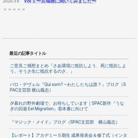
2020.3.6
Vol.１〜宮城聰に聞いてみました〜
＝＝＝＝＝
最近の記事タイトル
ご意見ご感想まとめ『さあ環境に抵抗しよう、死に抵抗しよ
う。そうさ生に抵抗するのさ、』
バロ・デヴェル『Qui som? ―わたしたちは誰？』ブログ（S
PAC文芸部 横山義志）
夕暮れの野外劇場で、お待ちしています｜SPAC新作『うな
ぎの回遊 Eel Migration』⑥本番に向けて
『マジック・メイド』ブログ（SPAC文芸部 横山義志）
【レポート】アカデミー５期生 成果発表会＆修了式（インタ