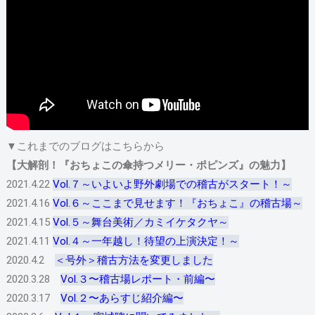
▼これまでのブログはこちらから
【大解剖！『おちょこの傘持つメリー・ポピンズ』の魅力】
2021.4.22
Vol.７～いよいよ野外劇場での稽古がスタート！～
2021.4.16
Vol.６～ここまで見せます！『おちょこ』の稽古場～
2021.4.15
Vol.５～舞台美術／カミイケタクヤ～
2021.4.11
Vol.４～一年越し！待望の上演決定！～
2020.4.2
＜号外＞稽古方法を変更しました
2020.3.28
Vol.３〜稽古場レポート・前編〜
2020.3.17
Vol.２〜あらすじ紹介編〜