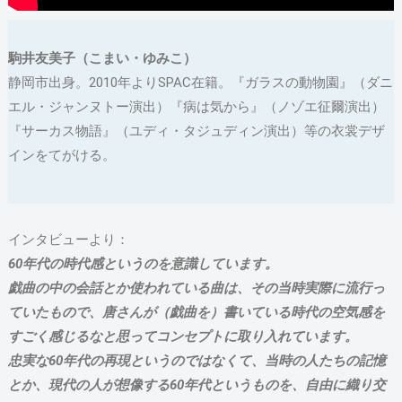
駒井友美子（こまい・ゆみこ）
静岡市出身。2010年よりSPAC在籍。『ガラスの動物園』（ダニ
エル・ジャンヌトー演出）『病は気から』（ノゾエ征爾演出）
『サーカス物語』（ユディ・タジュディン演出）等の衣裳デザ
インをてがける。
インタビューより：
60年代の時代感というのを意識しています。
戯曲の中の会話とか使われている曲は、その当時実際に流行っ
ていたもので、唐さんが（戯曲を）書いている時代の空気感を
すごく感じるなと思ってコンセプトに取り入れています。
忠実な60年代の再現というのではなくて、当時の人たちの記憶
とか、現代の人が想像する60年代というものを、自由に織り交