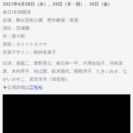
2021年4月28日（水）、29日（木・祝）、30日（金）
各日18:00開演
会場：舞台芸術公園 野外劇場「有度」
演出：宮城聰
作：唐十郎
美術：カミイケタクヤ
衣裳デザイン：駒井友美子
出演：泉陽二、奥野晃士、春日井一平、片岡佐知子、河村若
菜、木内琴子、杉山賢、鈴木陽代、関根淳子、たきいみき、な
がいさやこ、若宮羊市（50音順）
★公演詳細は
こちら