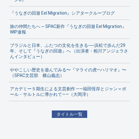
『うなぎの回遊 Eel Migration』シアタークルーブログ
旅の仲間たちへ ─ SPAC新作『うなぎの回遊 Eel Migration』
WIP速報
ブラジルと日本、ふたつの文化を生きる──浜松で歩んだ29
年、そして『うなぎの回遊』へ （出演者・相川アンジェラさ
んインタビュー）
ややこしい歴史を遊んでみる〜『マライの虎—ハリマオ』〜
（SPAC文芸部 横山義志）
アカデミー５期生による文芸創作 ——福田恆存とジャン＝ポ
ール・サルトルに導かれて——（大岡淳）
タイトル一覧