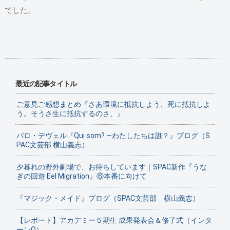
でした。
最近の記事タイトル
ご意見ご感想まとめ『さあ環境に抵抗しよう、死に抵抗しよ
う。そうさ生に抵抗するのさ、』
バロ・デヴェル『Qui som? ―わたしたちは誰？』ブログ（S
PAC文芸部 横山義志）
夕暮れの野外劇場で、お待ちしています｜SPAC新作『うな
ぎの回遊 Eel Migration』⑥本番に向けて
『マジック・メイド』ブログ（SPAC文芸部 横山義志）
【レポート】アカデミー５期生 成果発表会＆修了式（インタ
ーンO）