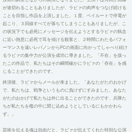
が途切れることもありましたが、ラビァの肉声をつなげ続ける
ことを目指し作品を上演しました。１度、ベイルートで停電が
起こり、３回線すべてが落ちてしまうこともありましたが、こ
の状況下でも必死にメッセージを伝えようとするラビァの執念
に近い熱意に必死で耳を傾ける観客と、２時間にわたるパフォ
ーマンスを遠いレバノンからPCの画面に向かってしゃべり続け
るラビァの集中力が公演を成功に導きました。「不在」を扱っ
たこの作品で、私たちはその瞬間確かにラビァの「存在」を感
じることができたのです。
終演後、ラビァからメールが来ました。「あなたがたのおかげ
で、私たちは、戦争というものに負けずにすみました。あなた
がたのおかげで私たちは外に出ることができたのです、兵隊た
ちが私たちを檻の中に閉じ込めようとしているにもかかわら
ず。」
芸術を伝える魂は自由だと、ラビァが伝えてくれた特別な公演