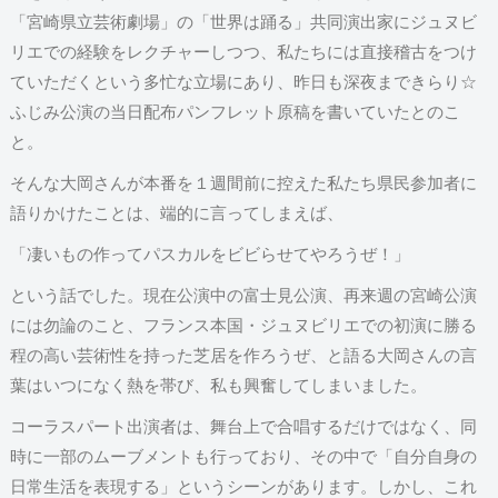
「宮崎県立芸術劇場」の「世界は踊る」共同演出家にジュヌビ
リエでの経験をレクチャーしつつ、私たちには直接稽古をつけ
ていただくという多忙な立場にあり、昨日も深夜まできらり☆
ふじみ公演の当日配布パンフレット原稿を書いていたとのこ
と。
そんな大岡さんが本番を１週間前に控えた私たち県民参加者に
語りかけたことは、端的に言ってしまえば、
「凄いもの作ってパスカルをビビらせてやろうぜ！」
という話でした。現在公演中の富士見公演、再来週の宮崎公演
には勿論のこと、フランス本国・ジュヌビリエでの初演に勝る
程の高い芸術性を持った芝居を作ろうぜ、と語る大岡さんの言
葉はいつになく熱を帯び、私も興奮してしまいました。
コーラスパート出演者は、舞台上で合唱するだけではなく、同
時に一部のムーブメントも行っており、その中で「自分自身の
日常生活を表現する」というシーンがあります。しかし、これ