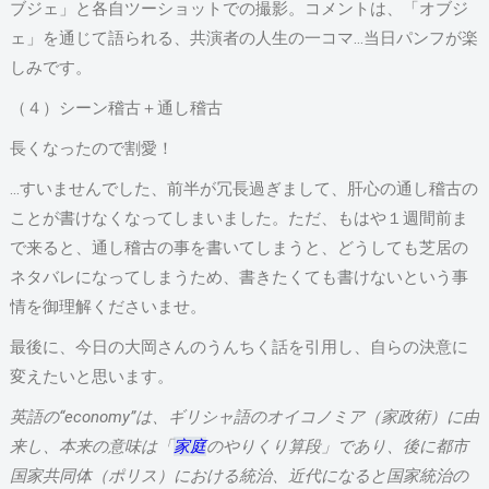
ブジェ」と各自ツーショットでの撮影。コメントは、「オブジ
ェ」を通じて語られる、共演者の人生の一コマ…当日パンフが楽
しみです。
（４）シーン稽古＋通し稽古
長くなったので割愛！
…すいませんでした、前半が冗長過ぎまして、肝心の通し稽古の
ことが書けなくなってしまいました。ただ、もはや１週間前ま
で来ると、通し稽古の事を書いてしまうと、どうしても芝居の
ネタバレになってしまうため、書きたくても書けないという事
情を御理解くださいませ。
最後に、今日の大岡さんのうんちく話を引用し、自らの決意に
変えたいと思います。
英語の
“economy”
は、ギリシャ語のオイコノミア（家政術）に由
来し、本来の意味は「
家庭
のやりくり算段」であり、後に都市
国家共同体（ポリス）における統治、近代になると国家統治の