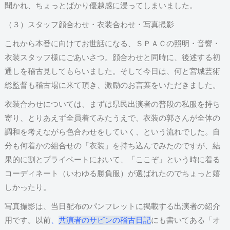
聞かれ、ちょっとばかり優越感に浸ってしまいました。
（３）スタッフ顔合わせ・衣装合わせ・写真撮影
これから本番に向けてお世話になる、ＳＰＡＣの照明・音響・
衣装スタッフ様にごあいさつ。顔合わせと同時に、後述する初
通しを稽古見してもらいました。そして今日は、何と宮城芸術
総監督も稽古場に来て頂き、激励のお言葉をいただきました。
衣装合わせについては、まずは県民出演者の普段の私服を持ち
寄り、とりあえず全員着てみたうえで、衣装の郭
さんが
全体の
調和を考えながら色合わせをしていく、という流れでした。自
分も何着かの組合せの「衣装」を持ち込んでみたのですが、結
果的に割とプライベートにおいて、「ここぞ」という時に着る
コーディネート（いわゆる勝負服）が選ばれたのでちょっと嬉
しかったり。
写真撮影は、当日配布のパンフレットに掲載する出演者の紹介
用です。以前
、
共演者のサビンの稽古日記
にも書いてある「オ