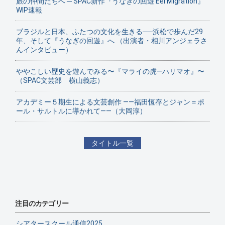
旅の仲間たちへ ─ SPAC新作『うなぎの回遊 Eel Migration』
WIP速報
ブラジルと日本、ふたつの文化を生きる──浜松で歩んだ29
年、そして『うなぎの回遊』へ （出演者・相川アンジェラさ
んインタビュー）
ややこしい歴史を遊んでみる〜『マライの虎—ハリマオ』〜
（SPAC文芸部 横山義志）
アカデミー５期生による文芸創作 ——福田恆存とジャン＝ポ
ール・サルトルに導かれて——（大岡淳）
タイトル一覧
注目のカテゴリー
シアタースクール通信2025