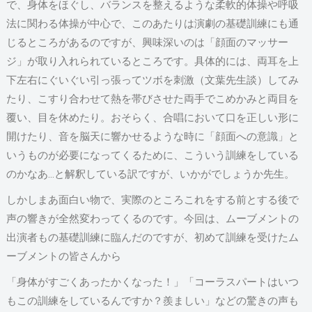
で、身体をほぐし、バランスを整えるような柔軟的体操や呼吸
法に関わる体操が中心で、このあたりは演劇の基礎訓練にも通
じるところがあるのですが、興味深いのは「顔面のマッサー
ジ」が取り入れられているところです。具体的には、両耳を上
下左右にぐいぐい引っ張ってツボを刺激（文葉先生談）してみ
たり、こすり合わせて熱を帯びさせた両手でこめかみと両目を
覆い、目を休めたり。おそらく、合唱において口を正しい形に
開けたり、音を脳天に響かせるような時に「顔面への意識」と
いうものが必要になってくるために、こういう訓練をしている
のかなあ…と解釈している訳ですが、いかがでしょうか先生。
しかしまあ面白い物で、実際のところこれをする前とする後で
声の響きが全然変わってくるのです。今回は、ムーブメントの
出演者もの基礎訓練に臨んだのですが、初めて訓練を受けたム
ーブメントの皆さんから
「身体がすごくあったかくなった！」「コーラスパートはいつ
もこの訓練をしているんですか？羨ましい」などの驚きの声も