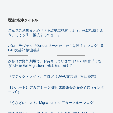
最近の記事タイトル
ご意見ご感想まとめ『さあ環境に抵抗しよう、死に抵抗しよ
う。そうさ生に抵抗するのさ、』
バロ・デヴェル『Qui som? ―わたしたちは誰？』ブログ（S
PAC文芸部 横山義志）
夕暮れの野外劇場で、お待ちしています｜SPAC新作『うな
ぎの回遊 Eel Migration』⑥本番に向けて
『マジック・メイド』ブログ（SPAC文芸部 横山義志）
【レポート】アカデミー５期生 成果発表会＆修了式（インタ
ーンO）
『うなぎの回遊 Eel Migration』シアタークルーブログ