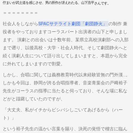
佇まいが武士道を感じさせ、男の所作が冴えわたる、山下浩平
さんです。
＝＝＝＝＝＝＝＝
社会人をしながら
SPACサテライト劇団「劇団静火」
の制作 兼
役者をやっておりますコーラスパート出演者の山下と申しまし
ます。 演劇との出会いは十数年前、某県立高校演劇部への入部
まで遡り、以後高校・大学・社会人時代、そして劇団静火へと
続く演劇人生について語り出してしまいますと、本題から完全
に外れてしまいますので割愛。
しかし、合唱に関しては義務教育時代以来経験皆無の門外漢…。
しかも今回は、静岡が誇る合唱指導者、音楽青葉会の戸﨑裕子
先生がコーラスの指導に当たると伺っており、そんな場に私な
どがと躊躇していたのですが、
「大丈夫、私がイチからビシバシしごいてあげるから（ハー
ト）」
という裕子先生の温かい言葉を賜り、決死の覚悟で稽古に臨ん