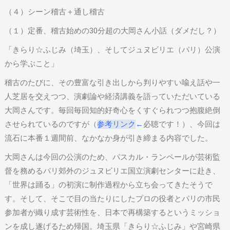
（４）シーン稽古＋通し稽古
（１）定番、稽古始めの30分超の大岡さん小話（ダメだし？）
「きらり☆ふじみ（埼玉）、そしてジュヌビリエ（パリ）公演
から学ぶこと」
稽古のたびに、その豊富な引き出しから判りやすい喩え話や一
人芝居を交えつつ、演劇論や経済講義を語っていただいている
大岡さんです。毎回毎回知的好奇心をくすぐられつつ抱腹絶倒
させられているのですが（
参考リンク
←
必聴です！）、今回は
流石に本番１週間前、なかなか身が引き締まる内容でした。
大岡さんは今回の公演のため、パスカル・ランペールが芸術監
督を務めるパリ郊外のジュヌビリエ国立演劇センターに赴き、
「世界は踊る」の初演に制作過程から立ち会ってきたそうで
す。そして、そこで目の当たりにしたプロの役者とパリの市民
参加者が織り成す芸術性を、日本で再構築するというミッショ
ンを成し遂げるため帰国。埼玉県「きらり☆ふじみ」や宮崎県