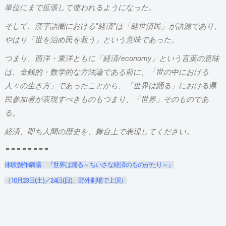
単位にまで拡張して使われるようになった。
そして、漢字語圏における“経済”は「経世済民」が語源であり、
やはり「世を治め民を救う」という意味であった。
つまり、西洋・東洋ともに「経済
/economy
」という言葉の意味
は、金銭的・数学的な方法論である前に、「世の中における
人々の生き方」であったことから、「世界は踊る」における県
民参加者が表現すべきものもつまり、「世界」そのものであ
る。
経済、即ち人間の歴史を、舞台上で表現してください。
＝＝＝＝＝＝＝＝
体験創作劇場 『世界は踊る～ちいさな経済のものがたり～』
（10月23日(土)／24日(日)、野外劇場で上演）