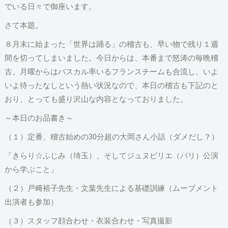
でいる日々で御座います。
さて本題。
８月末に始まった「世界は踊る」の稽古も、早い物で残り１週
間を切ってしまいました。今日からは、本番まで怒涛の毎晩稽
古。月曜からはパスカル率いるフランスチームも合流し、いよ
いよ待ったなしという熱い状況なので、本日の稽古も下記のと
おり、とっても盛り沢山な内容となっておりました。
～本日のお品書き～
（１）定番、稽古始めの30分超の大岡さん小話（ダメだし？）
「きらり☆ふじみ（埼玉）、そしてジュヌビリエ（パリ）公演
から学ぶこと」
（２）戸﨑裕子先生・文葉先生による基礎訓練（ムーブメント
出演者も参加）
（３）スタッフ顔合わせ・衣装合わせ・写真撮影