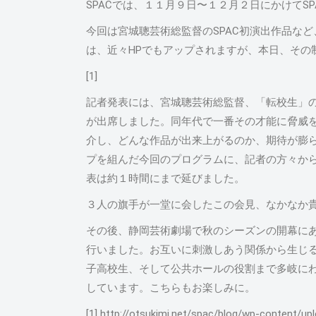
SPACでは、１１月９日〜１２月２日にかけてS
今回は宮城聰芸術総監督のSPAC初演出作品な
は、近々HPでもアップされますが、本日、その
[1]
記者発表には、宮城聰芸術総監督、「転校生」
が出席しました。同年代で一番その才能に脅威
介し、どんな作品が出来上がるのか、期待が膨
プを組んだ今回のプログラムに、記者の方々か
表は約１時間にまで延びました。
３人の旗手が一堂に会したこの会見、なかなか
その後、静岡芸術劇場で秋のシーズンの開幕に
行いました。お互いに刺激しあう関係から生じ
子高校生、そして公共ホールの役割まで多岐に
しています。こちらもお楽しみに。
[1] http://otsukimi.net/spac/blog/wp-content