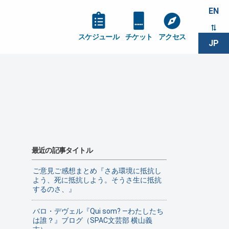
EN
スケジュール
チケット
アクセス
JP
最近の記事タイトル
ご意見ご感想まとめ『さあ環境に抵抗し
よう、死に抵抗しよう。そうさ生に抵抗
するのさ、』
バロ・デヴェル『Qui som? ―わたしたち
は誰？』ブログ（SPAC文芸部 横山義