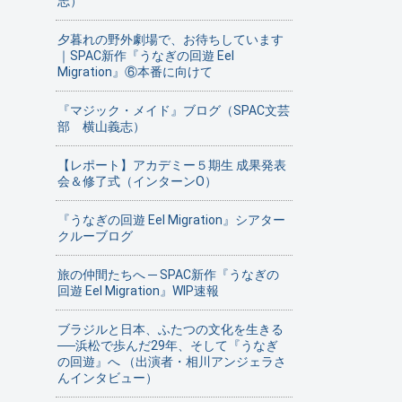
志）
夕暮れの野外劇場で、お待ちしています
｜SPAC新作『うなぎの回遊 Eel
Migration』⑥本番に向けて
『マジック・メイド』ブログ（SPAC文芸
部 横山義志）
【レポート】アカデミー５期生 成果発表
会＆修了式（インターンO）
『うなぎの回遊 Eel Migration』シアター
クルーブログ
旅の仲間たちへ ─ SPAC新作『うなぎの
回遊 Eel Migration』WIP速報
ブラジルと日本、ふたつの文化を生きる
──浜松で歩んだ29年、そして『うなぎ
の回遊』へ （出演者・相川アンジェラさ
んインタビュー）