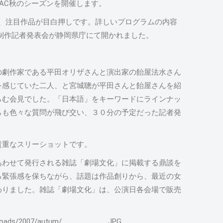
PAC秋のシーズンを開催します。
ど、注目作品が目白押しです。詳しいプログラムの内容
制作記者発表会が静岡県庁にて開かれました。
の劇作家である平田オリザさんと演出家の飴屋法水さん
を感じていた二人、と宮城聰が平田さんと飴屋さんを紹
らむ会見でした。「日本語」をキーワードにラインナッ
らも色々な質問が飛び交い、３０分の予定だった記者発
貴重なスリーショットです。
あわせて発行される雑誌「劇場文化」に掲載する鼎談を
る緊張感を保ちながら、話題は作品創りから、最近の女
わりました。雑誌「劇場文化」は、公演日各会場で販売
/uploads/2007/autum/__________.JPG