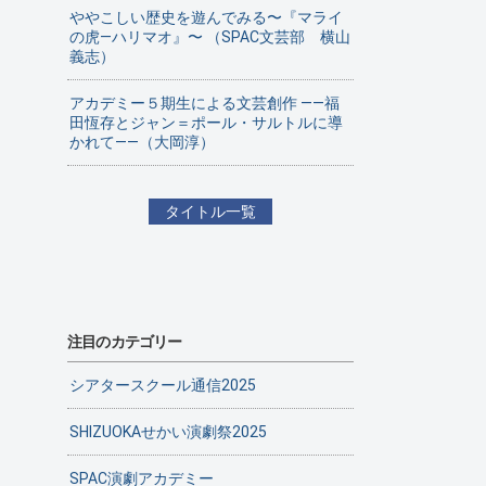
ややこしい歴史を遊んでみる〜『マライ
の虎—ハリマオ』〜 （SPAC文芸部 横山
義志）
アカデミー５期生による文芸創作 ——福
田恆存とジャン＝ポール・サルトルに導
かれて——（大岡淳）
タイトル一覧
注目のカテゴリー
シアタースクール通信2025
SHIZUOKAせかい演劇祭2025
SPAC演劇アカデミー