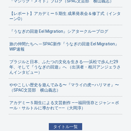
『マジック・メイド』ブログ（SPAC文芸部 横山義志）
【レポート】アカデミー５期生 成果発表会＆修了式（インタ
ーンO）
『うなぎの回遊 Eel Migration』シアタークルーブログ
旅の仲間たちへ ─ SPAC新作『うなぎの回遊 Eel Migration』
WIP速報
ブラジルと日本、ふたつの文化を生きる──浜松で歩んだ29
年、そして『うなぎの回遊』へ （出演者・相川アンジェラさ
んインタビュー）
ややこしい歴史を遊んでみる〜『マライの虎—ハリマオ』〜
（SPAC文芸部 横山義志）
アカデミー５期生による文芸創作 ——福田恆存とジャン＝ポ
ール・サルトルに導かれて——（大岡淳）
タイトル一覧