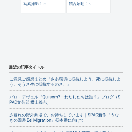
写真撮影！～
稽古始動！～
最近の記事タイトル
ご意見ご感想まとめ『さあ環境に抵抗しよう、死に抵抗しよ
う。そうさ生に抵抗するのさ、』
バロ・デヴェル『Qui som? ―わたしたちは誰？』ブログ（S
PAC文芸部 横山義志）
夕暮れの野外劇場で、お待ちしています｜SPAC新作『うな
ぎの回遊 Eel Migration』⑥本番に向けて