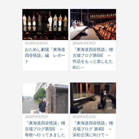
2016年10月6日
2016年9月26日
おためし劇場『東海道
『東海道四谷怪談』稽
四谷怪談』編 レポー
古場ブログ第6回 ～
ト
作品をもっと楽しむた
めに～
2016年9月20日
2016年9月12日
『東海道四谷怪談』稽
『東海道四谷怪談』稽
古場ブログ第5回 ～
古場ブログ 第4回 ～
母校へ行ってきました
浜松公演に向けて～