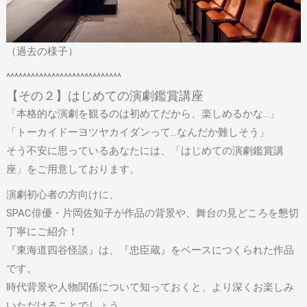
（過去の様子）
^^^^^^^^^^^^^^^^^^^^^^^^^^^^
【その２】はじめての演劇鑑賞講座
「本格的な演劇を観るのは初めてだから、楽しめるかな…」
「トーカイドーヨツヤカイダンって…なんだか難しそう」
そう不安に思っているあなたには、「はじめての演劇鑑賞講
座」をご用意しております。
演劇初心者の方向けに、
SPAC俳優・片岡佐知子が作品の背景や、舞台の見どころを懇切
丁寧にご紹介！
『東海道四谷怪談』は、『忠臣蔵』をベースにつくられた作品
です。
時代背景や人物関係について知っておくと、より深くお楽しみ
いただけることでしょう。