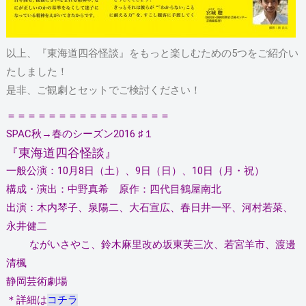
以上、『東海道四谷怪談』をもっと楽しむための5つをご紹介い
たしました！
是非、ご観劇とセットでご検討ください！
＝＝＝＝＝＝＝＝＝＝＝＝＝＝＝＝
SPAC秋→春のシーズン2016 ♯１
『東海道四谷怪談』
一般公演：10月8日（土）、9日（日）、10日（月・祝）
構成・演出：中野真希 原作：四代目鶴屋南北
出演：木内琴子、泉陽二、大石宣広、春日井一平、河村若菜、
永井健二
ながいさやこ、鈴木麻里改め坂東芙三次、若宮羊市、渡邊
清楓
静岡芸術劇場
＊詳細は
コチラ