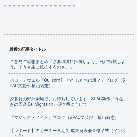
＝＝＝＝＝＝＝＝＝＝＝＝＝＝＝＝
最近の記事タイトル
ご意見ご感想まとめ『さあ環境に抵抗しよう、死に抵抗しよ
う。そうさ生に抵抗するのさ、』
バロ・デヴェル『Qui som? ―わたしたちは誰？』ブログ（S
PAC文芸部 横山義志）
夕暮れの野外劇場で、お待ちしています｜SPAC新作『うな
ぎの回遊 Eel Migration』⑥本番に向けて
『マジック・メイド』ブログ（SPAC文芸部 横山義志）
【レポート】アカデミー５期生 成果発表会＆修了式（インタ
ーンO）