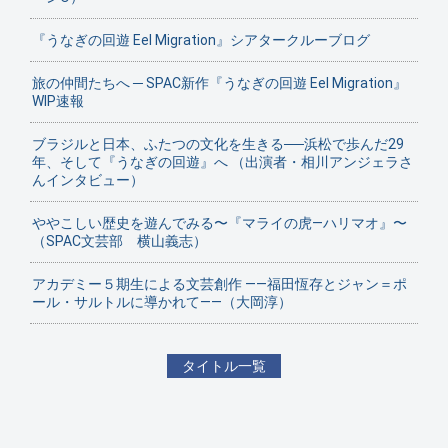
『うなぎの回遊 Eel Migration』シアタークルーブログ
旅の仲間たちへ ─ SPAC新作『うなぎの回遊 Eel Migration』
WIP速報
ブラジルと日本、ふたつの文化を生きる──浜松で歩んだ29
年、そして『うなぎの回遊』へ （出演者・相川アンジェラさ
んインタビュー）
ややこしい歴史を遊んでみる〜『マライの虎—ハリマオ』〜
（SPAC文芸部 横山義志）
アカデミー５期生による文芸創作 ——福田恆存とジャン＝ポ
ール・サルトルに導かれて——（大岡淳）
タイトル一覧