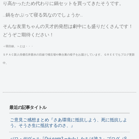
り高かったため代わりに鍋セットを買ってきたそうです。
…鍋をかぶって寝る気なのでしょうか…
そんな友里ちゃんの天才的発想は劇中にも盛りだくさんです！
どうぞご期待ください！
＜萌目線。＞とは・・・
ＳＰＡＣ新人俳優石井萠水の目線で稽古場や舞台裏の様子をお届けしています。 ＧＲＥＥでもブログ更新
中。
最近の記事タイトル
ご意見ご感想まとめ『さあ環境に抵抗しよう、死に抵抗しよ
う。そうさ生に抵抗するのさ、』
バロ・デヴェル『Qui som? ―わたしたちは誰？』ブログ（S