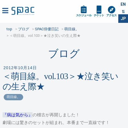
EN
スケジュール
チケット
アクセス
JP
top
ブログ
SPAC俳優日記
萌目線。
＜萌目線。vol.103＞★泣き笑いの生え際★
ブログ
2012年10月14日
＜萌目線。vol.103＞★泣き笑い
の生え際★
萌目線。
『病は気から』
の稽古が再開しました！
劇場には驚きのセットが組まれ、本番まで一直線です！