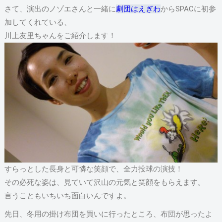
さて、演出のノゾエさんと一緒に
劇団はえぎわ
からSPACに初参
加してくれている、
川上友里ちゃんをご紹介します！
すらっとした長身と可憐な笑顔で、全力投球の演技！
その必死な姿は、見ていて沢山の元気と笑顔をもらえます。
言うこともいちいち面白いんですよ。
先日、冬用の掛け布団を買いに行ったところ、布団が思ったよ