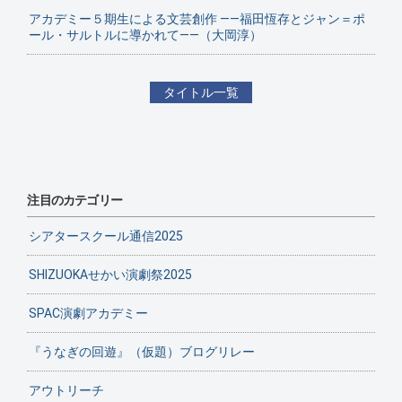
アカデミー５期生による文芸創作 ——福田恆存とジャン＝ポ
ール・サルトルに導かれて——（大岡淳）
タイトル一覧
注目のカテゴリー
シアタースクール通信2025
SHIZUOKAせかい演劇祭2025
SPAC演劇アカデミー
『うなぎの回遊』（仮題）ブログリレー
アウトリーチ