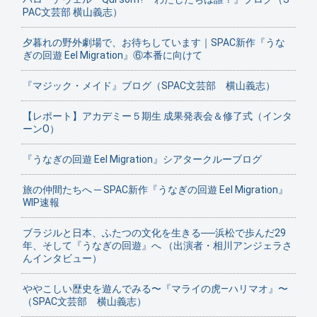
PAC文芸部 横山義志）
夕暮れの野外劇場で、お待ちしています｜SPAC新作『うな
ぎの回遊 Eel Migration』⑥本番に向けて
『マジック・メイド』ブログ（SPAC文芸部 横山義志）
【レポート】アカデミー５期生 成果発表会＆修了式（インタ
ーンO）
『うなぎの回遊 Eel Migration』シアタークルーブログ
旅の仲間たちへ ─ SPAC新作『うなぎの回遊 Eel Migration』
WIP速報
ブラジルと日本、ふたつの文化を生きる──浜松で歩んだ29
年、そして『うなぎの回遊』へ （出演者・相川アンジェラさ
んインタビュー）
ややこしい歴史を遊んでみる〜『マライの虎—ハリマオ』〜
（SPAC文芸部 横山義志）