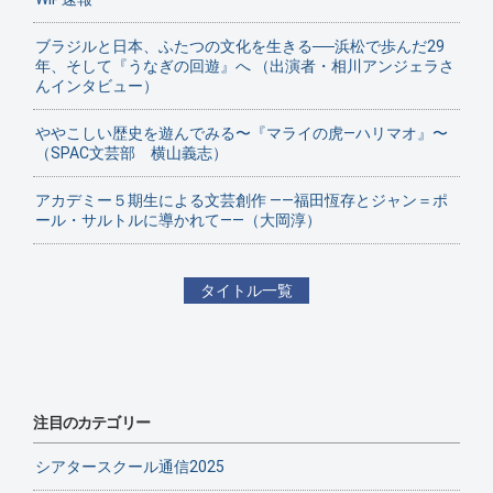
ブラジルと日本、ふたつの文化を生きる──浜松で歩んだ29
年、そして『うなぎの回遊』へ （出演者・相川アンジェラさ
んインタビュー）
ややこしい歴史を遊んでみる〜『マライの虎—ハリマオ』〜
（SPAC文芸部 横山義志）
アカデミー５期生による文芸創作 ——福田恆存とジャン＝ポ
ール・サルトルに導かれて——（大岡淳）
タイトル一覧
注目のカテゴリー
シアタースクール通信2025