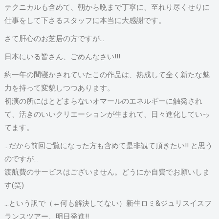
テクニカルも含めて、朝から晩まで丁寧に、至れり尽くせりに
仕事をして下さるスタッフに本当に大感謝です。
さて肝心のお芝居の方ですが…
日本にいる皆さん、ごめんなさい!!!
約一年の間寝かされていたこの作品は、熟成して全く新たな魅
力を持って変貌しつつあります。
初演の所にはとどまらないオマールのエネルギーに触発され
て、活きのいいクリエーションが生まれて、日々進化していっ
てます。
…だから前回ご覧になった方も含めて是非観て頂きたい!! と思う
のですが…
渡航費のサービスはございません。どうにか自費でお願いしま
す(笑)
…という訳で（←何も解決してない）新生ロミ&ジュリスイスフ
ランスツアー、明日発進!!