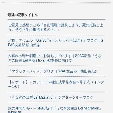
最近の記事タイトル
ご意見ご感想まとめ『さあ環境に抵抗しよう、死に抵抗しよ
う。そうさ生に抵抗するのさ、』
バロ・デヴェル『Qui som? ―わたしたちは誰？』ブログ（S
PAC文芸部 横山義志）
夕暮れの野外劇場で、お待ちしています｜SPAC新作『うな
ぎの回遊 Eel Migration』⑥本番に向けて
『マジック・メイド』ブログ（SPAC文芸部 横山義志）
【レポート】アカデミー５期生 成果発表会＆修了式（インタ
ーンO）
『うなぎの回遊 Eel Migration』シアタークルーブログ
旅の仲間たちへ ─ SPAC新作『うなぎの回遊 Eel Migration』
WIP速報